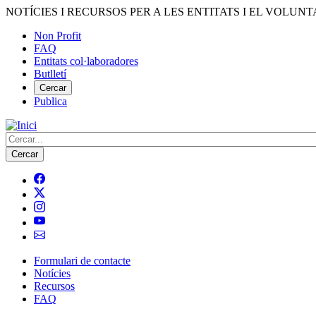
Vés
NOTÍCIES I RECURSOS PER A LES ENTITATS I EL VOLUNT
al
Non Profit
contingut
FAQ
Menú
Entitats col·laboradores
del
Butlletí
compte
Cercar
Publica
d'usuari
Cerca
Formulari de contacte
Notícies
Navegació
Recursos
principal
FAQ
de