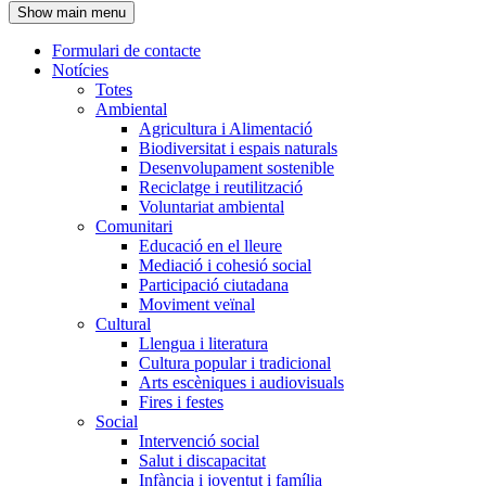
Show main menu
l'encapçalament
Formulari de contacte
Notícies
Navegació
Totes
principal
Ambiental
Agricultura i Alimentació
Biodiversitat i espais naturals
Desenvolupament sostenible
Reciclatge i reutilització
Voluntariat ambiental
Comunitari
Educació en el lleure
Mediació i cohesió social
Participació ciutadana
Moviment veïnal
Cultural
Llengua i literatura
Cultura popular i tradicional
Arts escèniques i audiovisuals
Fires i festes
Social
Intervenció social
Salut i discapacitat
Infància i joventut i família