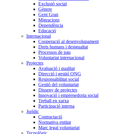
Exclusió social
Gènere
Gent Gran
Migracions
Dependència
Educació
Internacional
Cooperació al desenvolupament
Drets humans i desigualtat
Processos de pau
Voluntariat internacional
Projectes
Avaluació i qualitat
Direcció i gestió ONG
Responsabilitat social
Gestió del voluntariat
Disseny de projectes
Innovació i emprenedoria social
Treball en xarxa
Participació interna
Jurídic
Contractació
Normativa entitat
Marc legal voluntariat
Tecnològic