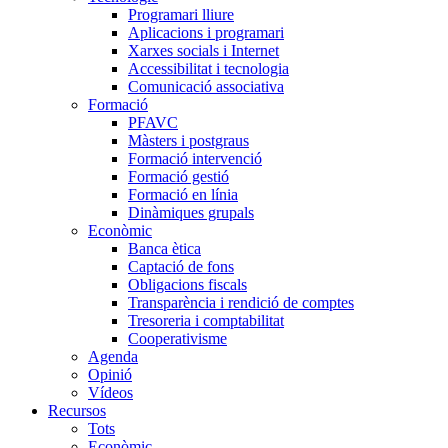
Programari lliure
Aplicacions i programari
Xarxes socials i Internet
Accessibilitat i tecnologia
Comunicació associativa
Formació
PFAVC
Màsters i postgraus
Formació intervenció
Formació gestió
Formació en línia
Dinàmiques grupals
Econòmic
Banca ètica
Captació de fons
Obligacions fiscals
Transparència i rendició de comptes
Tresoreria i comptabilitat
Cooperativisme
Agenda
Opinió
Vídeos
Recursos
Tots
Econòmic