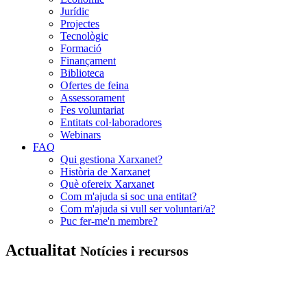
Jurídic
Projectes
Tecnològic
Formació
Finançament
Biblioteca
Ofertes de feina
Assessorament
Fes voluntariat
Entitats col·laboradores
Webinars
FAQ
Qui gestiona Xarxanet?
Història de Xarxanet
Què ofereix Xarxanet
Com m'ajuda si soc una entitat?
Com m'ajuda si vull ser voluntari/a?
Puc fer-me'n membre?
Actualitat
Notícies i recursos
Xarxanet
-
Entitats