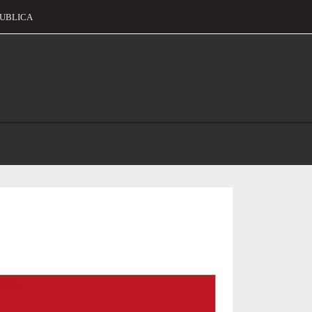
UBLICA
alament
or