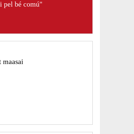
ui pel bé comú"
t maasai