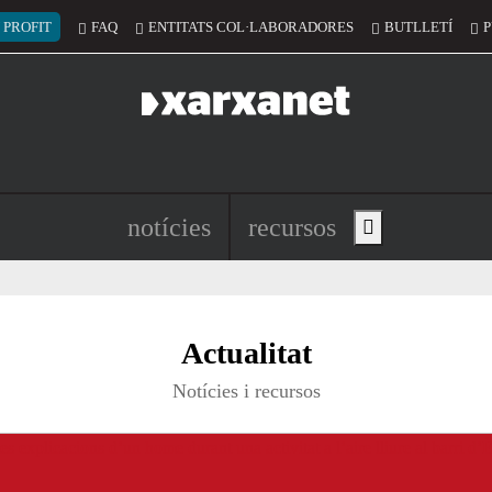
 del compte d'usuari
 PROFIT
FAQ
ENTITATS COL·LABORADORES
BUTLLETÍ
P
Navegació principal de l'encapç
notícies
recursos
Show main menu
untariat de Catalunya per un món mill
Actualitat
Notícies i recursos