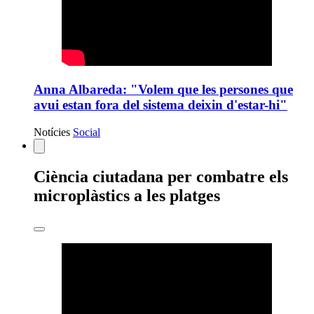
Anna Albareda: "Volem que les persones que
avui estan fora del sistema deixin d'estar-hi"
Notícies
Social
Estàs
Ciència ciutadana per combatre els
veient:
microplàstics a les platges