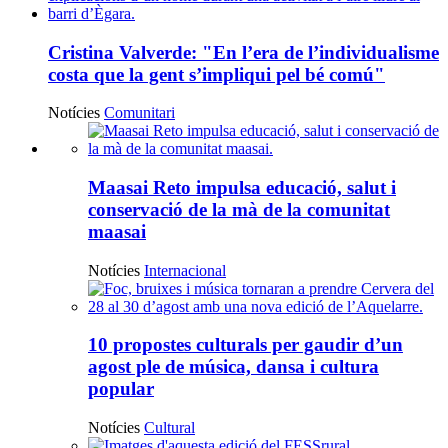
Entitats
i
Cristina Valverde: "En l’era de l’individualisme
voluntariat
costa que la gent s’impliqui pel bé comú"
de
Catalunya
Notícies
Comunitari
per
Notícies
un
destacades
Maasai Reto impulsa educació, salut i
món
conservació de la mà de la comunitat
millor
maasai
Notícies
Internacional
10 propostes culturals per gaudir d’un
agost ple de música, dansa i cultura
popular
Notícies
Cultural