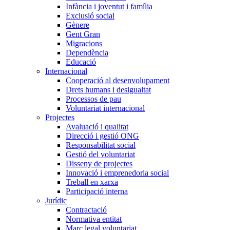
Infància i joventut i família
Exclusió social
Gènere
Gent Gran
Migracions
Dependència
Educació
Internacional
Cooperació al desenvolupament
Drets humans i desigualtat
Processos de pau
Voluntariat internacional
Projectes
Avaluació i qualitat
Direcció i gestió ONG
Responsabilitat social
Gestió del voluntariat
Disseny de projectes
Innovació i emprenedoria social
Treball en xarxa
Participació interna
Jurídic
Contractació
Normativa entitat
Marc legal voluntariat