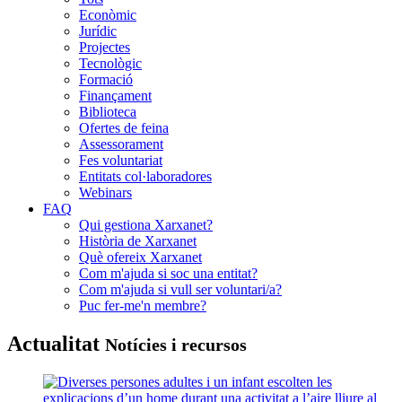
Econòmic
Jurídic
Projectes
Tecnològic
Formació
Finançament
Biblioteca
Ofertes de feina
Assessorament
Fes voluntariat
Entitats col·laboradores
Webinars
FAQ
Qui gestiona Xarxanet?
Història de Xarxanet
Què ofereix Xarxanet
Com m'ajuda si soc una entitat?
Com m'ajuda si vull ser voluntari/a?
Puc fer-me'n membre?
Actualitat
Notícies i recursos
Xarxanet
-