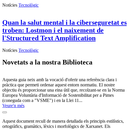
Notícies
Tecnològic
Quan la salut mental i la ciberseguretat es
troben: Lostmon i el naixement de
l'Structured Text Amplification
Notícies
Tecnològic
Novetats a la nostra Biblioteca
Aquesta guia neix amb la vocació d'oferir una referència clara i
pràctica que permeti ordenar aquest entorn normatiu. El nostre
Guía
objectiu és proporcionar una eina útil que, recolzant-se en la Norma
práctica
Europea Voluntària d'Informació de Sostenibilitat per a Pimes
para
(coneguda com a "VSME") i en la Llei 11...
la
Veure'n més
elaboración
Veure
la
de
sinopsi
Aquest document recull de manera detallada els principis estilístics,
Informes
de:
ortogràfics, gramàtics, lèxics i morfològics de Xarxanet. Els
Llibre
Guía