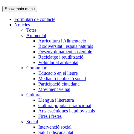
de
Show main menu
l'encapçalament
Formulari de contacte
Notícies
Navegació
Totes
principal
Ambiental
Agricultura i Alimentació
Biodiversitat i espais naturals
Desenvolupament sostenible
Reciclatge i reutilització
Voluntariat ambiental
Comunitari
Educació en el lleure
Mediació i cohesió social
Participació ciutadana
Moviment veïnal
Cultural
Llengua i literatura
Cultura popular i tradicional
Arts escèniques i audiovisuals
Fires i festes
Social
Intervenció social
Salut i discapacitat