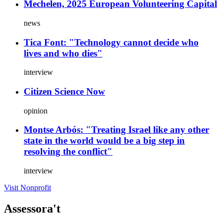
Mechelen, 2025 European Volunteering Capital
Desplazamiento
Forzado
en
news
2024
Tica Font: "Technology cannot decide who
lives and who dies"
interview
Citizen Science Now
opinion
Montse Arbós: "Treating Israel like any other
state in the world would be a big step in
resolving the conflict"
interview
Visit Nonprofit
Assessora't