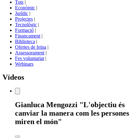
Tots
|
Econòmic
|
Jurídic
|
Projectes
|
Tecnològic
|
Formació
|
Finançament
|
Biblioteca
|
Ofertes de feina
|
Assessorament
|
Fes voluntariat
|
Webinars
Vídeos
Estàs
Gianluca Mengozzi "L'objectiu és
veient:
canviar la manera com les persones
miren el món"