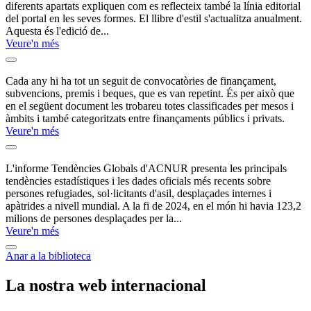
de
diferents apartats expliquen com es reflecteix també la línia editorial
práctica
d&#039;estil
Sostenibilidad
para
del portal en les seves formes. El llibre d'estil s'actualitza anualment.
de
la
Aquesta és l'edició de...
para
elaboración
Xarxanet
Veure'n més
PYMES
de
(edició
Informes
y
Veure
la
de
2026)
sinopsi
entidades
Sostenibilidad
Cada any hi ha tot un seguit de convocatòries de finançament,
de:
para
subvencions, premis i beques, que es van repetint. És per això que
Calendari
Llibre
PYMES
en el següent document les trobareu totes classificades per mesos i
d&#039;estil
de
y
de
àmbits i també categoritzats entre finançaments públics i privats.
entidades
convocatòries
Xarxanet
Veure'n més
(edició
de
2026)
Veure
la
finançament
sinopsi
L'informe Tendències Globals d'ACNUR presenta les principals
anuals
de:
tendències estadístiques i les dades oficials més recents sobre
Tendencias
Calendari
2026
persones refugiades, sol·licitants d'asil, desplaçades internes i
de
Globales
convocatòries
apàtrides a nivell mundial. A la fi de 2024, en el món hi havia 123,2
de
de
milions de persones desplaçades per la...
finançament
Desplazamiento
Veure'n més
anuals
Forzado
2026
Veure
la
Anar a la biblioteca
en
sinopsi
2024
de:
La nostra web internacional
Tendencias
Globales
de