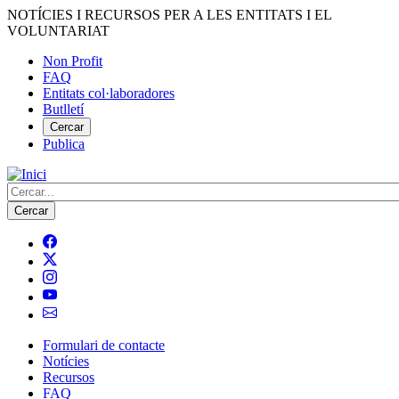
Vés
NOTÍCIES I RECURSOS PER A LES ENTITATS I EL
al
VOLUNTARIAT
contingut
Non Profit
FAQ
Menú
Entitats col·laboradores
del
Butlletí
compte
Cercar
Publica
d'usuari
Cerca
Formulari de contacte
Notícies
Navegació
Recursos
principal
FAQ