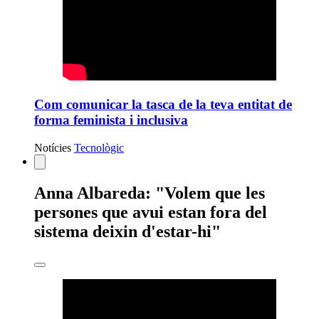
Com comunicar la tasca de la teva entitat de
forma feminista i inclusiva
Notícies
Tecnològic
Estàs
Anna Albareda: "Volem que les
veient:
persones que avui estan fora del
sistema deixin d'estar-hi"