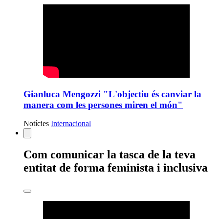
Gianluca Mengozzi "L'objectiu és canviar la
manera com les persones miren el món"
Notícies
Internacional
Estàs
Com comunicar la tasca de la teva
veient:
entitat de forma feminista i inclusiva