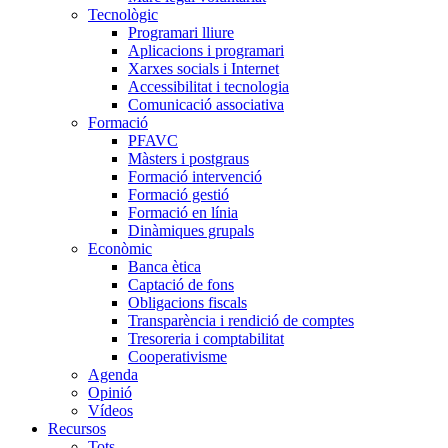
Tecnològic
Programari lliure
Aplicacions i programari
Xarxes socials i Internet
Accessibilitat i tecnologia
Comunicació associativa
Formació
PFAVC
Màsters i postgraus
Formació intervenció
Formació gestió
Formació en línia
Dinàmiques grupals
Econòmic
Banca ètica
Captació de fons
Obligacions fiscals
Transparència i rendició de comptes
Tresoreria i comptabilitat
Cooperativisme
Agenda
Opinió
Vídeos
Recursos
Tots