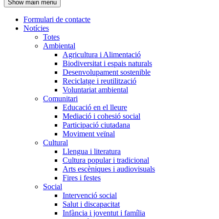
Show main menu
l'encapçalament
Formulari de contacte
Notícies
Navegació
Totes
principal
Ambiental
Agricultura i Alimentació
Biodiversitat i espais naturals
Desenvolupament sostenible
Reciclatge i reutilització
Voluntariat ambiental
Comunitari
Educació en el lleure
Mediació i cohesió social
Participació ciutadana
Moviment veïnal
Cultural
Llengua i literatura
Cultura popular i tradicional
Arts escèniques i audiovisuals
Fires i festes
Social
Intervenció social
Salut i discapacitat
Infància i joventut i família