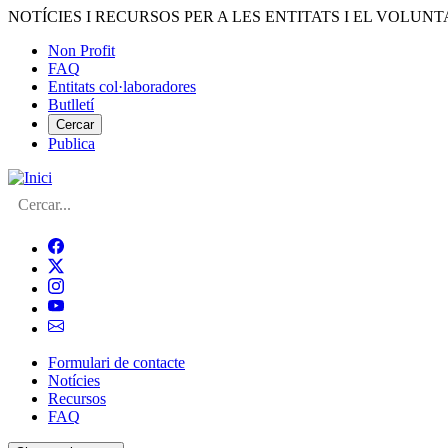
Vés
NOTÍCIES I RECURSOS PER A LES ENTITATS I EL VOLUNT
al
Non Profit
contingut
FAQ
Menú
Entitats col·laboradores
del
Butlletí
compte
Cercar
Publica
d'usuari
Cerca
Formulari de contacte
Notícies
Navegació
Recursos
principal
FAQ
de