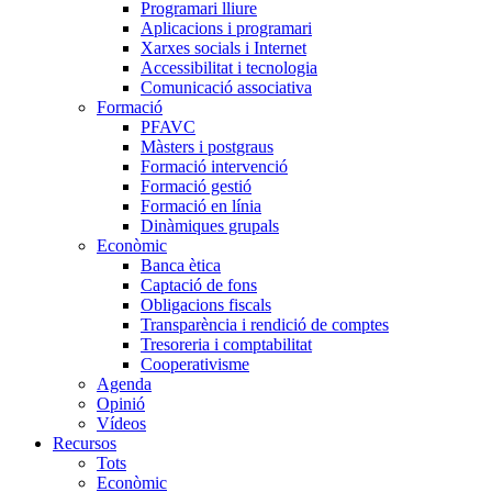
Programari lliure
Aplicacions i programari
Xarxes socials i Internet
Accessibilitat i tecnologia
Comunicació associativa
Formació
PFAVC
Màsters i postgraus
Formació intervenció
Formació gestió
Formació en línia
Dinàmiques grupals
Econòmic
Banca ètica
Captació de fons
Obligacions fiscals
Transparència i rendició de comptes
Tresoreria i comptabilitat
Cooperativisme
Agenda
Opinió
Vídeos
Recursos
Tots
Econòmic