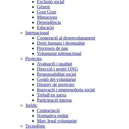
Exclusió social
Gènere
Gent Gran
Migracions
Dependència
Educació
Internacional
Cooperació al desenvolupament
Drets humans i desigualtat
Processos de pau
Voluntariat internacional
Projectes
Avaluació i qualitat
Direcció i gestió ONG
Responsabilitat social
Gestió del voluntariat
Disseny de projectes
Innovació i emprenedoria social
Treball en xarxa
Participació interna
Jurídic
Contractació
Normativa entitat
Marc legal voluntariat
Tecnològic