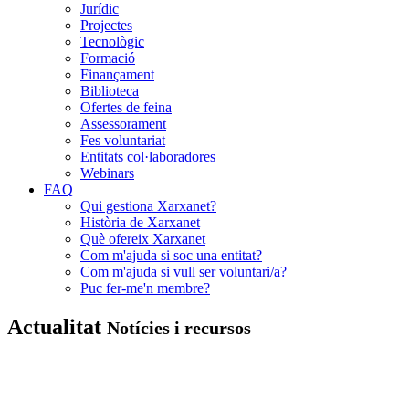
Jurídic
Projectes
Tecnològic
Formació
Finançament
Biblioteca
Ofertes de feina
Assessorament
Fes voluntariat
Entitats col·laboradores
Webinars
FAQ
Qui gestiona Xarxanet?
Història de Xarxanet
Què ofereix Xarxanet
Com m'ajuda si soc una entitat?
Com m'ajuda si vull ser voluntari/a?
Puc fer-me'n membre?
Actualitat
Notícies i recursos
Xarxanet
-
Entitats