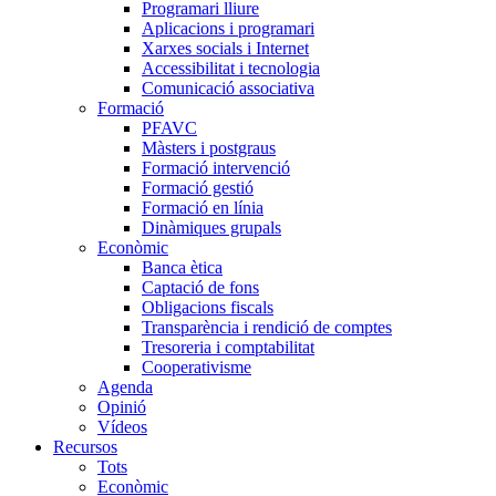
Programari lliure
Aplicacions i programari
Xarxes socials i Internet
Accessibilitat i tecnologia
Comunicació associativa
Formació
PFAVC
Màsters i postgraus
Formació intervenció
Formació gestió
Formació en línia
Dinàmiques grupals
Econòmic
Banca ètica
Captació de fons
Obligacions fiscals
Transparència i rendició de comptes
Tresoreria i comptabilitat
Cooperativisme
Agenda
Opinió
Vídeos
Recursos
Tots
Econòmic