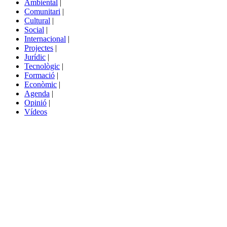
Ambiental
|
de
Comunitari
|
portals
Cultural
|
Social
|
Internacional
|
Projectes
|
Jurídic
|
Tecnològic
|
Formació
|
Econòmic
|
Agenda
|
Opinió
|
Vídeos