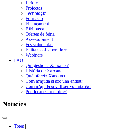
Jurídic
Projectes
Tecnològic
Formació
Finançament
Biblioteca
Ofertes de feina
Assessorament
Fes voluntariat
Entitats col·laboradores
Webinars
FAQ
Qui gestiona Xarxanet?
Història de Xarxanet
Què ofereix Xarxanet
Com m'ajuda si soc una entitat?
Com m'ajuda si vull ser voluntari/a?
Puc fer-me'n membre?
Notícies
Commutador
del
Totes
|
menú