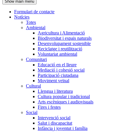
Show main menu
l'encapçalament
Formulari de contacte
Notícies
Navegació
Totes
principal
Ambiental
Agricultura i Alimentació
Biodiversitat i espais naturals
Desenvolupament sostenible
Reciclatge i reutilització
Voluntariat ambiental
Comunitari
Educació en el lleure
Mediació i cohesió social
Participació ciutadana
Moviment veïnal
Cultural
Llengua i literatura
Cultura popular i tradicional
Arts escèniques i audiovisuals
Fires i festes
Social
Intervenció social
Salut i discapacitat
Infància i joventut i família