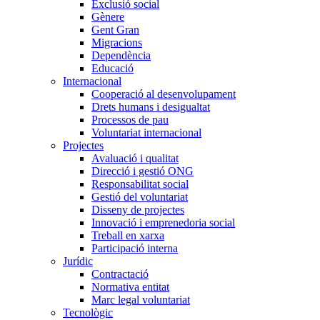
Exclusió social
Gènere
Gent Gran
Migracions
Dependència
Educació
Internacional
Cooperació al desenvolupament
Drets humans i desigualtat
Processos de pau
Voluntariat internacional
Projectes
Avaluació i qualitat
Direcció i gestió ONG
Responsabilitat social
Gestió del voluntariat
Disseny de projectes
Innovació i emprenedoria social
Treball en xarxa
Participació interna
Jurídic
Contractació
Normativa entitat
Marc legal voluntariat
Tecnològic