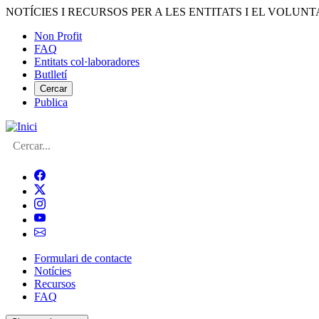
Vés
NOTÍCIES I RECURSOS PER A LES ENTITATS I EL VOLUNT
al
Non Profit
contingut
FAQ
Menú
Entitats col·laboradores
del
Butlletí
compte
Cercar
Publica
d'usuari
Cerca
Formulari de contacte
Notícies
Navegació
Recursos
principal
FAQ
de