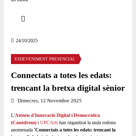
Comparteix
Compartir en altres xarxes socials
24/10/2025
ESDEVENIMENT PRESENCIAL
Connectats a totes les edats:
trencant la bretxa digital sènior
Data de l'esdeveniment:
Dimecres, 12 Novembre 2025
L'
Ateneu d'Innovació Digital i Democràtica
(Canòdrom)
i
UPCArts
han organitzat la taula rodona
anomenada
'Connectats a totes les edats: trencant la