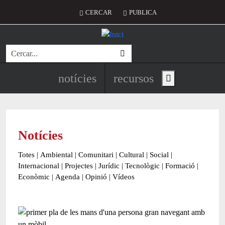
Vés al contingut
Menú del compte d'usuari
CERCAR
PUBLICA
Cerca
Navegació principal de l'encapç
notícies
recursos
Show main menu
Notícies
Totes
|
Ambiental
|
Comunitari
|
Cultural
|
Social
|
Internacional
|
Projectes
|
Jurídic
|
Tecnològic
|
Formació
|
Econòmic
|
Agenda
|
Opinió
|
Vídeos