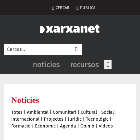
Vés al contingut
Menú del compte d'usuar
CERCAR
PUBLICA
Cerca
Navegació principal de l'enca
notícies
recursos
Show main me
Notícies
Totes
|
Ambiental
|
Comunitari
|
Cultural
|
Social
|
Internacional
|
Projectes
|
Jurídic
|
Tecnològic
|
Formació
|
Econòmic
|
Agenda
|
Opinió
|
Vídeos