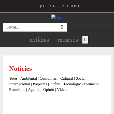
Vés al contingut
Menú del compte d'usuari
CERCAR
PUBLICA
Cerca
Navegació principal de l'encapç
notícies
recursos
Show main menu
Notícies
Totes
|
Ambiental
|
Comunitari
|
Cultural
|
Social
|
Internacional
|
Projectes
|
Jurídic
|
Tecnològic
|
Formació
|
Econòmic
|
Agenda
|
Opinió
|
Vídeos