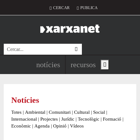
Vés al contingut
Menú del compte d'usuari
CERCAR
PUBLICA
Cerca
Navegació principal de l'encapç
notícies
recursos
Show main menu
Notícies
Totes
|
Ambiental
|
Comunitari
|
Cultural
|
Social
|
Internacional
|
Projectes
|
Jurídic
|
Tecnològic
|
Formació
|
Econòmic
|
Agenda
|
Opinió
|
Vídeos