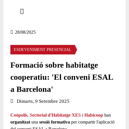
Comparteix
Compartir en altres xarxes socials
28/08/2025
ESDEVENIMENT PRESENCIAL
Formació sobre habitatge
cooperatiu: 'El conveni ESAL
a Barcelona'
Data de l'esdeveniment:
Dimarts, 9 Setembre 2025
Coòpolis
,
Sectorial d'Habitatge XES
i
Habicoop
han
organitzat
una
sessió formativa
per compartir l'aplicació
del conveni ESAL a Barcelona.