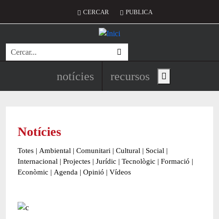
Vés al contingut
Menú del compte d'usuari
CERCAR
PUBLICA
Cerca
Navegació principal de l'encapç
notícies
recursos
Show main menu
Notícies
Totes
|
Ambiental
|
Comunitari
|
Cultural
|
Social
|
Internacional
|
Projectes
|
Jurídic
|
Tecnològic
|
Formació
|
Econòmic
|
Agenda
|
Opinió
|
Vídeos