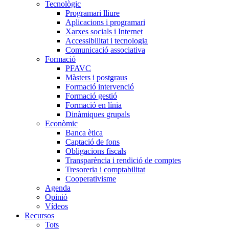
Tecnològic
Programari lliure
Aplicacions i programari
Xarxes socials i Internet
Accessibilitat i tecnologia
Comunicació associativa
Formació
PFAVC
Màsters i postgraus
Formació intervenció
Formació gestió
Formació en línia
Dinàmiques grupals
Econòmic
Banca ètica
Captació de fons
Obligacions fiscals
Transparència i rendició de comptes
Tresoreria i comptabilitat
Cooperativisme
Agenda
Opinió
Vídeos
Recursos
Tots