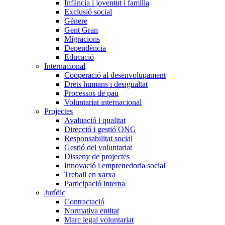
Infància i joventut i família
Exclusió social
Gènere
Gent Gran
Migracions
Dependència
Educació
Internacional
Cooperació al desenvolupament
Drets humans i desigualtat
Processos de pau
Voluntariat internacional
Projectes
Avaluació i qualitat
Direcció i gestió ONG
Responsabilitat social
Gestió del voluntariat
Disseny de projectes
Innovació i emprenedoria social
Treball en xarxa
Participació interna
Jurídic
Contractació
Normativa entitat
Marc legal voluntariat