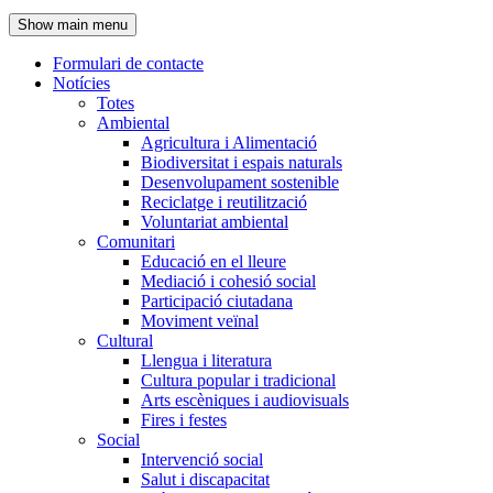
de
Show main menu
l'encapçalament
Formulari de contacte
Notícies
Navegació
Totes
principal
Ambiental
Agricultura i Alimentació
Biodiversitat i espais naturals
Desenvolupament sostenible
Reciclatge i reutilització
Voluntariat ambiental
Comunitari
Educació en el lleure
Mediació i cohesió social
Participació ciutadana
Moviment veïnal
Cultural
Llengua i literatura
Cultura popular i tradicional
Arts escèniques i audiovisuals
Fires i festes
Social
Intervenció social
Salut i discapacitat