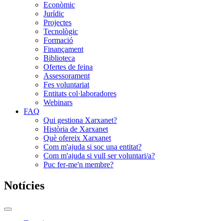
Econòmic
Jurídic
Projectes
Tecnològic
Formació
Finançament
Biblioteca
Ofertes de feina
Assessorament
Fes voluntariat
Entitats col·laboradores
Webinars
FAQ
Qui gestiona Xarxanet?
Història de Xarxanet
Què ofereix Xarxanet
Com m'ajuda si soc una entitat?
Com m'ajuda si vull ser voluntari/a?
Puc fer-me'n membre?
Notícies
Commutador
del