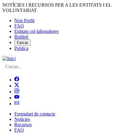
Vés
NOTÍCIES I RECURSOS PER A LES ENTITATS I EL
al
VOLUNTARIAT
contingut
Non Profit
FAQ
Menú
Entitats col·laboradores
del
Butlletí
compte
Cercar
Publica
d'usuari
Cerca
Formulari de contacte
Notícies
Navegació
Recursos
principal
FAQ