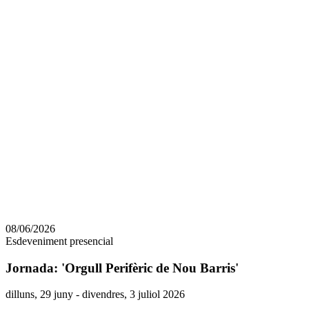
Comparteix
Compartir
en
08/06/2026
altres
Esdeveniment presencial
xarxes
socials
Jornada: 'Orgull Perifèric de Nou Barris'
Data
dilluns, 29 juny - divendres, 3 juliol 2026
de