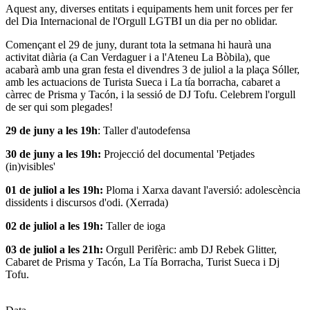
Aquest any, diverses entitats i equipaments hem unit forces per fer
l'esdeveniment:
del Dia Internacional de l'Orgull LGTBI un dia per no oblidar.
Començant el 29 de juny, durant tota la setmana hi haurà una
activitat diària (a Can Verdaguer i a l'Ateneu La Bòbila), que
acabarà amb una gran festa el divendres 3 de juliol a la plaça Sóller,
amb les actuacions de Turista Sueca i La tía borracha, cabaret a
càrrec de Prisma y Tacón, i la sessió de DJ Tofu. Celebrem l'orgull
de ser qui som plegades!
29 de juny a les 19h
: Taller d'autodefensa
30 de juny a les 19h:
Projecció del documental 'Petjades
(in)visibles'
01 de juliol a les 19h:
Ploma i Xarxa davant l'aversió: adolescència
dissidents i discursos d'odi. (Xerrada)
02 de juliol a les 19h:
Taller de ioga
03 de juliol a les 21h:
Orgull Perifèric: amb DJ Rebek Glitter,
Cabaret de Prisma y Tacón, La Tía Borracha, Turist Sueca i Dj
Tofu.