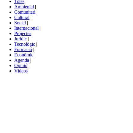
Totes
|
menú
Ambiental
|
de
Comunitari
|
portals
Cultural
|
Social
|
Internacional
|
Projectes
|
Jurídic
|
Tecnològic
|
Formació
|
Econòmic
|
Agenda
|
Opinió
|
Vídeos