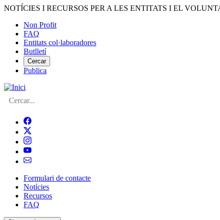
Vés
NOTÍCIES I RECURSOS PER A LES ENTITATS I EL VOLUNT
al
Non Profit
contingut
FAQ
Menú
Entitats col·laboradores
del
Butlletí
compte
Cercar
Publica
d'usuari
Cerca
Formulari de contacte
Notícies
Navegació
Recursos
principal
FAQ
de