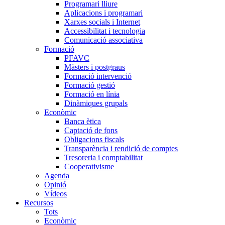
Programari lliure
Aplicacions i programari
Xarxes socials i Internet
Accessibilitat i tecnologia
Comunicació associativa
Formació
PFAVC
Màsters i postgraus
Formació intervenció
Formació gestió
Formació en línia
Dinàmiques grupals
Econòmic
Banca ètica
Captació de fons
Obligacions fiscals
Transparència i rendició de comptes
Tresoreria i comptabilitat
Cooperativisme
Agenda
Opinió
Vídeos
Recursos
Tots
Econòmic