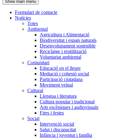
Show main menu
l'encapçalament
Formulari de contacte
Notícies
Navegació
Totes
principal
Ambiental
Agricultura i Alimentació
Biodiversitat i espais naturals
Desenvolupament sostenible
Reciclatge i reutilització
Voluntariat ambiental
Comunitari
Educació en el lleure
Mediació i cohesió social
Participació ciutadana
Moviment veïnal
Cultural
Llengua i literatura
Cultura popular i tradicional
Arts escèniques i audiovisuals
Fires i festes
Social
Intervenció social
Salut i discapacitat
Infància i joventut i família