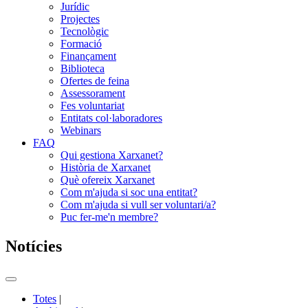
Jurídic
Projectes
Tecnològic
Formació
Finançament
Biblioteca
Ofertes de feina
Assessorament
Fes voluntariat
Entitats col·laboradores
Webinars
FAQ
Qui gestiona Xarxanet?
Història de Xarxanet
Què ofereix Xarxanet
Com m'ajuda si soc una entitat?
Com m'ajuda si vull ser voluntari/a?
Puc fer-me'n membre?
Notícies
Commutador
del
Totes
|
menú