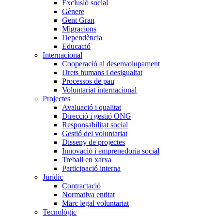
Exclusió social
Gènere
Gent Gran
Migracions
Dependència
Educació
Internacional
Cooperació al desenvolupament
Drets humans i desigualtat
Processos de pau
Voluntariat internacional
Projectes
Avaluació i qualitat
Direcció i gestió ONG
Responsabilitat social
Gestió del voluntariat
Disseny de projectes
Innovació i emprenedoria social
Treball en xarxa
Participació interna
Jurídic
Contractació
Normativa entitat
Marc legal voluntariat
Tecnològic