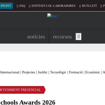
 del compte d'usuari
 PROFIT
FAQ
ENTITATS COL·LABORADORES
BUTLLETÍ
P
Navegació principal de l'encapç
notícies
recursos
Show main menu
Internacional
|
Projectes
|
Jurídic
|
Tecnològic
|
Formació
|
Econòmic
|
A
DEVENIMENT PRESENCIAL
chools Awards 2026