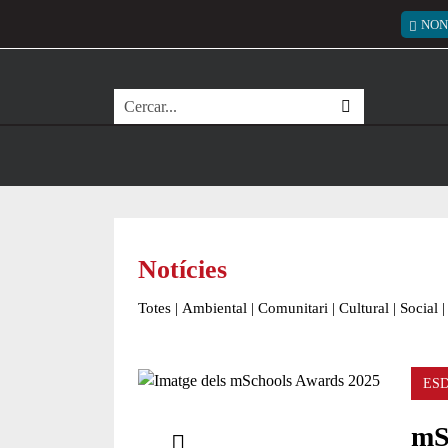
Vés al contingut
Menú
NON
Cerca
Notícies
Totes
|
Ambiental
|
Comunitari
|
Cultural
|
Social
|
ES
Comparteix
mS