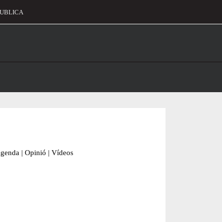
UBLICA
alament
genda
|
Opinió
|
Vídeos