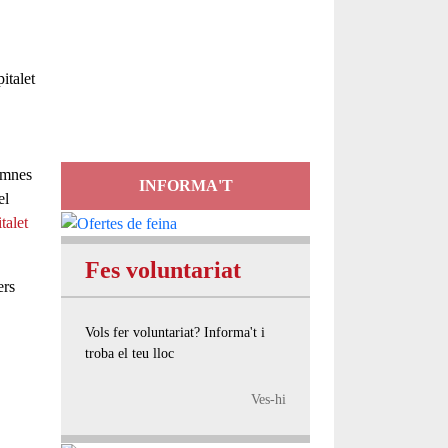
Servei
d'Assessorament
italet
gratuït per a entitats
umnes
INFORMA'T
el
talet
Fes voluntariat
ers
Vols fer voluntariat? Informa't i
troba el teu lloc
Ves-hi