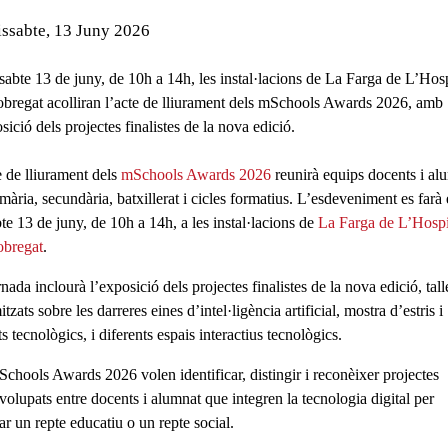
de l'esdeveniment:
ssabte, 13 Juny 2026
ssabte 13 de juny, de 10h a 14h, les instal·lacions de La Farga de L’Hosp
obregat acolliran l’acte de lliurament dels mSchools Awards 2026, amb
sició dels projectes finalistes de la nova edició.
 de lliurament dels
mSchools Awards 2026
reunirà equips docents i al
mària, secundària, batxillerat i cicles formatius. L’esdeveniment es farà 
bte 13 de juny, de 10h a 14h
, a les instal·lacions de
La Farga de L’Hospi
obregat
.
rnada inclourà
l’
exposició dels projectes finalistes
de la nova edició,
tall
itzats
sobre les darreres eines d’intel·ligència artificial,
mostra
d’estris
i
s tecnològics, i diferents
espais interactius
tecnològics.
Schools Awards 2026 volen
identificar, distingir i reconèixer projectes
volupats entre docents i alumnat
que integren la tecnologia digital per
ar un repte educatiu
o un repte social
.