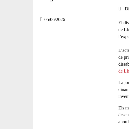
Compartir en altres xarxes socials
Data 
Di
05/06/2026
El di
de Ll
l’expo
L’acte
de pri
dissa
de Ll
La jo
dinam
invent
Els m
desen
abord