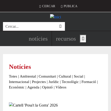
Vés al contingut
Menú del compte d'usuari
CERCAR
PUBLICA
Cerca
Navegació principal de l'encapç
notícies
recursos
Show main menu
Notícies
Totes
|
Ambiental
|
Comunitari
|
Cultural
|
Social
|
Internacional
|
Projectes
|
Jurídic
|
Tecnològic
|
Formació
|
Econòmic
|
Agenda
|
Opinió
|
Vídeos