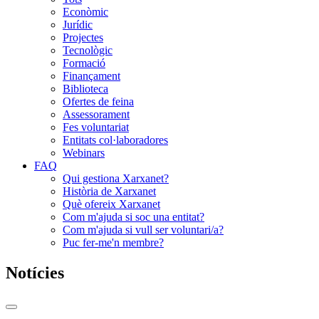
Econòmic
Jurídic
Projectes
Tecnològic
Formació
Finançament
Biblioteca
Ofertes de feina
Assessorament
Fes voluntariat
Entitats col·laboradores
Webinars
FAQ
Qui gestiona Xarxanet?
Història de Xarxanet
Què ofereix Xarxanet
Com m'ajuda si soc una entitat?
Com m'ajuda si vull ser voluntari/a?
Puc fer-me'n membre?
Notícies
Commutador