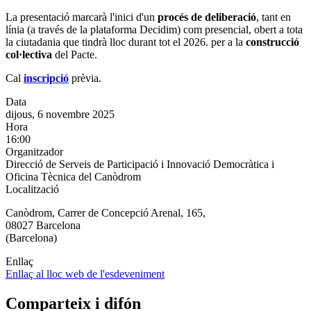
La presentació marcarà l'inici d'un
procés de deliberació
, tant en
línia (a través de la plataforma Decidim) com presencial, obert a tota
la ciutadania que tindrà lloc durant tot el 2026. per a la
construcció
col·lectiva
del Pacte.
Cal
inscripció
prèvia.
Data
dijous, 6 novembre 2025
Hora
16:00
Organitzador
Direcció de Serveis de Participació i Innovació Democràtica i
Oficina Tècnica del Canòdrom
Localització
Canòdrom, Carrer de Concepció Arenal, 165,
08027 Barcelona
(Barcelona)
Enllaç
Enllaç al lloc web de l'esdeveniment
Comparteix i difón