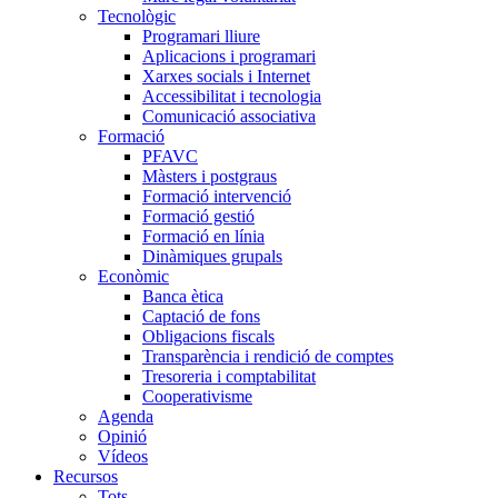
Tecnològic
Programari lliure
Aplicacions i programari
Xarxes socials i Internet
Accessibilitat i tecnologia
Comunicació associativa
Formació
PFAVC
Màsters i postgraus
Formació intervenció
Formació gestió
Formació en línia
Dinàmiques grupals
Econòmic
Banca ètica
Captació de fons
Obligacions fiscals
Transparència i rendició de comptes
Tresoreria i comptabilitat
Cooperativisme
Agenda
Opinió
Vídeos
Recursos
Tots