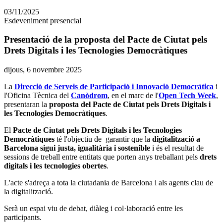
en
03/11/2025
altres
Esdeveniment presencial
xarxes
socials
Presentació de la proposta del Pacte de Ciutat pels
Drets Digitals i les Tecnologies Democràtiques
Data
dijous, 6 novembre 2025
de
La
Direcció de Serveis de Participació i Innovació Democràtica
i
l'esdeveniment:
l'Oficina Tècnica del
Canòdrom
, en el marc de l'
Open Tech Week
,
presentaran la
proposta del Pacte de Ciutat pels Drets Digitals i
les Tecnologies Democràtiques
.
El
Pacte de Ciutat pels Drets Digitals i les Tecnologies
Democràtiques
té l'objectiu de garantir que la
digitalització a
Barcelona sigui justa, igualitària i sostenible
i és el resultat de
sessions de treball entre entitats que porten anys treballant pels
drets
digitals i les tecnologies obertes
.
L'acte s'adreça a tota la ciutadania de Barcelona i als agents clau de
la digitalització.
Serà un espai viu de debat, diàleg i col·laboració entre les
participants.