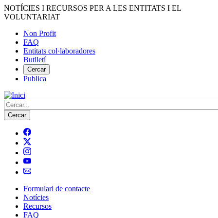
Vés
NOTÍCIES I RECURSOS PER A LES ENTITATS I EL
al
VOLUNTARIAT
contingut
Non Profit
FAQ
Menú
Entitats col·laboradores
del
Butlletí
compte
Cercar
Publica
d'usuari
Cerca
Formulari de contacte
Notícies
Navegació
Recursos
principal
FAQ