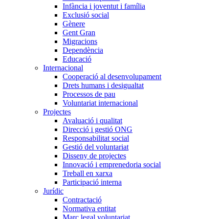
Infància i joventut i família
Exclusió social
Gènere
Gent Gran
Migracions
Dependència
Educació
Internacional
Cooperació al desenvolupament
Drets humans i desigualtat
Processos de pau
Voluntariat internacional
Projectes
Avaluació i qualitat
Direcció i gestió ONG
Responsabilitat social
Gestió del voluntariat
Disseny de projectes
Innovació i emprenedoria social
Treball en xarxa
Participació interna
Jurídic
Contractació
Normativa entitat
Marc legal voluntariat