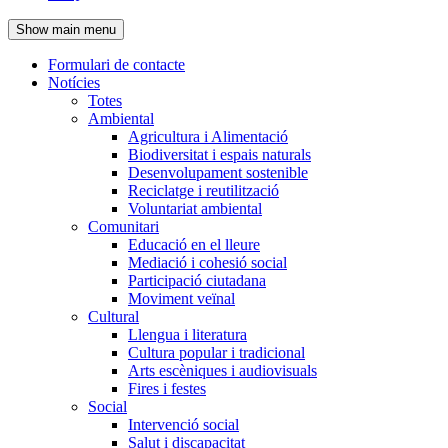
de
Show main menu
l'encapçalament
Formulari de contacte
Notícies
Navegació
Totes
principal
Ambiental
Agricultura i Alimentació
Biodiversitat i espais naturals
Desenvolupament sostenible
Reciclatge i reutilització
Voluntariat ambiental
Comunitari
Educació en el lleure
Mediació i cohesió social
Participació ciutadana
Moviment veïnal
Cultural
Llengua i literatura
Cultura popular i tradicional
Arts escèniques i audiovisuals
Fires i festes
Social
Intervenció social
Salut i discapacitat