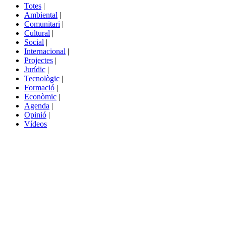
del
Totes
|
menú
Ambiental
|
de
Comunitari
|
portals
Cultural
|
Social
|
Internacional
|
Projectes
|
Jurídic
|
Tecnològic
|
Formació
|
Econòmic
|
Agenda
|
Opinió
|
Vídeos