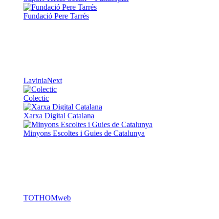
Fundació Pere Tarrés
LaviniaNext
Colectic
Xarxa Digital Catalana
Minyons Escoltes i Guies de Catalunya
TOTHOMweb