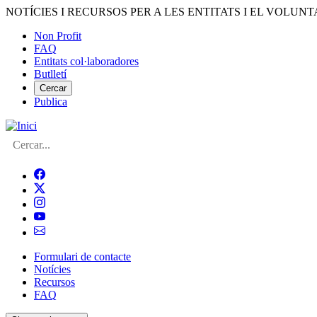
Vés
NOTÍCIES I RECURSOS PER A LES ENTITATS I EL VOLUNT
al
Non Profit
contingut
FAQ
Menú
Entitats col·laboradores
del
Butlletí
compte
Cercar
Publica
d'usuari
Cerca
Formulari de contacte
Notícies
Navegació
Recursos
principal
FAQ
de