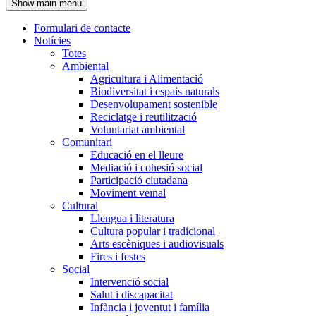
Show main menu
l'encapçalament
Formulari de contacte
Notícies
Navegació
Totes
principal
Ambiental
Agricultura i Alimentació
Biodiversitat i espais naturals
Desenvolupament sostenible
Reciclatge i reutilització
Voluntariat ambiental
Comunitari
Educació en el lleure
Mediació i cohesió social
Participació ciutadana
Moviment veïnal
Cultural
Llengua i literatura
Cultura popular i tradicional
Arts escèniques i audiovisuals
Fires i festes
Social
Intervenció social
Salut i discapacitat
Infància i joventut i família