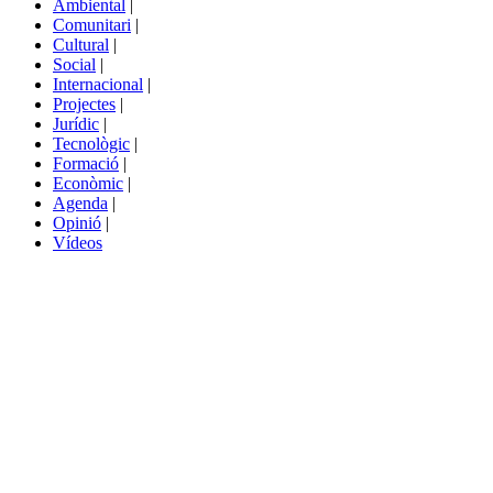
Ambiental
|
de
Comunitari
|
portals
Cultural
|
Social
|
Internacional
|
Projectes
|
Jurídic
|
Tecnològic
|
Formació
|
Econòmic
|
Agenda
|
Opinió
|
Vídeos