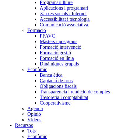
Programari lliure
Aplicacions i programari
Xarxes socials i Internet
Accessibilitat i tecnologia
Comunicació associativa
Formació
PFAVC
Màsters i postgraus
Formació intervenció
Formació gestió
Formació en línia
Dinàmiques grupals
Econòmic
Banca ètica
Captació de fons
Obligacions fiscals
Transparència i rendició de comptes
Tresoreria i comptabilitat
Cooperativisme
Agenda
Opinió
Vídeos
Recursos
Tots
Econòmic