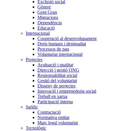
Exclusió social
Gènere
Gent Gran
Migracions
Dependència
Educació
Internacional
Cooperació al desenvolupament
Drets humans i desigualtat
Processos de pau
Voluntariat internacional
Projectes
Avaluació i qualitat
Direcció i gestió ONG
Responsabilitat social
Gestió del voluntariat
Disseny de projectes
Innovació i emprenedoria social
Treball en xarxa
Participació interna
Jurídic
Contractació
Normativa entitat
Marc legal voluntariat
Tecnològic