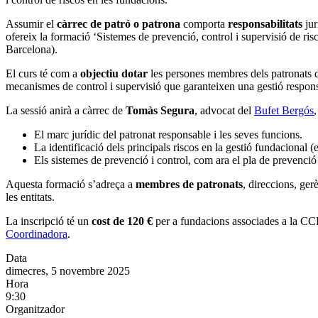
Assumir el
càrrec de patró o patrona
comporta
responsabilitats
jur
ofereix la formació ‘Sistemes de prevenció, control i supervisió de risc
Barcelona).
El curs té com a
objectiu
dotar
les persones membres dels patronats 
mecanismes de control i supervisió que garanteixen una gestió respons
La sessió anirà a càrrec de
Tomàs Segura
, advocat del
Bufet Bergós
,
El marc jurídic del patronat responsable i les seves funcions.
La identificació dels principals riscos en la gestió fundacional (
Els sistemes de prevenció i control, com ara el pla de prevenci
Aquesta formació s’adreça a
membres de patronats
, direccions, ger
les entitats.
La inscripció té un
cost de 120 €
per a fundacions associades a la CCF 
Coordinadora
.
Data
dimecres, 5 novembre 2025
Hora
9:30
Organitzador