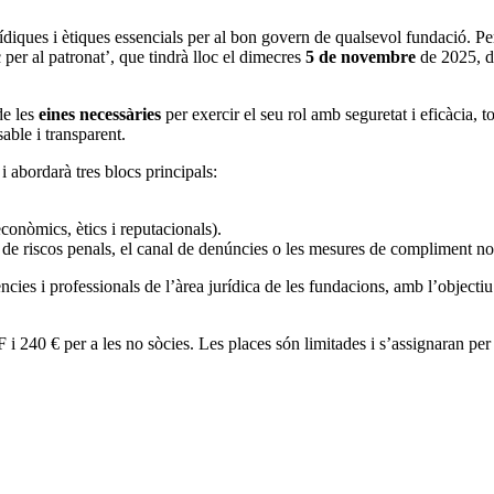
ídiques i ètiques essencials per al bon govern de qualsevol fundació. Pe
 per al patronat’, que tindrà lloc el dimecres
5 de novembre
de 2025, de
de les
eines necessàries
per exercir el seu rol amb seguretat i eficàcia, to
able i transparent.
 i abordarà tres blocs principals:
econòmics, ètics i reputacionals).
ó de riscos penals, el canal de denúncies o les mesures de compliment n
ències i professionals de l’àrea jurídica de les fundacions, amb l’objecti
i 240 € per a les no sòcies. Les places són limitades i s’assignaran per