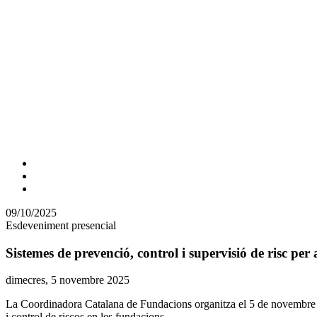
Comparteix
Compartir
en
09/10/2025
altres
Esdeveniment presencial
xarxes
socials
Sistemes de prevenció, control i supervisió de risc per
Data
dimecres, 5 novembre 2025
de
La Coordinadora Catalana de Fundacions organitza el 5 de novembre una
l'esdeveniment:
i control de riscos en les fundacions.