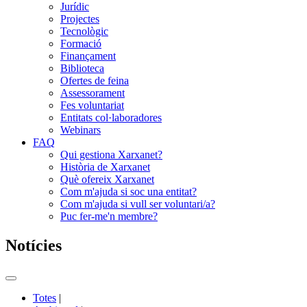
Jurídic
Projectes
Tecnològic
Formació
Finançament
Biblioteca
Ofertes de feina
Assessorament
Fes voluntariat
Entitats col·laboradores
Webinars
FAQ
Qui gestiona Xarxanet?
Història de Xarxanet
Què ofereix Xarxanet
Com m'ajuda si soc una entitat?
Com m'ajuda si vull ser voluntari/a?
Puc fer-me'n membre?
Notícies
Commutador
del
Totes
|
menú