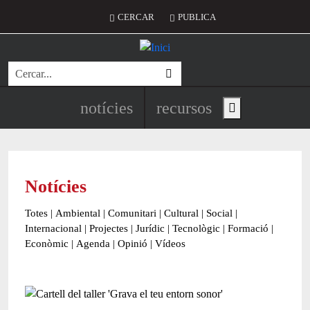
Vés al contingut
Menú del compte d'usuari
CERCAR
PUBLICA
Cerca
Navegació principal de l'encapç
notícies
recursos
Show main menu
Notícies
Totes
|
Ambiental
|
Comunitari
|
Cultural
|
Social
|
Internacional
|
Projectes
|
Jurídic
|
Tecnològic
|
Formació
|
Econòmic
|
Agenda
|
Opinió
|
Vídeos