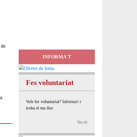
Servei
d'Assessorament
gratuït per a entitats
 de
INFORMA'T
Fes voluntariat
a.
Vols fer voluntariat? Informa't i
troba el teu lloc
Ves-hi