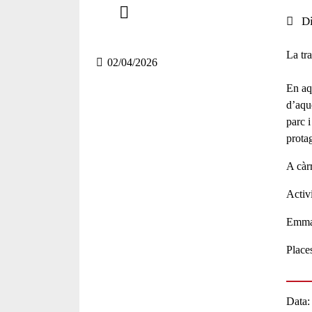
Data 
D
Compartir en altres xarxes socials
La tra
02/04/2026
En aq
d’aqu
parc i
prota
A càr
Activi
Emmar
Places
Data