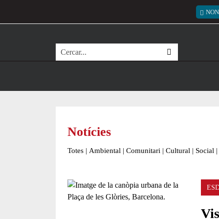
Vés al contingut
Menú
NON
Cerca
Notícies
Totes
|
Ambiental
|
Comunitari
|
Cultural
|
Social
|
ES
Vi
Comparteix