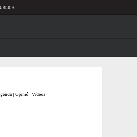
UBLICA
alament
genda
|
Opinió
|
Vídeos