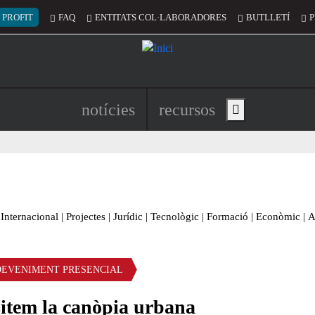
 del compte d'usuari
 PROFIT
FAQ
ENTITATS COL·LABORADORES
BUTLLETÍ
P
Navegació principal de l'encapç
notícies
recursos
Show main menu
Internacional
|
Projectes
|
Jurídic
|
Tecnològic
|
Formació
|
Econòmic
|
A
DEVENIMENT PRESENCIAL
sitem la canòpia urbana