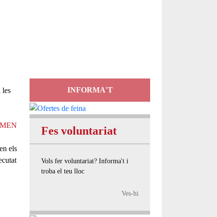
Servei
d'Assessorament
gratuït per a entitats
INFORMA'T
 les
EMEN
Fes voluntariat
en els
ecutat
Vols fer voluntariat? Informa't i
troba el teu lloc
Ves-hi