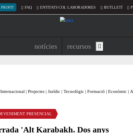
 del compte d'usuari
 PROFIT
FAQ
ENTITATS COL·LABORADORES
BUTLLETÍ
P
Navegació principal de l'encapç
notícies
recursos
Show main menu
Internacional
|
Projectes
|
Jurídic
|
Tecnològic
|
Formació
|
Econòmic
|
A
DEVENIMENT PRESENCIAL
rrada 'Alt Karabakh. Dos anys