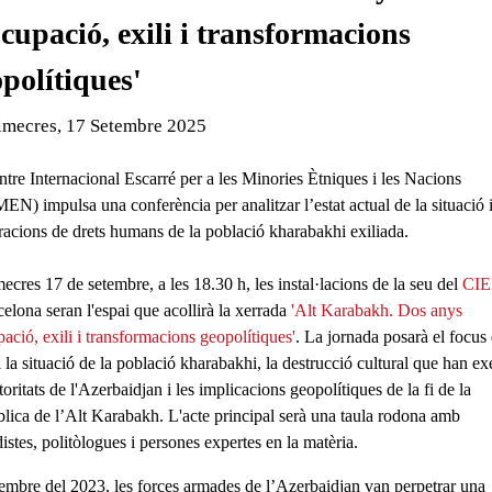
cupació, exili i transformacions
polítiques'
de l'esdeveniment:
imecres, 17 Setembre 2025
ntre Internacional Escarré per a les Minories Ètniques i les Nacions
EN) impulsa una conferència per analitzar l’estat actual de la situació i
racions de drets humans de la població kharabakhi exiliada.
mecres
17 de setembre
, a les
18.30 h
, les instal·lacions de la seu del
CI
elona seran l'espai que acollirà la xerrada
'Alt Karabakh. Dos anys
ació, exili i transformacions geopolítiques'
. La jornada posarà el focus 
i la situació de la població kharabakhi, la destrucció cultural que han ex
toritats de l'Azerbaidjan i les implicacions geopolítiques de la fi de la
lica de l’Alt Karabakh.
L'acte principal serà una
taula rodona
amb
istes, politòlogues i persones expertes en la matèria.
tembre del 2023, les
forces armades de l’Azerbaidjan van perpetrar una