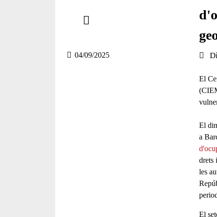
Comparteix
d'o
geo
Compartir en altres xarxes socials
Data 
04/09/2025
D
El Ce
(CIEM
vulne
El di
a Barc
d'ocup
drets 
les au
Repúb
period
El se