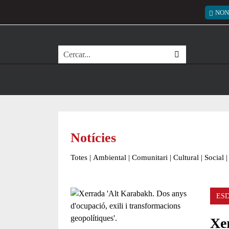
Vés al contingut
Menú
NON
Cerca
Notícies
Totes
|
Ambiental
|
Comunitari
|
Cultural
|
Social
|
ES
Xe