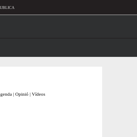
UBLICA
alament
genda
|
Opinió
|
Vídeos