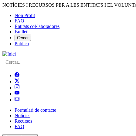
Vés
NOTÍCIES I RECURSOS PER A LES ENTITATS I EL VOLUNT
al
Non Profit
contingut
FAQ
Menú
Entitats col·laboradores
del
Butlletí
compte
Cercar
Publica
d'usuari
Cerca
Formulari de contacte
Notícies
Navegació
Recursos
principal
FAQ
de