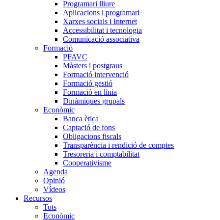
Programari lliure
Aplicacions i programari
Xarxes socials i Internet
Accessibilitat i tecnologia
Comunicació associativa
Formació
PFAVC
Màsters i postgraus
Formació intervenció
Formació gestió
Formació en línia
Dinàmiques grupals
Econòmic
Banca ètica
Captació de fons
Obligacions fiscals
Transparència i rendició de comptes
Tresoreria i comptabilitat
Cooperativisme
Agenda
Opinió
Vídeos
Recursos
Tots
Econòmic