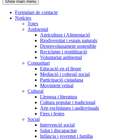
Show main menu
l'encapçalament
Formulari de contacte
Notícies
Navegació
Totes
principal
Ambiental
Agricultura i Alimentació
Biodiversitat i espais naturals
Desenvolupament sostenible
Reciclatge i reutilització
Voluntariat ambiental
Comunitari
Educació en el lleure
Mediació i cohesió social
Participació ciutadana
Moviment veïnal
Cultural
Llengua i literatura
Cultura popular i tradicional
Arts escèniques i audiovisuals
Fires i festes
Social
Intervenció social
Salut i discapacitat
Infància i joventut i família