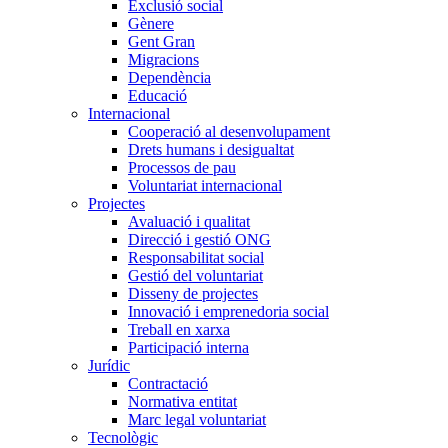
Exclusió social
Gènere
Gent Gran
Migracions
Dependència
Educació
Internacional
Cooperació al desenvolupament
Drets humans i desigualtat
Processos de pau
Voluntariat internacional
Projectes
Avaluació i qualitat
Direcció i gestió ONG
Responsabilitat social
Gestió del voluntariat
Disseny de projectes
Innovació i emprenedoria social
Treball en xarxa
Participació interna
Jurídic
Contractació
Normativa entitat
Marc legal voluntariat
Tecnològic