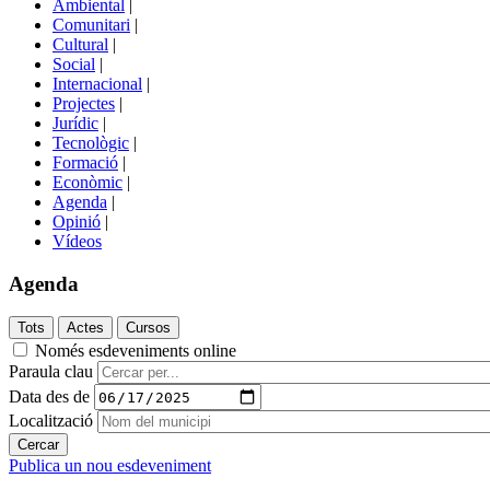
Ambiental
|
de
Comunitari
|
portals
Cultural
|
Social
|
Internacional
|
Projectes
|
Jurídic
|
Tecnològic
|
Formació
|
Econòmic
|
Agenda
|
Opinió
|
Vídeos
Agenda
Només esdeveniments online
Paraula clau
Data des de
Localització
Publica un nou esdeveniment