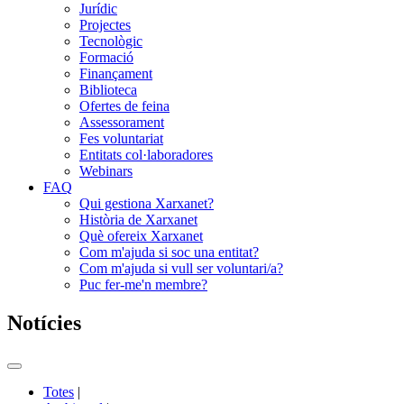
Jurídic
Projectes
Tecnològic
Formació
Finançament
Biblioteca
Ofertes de feina
Assessorament
Fes voluntariat
Entitats col·laboradores
Webinars
FAQ
Qui gestiona Xarxanet?
Història de Xarxanet
Què ofereix Xarxanet
Com m'ajuda si soc una entitat?
Com m'ajuda si vull ser voluntari/a?
Puc fer-me'n membre?
Notícies
Commutador
del
Totes
|
menú