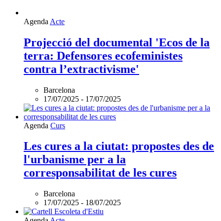
Assessora't
Si vols aconseguir més impacte social, ASSESSORA'T!
La
Direcció General d’Acció Comunitària i Innovació Social
(DGACIS)
posa a la teva disposició un conjunt de serveis
d'assessorament i acompanyament gratuïts.
Més informació
Segueix-nos
Xarxanet
Xarxanet tecnologia
Actualitat
Tecnologia
Finançament
Xarxanet
Xarxanet
Fes Voluntariat!