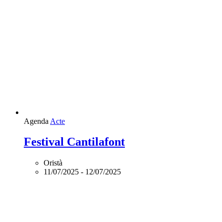
Agenda
Acte
Festival Cantilafont
Oristà
11/07/2025
-
12/07/2025
Agenda
Acte
Ruta a peu explorant els mons de