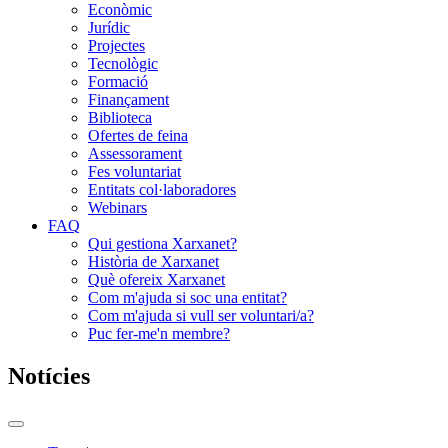
Econòmic
Jurídic
Projectes
Tecnològic
Formació
Finançament
Biblioteca
Ofertes de feina
Assessorament
Fes voluntariat
Entitats col·laboradores
Webinars
FAQ
Qui gestiona Xarxanet?
Història de Xarxanet
Què ofereix Xarxanet
Com m'ajuda si soc una entitat?
Com m'ajuda si vull ser voluntari/a?
Puc fer-me'n membre?
Notícies
Commutador
del