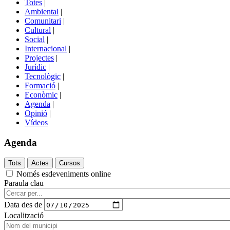
Totes
|
menú
Ambiental
|
de
Comunitari
|
portals
Cultural
|
Social
|
Internacional
|
Projectes
|
Jurídic
|
Tecnològic
|
Formació
|
Econòmic
|
Agenda
|
Opinió
|
Vídeos
Agenda
Només esdeveniments online
Paraula clau
Data des de
Localització