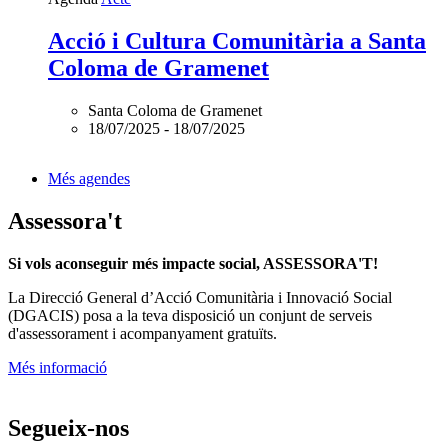
Ofertes de feina
Butlletins
Contacte
Assessorament gratuït
voluntariat.gencat.cat
Entitats col·laboradores
Suport Tercer Sector – Fundesplai
Fundació Pere Tarrés
LaviniaNext
Colectic