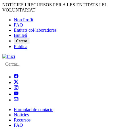
Vés
NOTÍCIES I RECURSOS PER A LES ENTITATS I EL
al
VOLUNTARIAT
contingut
Non Profit
FAQ
Menú
Entitats col·laboradores
del
Butlletí
compte
Cercar
Publica
d'usuari
Cerca
Formulari de contacte
Notícies
Navegació
Recursos
principal
FAQ