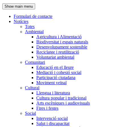
de
Show main menu
l'encapçalament
Formulari de contacte
Notícies
Navegació
Totes
principal
Ambiental
Agricultura i Alimentació
Biodiversitat i espais naturals
Desenvolupament sostenible
Reciclatge i reutilització
Voluntariat ambiental
Comunitari
Educació en el lleure
Mediació i cohesió social
Participació ciutadana
Moviment veïnal
Cultural
Llengua i literatura
Cultura popular i tradicional
Arts escèniques i audiovisuals
Fires i festes
Social
Intervenció social
Salut i discapacitat