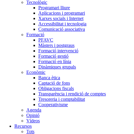
Tecnològic
Programari lliure
Aplicacions i programari
Xarxes socials i Internet
Accessibilitat i tecnologia
Comunicació associativa
Formació
PFAVC
Màsters i postgraus
Formació intervenció
Formació gestió
Formació en línia
Dinàmiques grupals
Econòmic
Banca ètica
Captació de fons
Obligacions fiscals
Transparència i rendició de comptes
Tresoreria i comptabilitat
Cooperativisme
Agenda
Opinió
Vídeos
Recursos
Tots