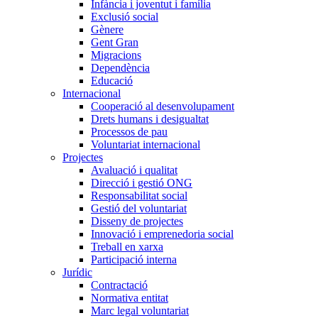
Infància i joventut i família
Exclusió social
Gènere
Gent Gran
Migracions
Dependència
Educació
Internacional
Cooperació al desenvolupament
Drets humans i desigualtat
Processos de pau
Voluntariat internacional
Projectes
Avaluació i qualitat
Direcció i gestió ONG
Responsabilitat social
Gestió del voluntariat
Disseny de projectes
Innovació i emprenedoria social
Treball en xarxa
Participació interna
Jurídic
Contractació
Normativa entitat
Marc legal voluntariat