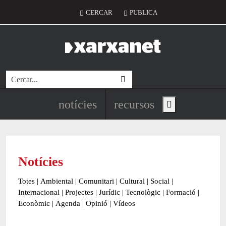
Vés al contingut
Menú del compte d'usuari
CERCAR
PUBLICA
Cerca
Navegació principal de l'encapç
notícies
recursos
Show main menu
Notícies
Totes
|
Ambiental
|
Comunitari
|
Cultural
|
Social
|
Internacional
|
Projectes
|
Jurídic
|
Tecnològic
|
Formació
|
Econòmic
|
Agenda
|
Opinió
|
Vídeos