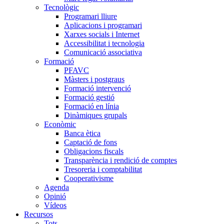
Tecnològic
Programari lliure
Aplicacions i programari
Xarxes socials i Internet
Accessibilitat i tecnologia
Comunicació associativa
Formació
PFAVC
Màsters i postgraus
Formació intervenció
Formació gestió
Formació en línia
Dinàmiques grupals
Econòmic
Banca ètica
Captació de fons
Obligacions fiscals
Transparència i rendició de comptes
Tresoreria i comptabilitat
Cooperativisme
Agenda
Opinió
Vídeos
Recursos
Tots