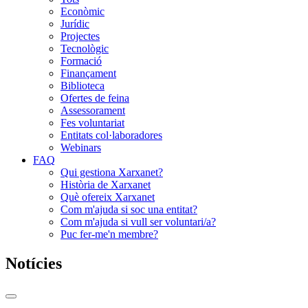
Econòmic
Jurídic
Projectes
Tecnològic
Formació
Finançament
Biblioteca
Ofertes de feina
Assessorament
Fes voluntariat
Entitats col·laboradores
Webinars
FAQ
Qui gestiona Xarxanet?
Història de Xarxanet
Què ofereix Xarxanet
Com m'ajuda si soc una entitat?
Com m'ajuda si vull ser voluntari/a?
Puc fer-me'n membre?
Notícies
Commutador