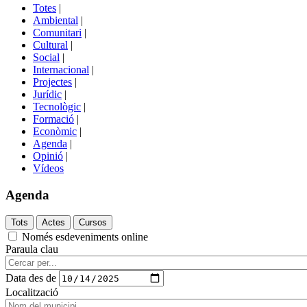
del
Totes
|
menú
Ambiental
|
de
Comunitari
|
portals
Cultural
|
Social
|
Internacional
|
Projectes
|
Jurídic
|
Tecnològic
|
Formació
|
Econòmic
|
Agenda
|
Opinió
|
Vídeos
Agenda
Només esdeveniments online
Paraula clau
Data des de
Localització