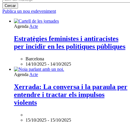
Publica un nou esdeveniment
Agenda
Acte
Estratègies feministes i antiracistes
per incidir en les polítiques públiques
Barcelona
14/10/2025
-
14/10/2025
L'esdeveniment:
Agenda
Acte
Xerrada:
La
Xerrada: La conversa i la paraula per
conversa
entendre i tractar els impulsos
i
la
violents
paraula
per
entendre
15/10/2025
-
15/10/2025
i
tractar