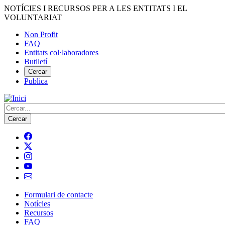
Vés
NOTÍCIES I RECURSOS PER A LES ENTITATS I EL
al
VOLUNTARIAT
contingut
Non Profit
FAQ
Menú
Entitats col·laboradores
del
Butlletí
compte
Cercar
Publica
d'usuari
Cerca
Formulari de contacte
Notícies
Navegació
Recursos
principal
FAQ