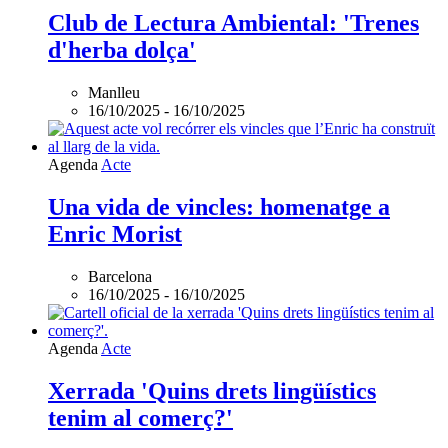
oportunitats
Club de Lectura Ambiental: 'Trenes
és
online
d'herba dolça'
Manlleu
16/10/2025
-
16/10/2025
Agenda
Acte
Una vida de vincles: homenatge a
Enric Morist
Barcelona
16/10/2025
-
16/10/2025
Agenda
Acte
Xerrada 'Quins drets lingüístics
tenim al comerç?'