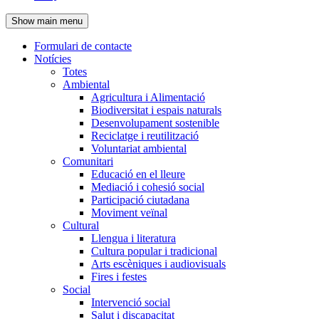
de
Show main menu
l'encapçalament
Formulari de contacte
Notícies
Navegació
Totes
principal
Ambiental
Agricultura i Alimentació
Biodiversitat i espais naturals
Desenvolupament sostenible
Reciclatge i reutilització
Voluntariat ambiental
Comunitari
Educació en el lleure
Mediació i cohesió social
Participació ciutadana
Moviment veïnal
Cultural
Llengua i literatura
Cultura popular i tradicional
Arts escèniques i audiovisuals
Fires i festes
Social
Intervenció social
Salut i discapacitat