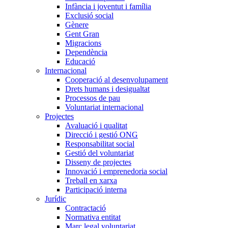
Infància i joventut i família
Exclusió social
Gènere
Gent Gran
Migracions
Dependència
Educació
Internacional
Cooperació al desenvolupament
Drets humans i desigualtat
Processos de pau
Voluntariat internacional
Projectes
Avaluació i qualitat
Direcció i gestió ONG
Responsabilitat social
Gestió del voluntariat
Disseny de projectes
Innovació i emprenedoria social
Treball en xarxa
Participació interna
Jurídic
Contractació
Normativa entitat
Marc legal voluntariat