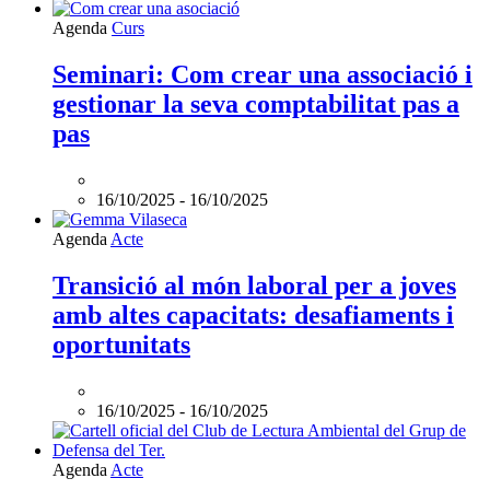
L'esdeveniment:
Agenda
Curs
Seminari:
Com
Seminari: Com crear una associació i
crear
gestionar la seva comptabilitat pas a
una
associació
pas
i
gestionar
la
16/10/2025
-
16/10/2025
seva
comptabilitat
L'esdeveniment:
Agenda
Acte
pas
Transició
a
al
Transició al món laboral per a joves
pas
món
és
amb altes capacitats: desafiaments i
laboral
online
per
oportunitats
a
joves
amb
16/10/2025
-
16/10/2025
altes
capacitats:
desafiaments
Agenda
Acte
i