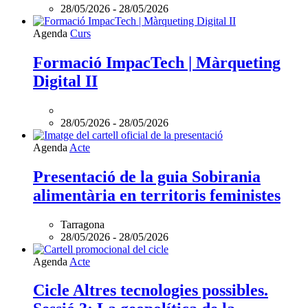
-
28/05/2026
-
28/05/2026
Maig
2026
L'esdeveniment:
Agenda
Curs
és
Formació
online
ImpacTech
Formació ImpacTech | Màrqueting
|
Digital II
Màrqueting
Digital
II
és
28/05/2026
-
28/05/2026
online
Agenda
Acte
Presentació de la guia Sobirania
alimentària en territoris feministes
Tarragona
28/05/2026
-
28/05/2026
Agenda
Acte
Cicle Altres tecnologies possibles.