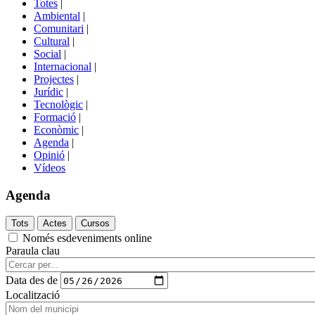
Totes
|
menú
Ambiental
|
de
Comunitari
|
portals
Cultural
|
Social
|
Internacional
|
Projectes
|
Jurídic
|
Tecnològic
|
Formació
|
Econòmic
|
Agenda
|
Opinió
|
Vídeos
Agenda
Només esdeveniments online
Paraula clau
Data des de
Localització