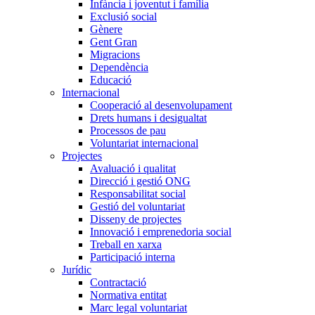
Infància i joventut i família
Exclusió social
Gènere
Gent Gran
Migracions
Dependència
Educació
Internacional
Cooperació al desenvolupament
Drets humans i desigualtat
Processos de pau
Voluntariat internacional
Projectes
Avaluació i qualitat
Direcció i gestió ONG
Responsabilitat social
Gestió del voluntariat
Disseny de projectes
Innovació i emprenedoria social
Treball en xarxa
Participació interna
Jurídic
Contractació
Normativa entitat
Marc legal voluntariat