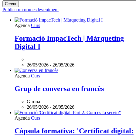
Publica un nou esdeveniment
L'esdeveniment:
Agenda
Curs
Formació
ImpacTech
Formació ImpacTech | Màrqueting
|
Digital I
Màrqueting
Digital
I
és
26/05/2026
-
26/05/2026
online
Agenda
Curs
Grup de conversa en francès
Girona
26/05/2026
-
26/05/2026
Agenda
Curs
Càpsula formativa: 'Certificat digital: