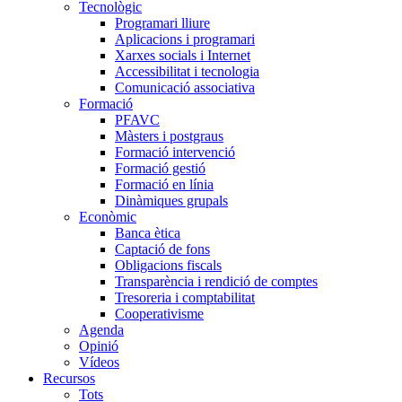
Tecnològic
Programari lliure
Aplicacions i programari
Xarxes socials i Internet
Accessibilitat i tecnologia
Comunicació associativa
Formació
PFAVC
Màsters i postgraus
Formació intervenció
Formació gestió
Formació en línia
Dinàmiques grupals
Econòmic
Banca ètica
Captació de fons
Obligacions fiscals
Transparència i rendició de comptes
Tresoreria i comptabilitat
Cooperativisme
Agenda
Opinió
Vídeos
Recursos
Tots