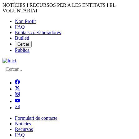
Vés
NOTÍCIES I RECURSOS PER A LES ENTITATS I EL
al
VOLUNTARIAT
contingut
Non Profit
FAQ
Menú
Entitats col·laboradores
del
Butlletí
compte
Cercar
Publica
d'usuari
Cerca
Formulari de contacte
Notícies
Navegació
Recursos
principal
FAQ