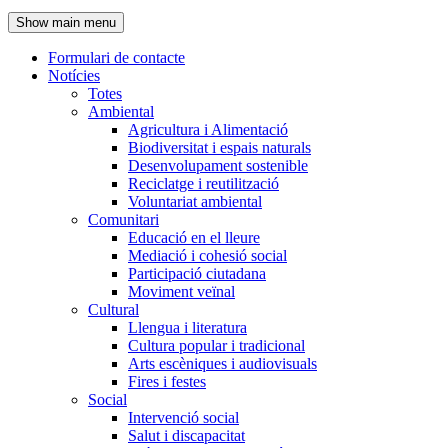
de
Show main menu
l'encapçalament
Formulari de contacte
Notícies
Navegació
Totes
principal
Ambiental
Agricultura i Alimentació
Biodiversitat i espais naturals
Desenvolupament sostenible
Reciclatge i reutilització
Voluntariat ambiental
Comunitari
Educació en el lleure
Mediació i cohesió social
Participació ciutadana
Moviment veïnal
Cultural
Llengua i literatura
Cultura popular i tradicional
Arts escèniques i audiovisuals
Fires i festes
Social
Intervenció social
Salut i discapacitat