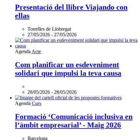
Presentació del llibre Viajando con
ellas
Torrelles de Llobregat
27/05/2026
-
27/05/2026
L'esdeveniment:
Agenda
Acte
Com
planificar
Com planificar un esdeveniment
un
solidari que impulsi la teva causa
esdeveniment
solidari
que
impulsi
28/05/2026
-
28/05/2026
la
teva
L'esdeveniment:
Agenda
Curs
causa
Formació
és
‘Comunicació
Formació ‘Comunicació inclusiva en
online
inclusiva
l’àmbit empresarial’ - Maig 2026
en
l’àmbit
empresarial’
Barcelona