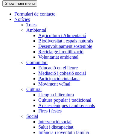
Show main menu
l'encapçalament
Formulari de contacte
Notícies
Navegació
Totes
principal
Ambiental
Agricultura i Alimentació
Biodiversitat i espais naturals
Desenvolupament sostenible
Reciclatge i reutilització
Voluntariat ambiental
Comunitari
Educació en el lleure
Mediació i cohesió social
Participació ciutadana
Moviment veïnal
Cultural
Llengua i literatura
Cultura popular i tradicional
Arts escèniques i audiovisuals
Fires i festes
Social
Intervenció social
Salut i discapacitat
Infància i joventut i família