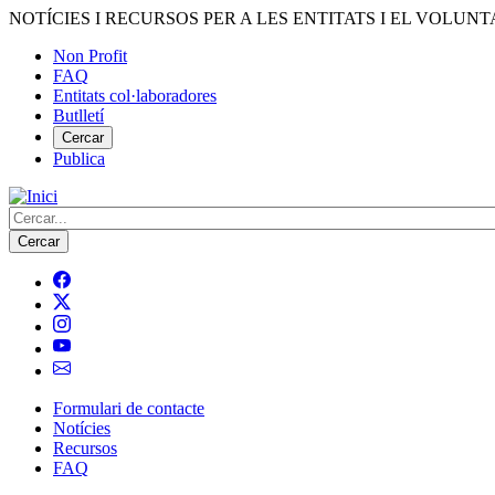
Vés
NOTÍCIES I RECURSOS PER A LES ENTITATS I EL VOLUNT
al
Non Profit
contingut
FAQ
Menú
Entitats col·laboradores
del
Butlletí
compte
Cercar
Publica
d'usuari
Cerca
Formulari de contacte
Notícies
Navegació
Recursos
principal
FAQ
de