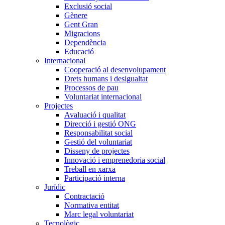
Exclusió social
Gènere
Gent Gran
Migracions
Dependència
Educació
Internacional
Cooperació al desenvolupament
Drets humans i desigualtat
Processos de pau
Voluntariat internacional
Projectes
Avaluació i qualitat
Direcció i gestió ONG
Responsabilitat social
Gestió del voluntariat
Disseny de projectes
Innovació i emprenedoria social
Treball en xarxa
Participació interna
Jurídic
Contractació
Normativa entitat
Marc legal voluntariat
Tecnològic