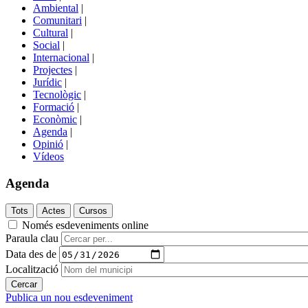
menú
Ambiental
|
de
Comunitari
|
portals
Cultural
|
Social
|
Internacional
|
Projectes
|
Jurídic
|
Tecnològic
|
Formació
|
Econòmic
|
Agenda
|
Opinió
|
Vídeos
Agenda
Només esdeveniments online
Paraula clau
Data des de
Localització
Publica un nou esdeveniment