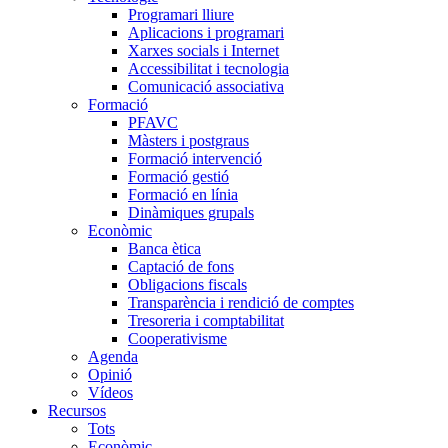
Programari lliure
Aplicacions i programari
Xarxes socials i Internet
Accessibilitat i tecnologia
Comunicació associativa
Formació
PFAVC
Màsters i postgraus
Formació intervenció
Formació gestió
Formació en línia
Dinàmiques grupals
Econòmic
Banca ètica
Captació de fons
Obligacions fiscals
Transparència i rendició de comptes
Tresoreria i comptabilitat
Cooperativisme
Agenda
Opinió
Vídeos
Recursos
Tots
Econòmic