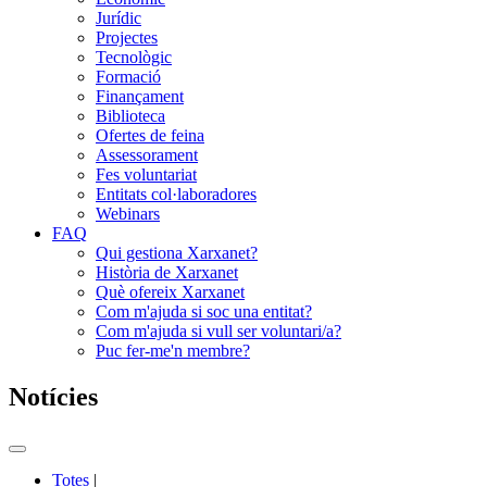
Jurídic
Projectes
Tecnològic
Formació
Finançament
Biblioteca
Ofertes de feina
Assessorament
Fes voluntariat
Entitats col·laboradores
Webinars
FAQ
Qui gestiona Xarxanet?
Història de Xarxanet
Què ofereix Xarxanet
Com m'ajuda si soc una entitat?
Com m'ajuda si vull ser voluntari/a?
Puc fer-me'n membre?
Notícies
Commutador
del
Totes
|