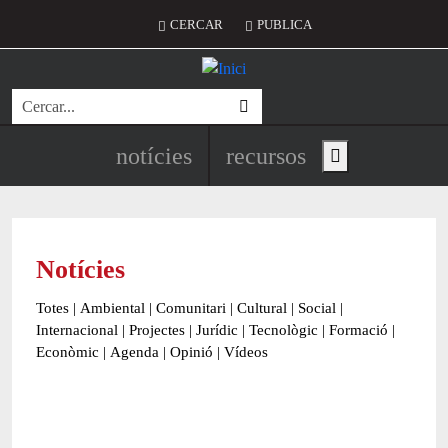
Vés al contingut
Menú del compte d'usuari
CERCAR
PUBLICA
Cerca
Navegació principal de l'encapç
notícies
recursos
Show main menu
Notícies
Totes
|
Ambiental
|
Comunitari
|
Cultural
|
Social
|
Internacional
|
Projectes
|
Jurídic
|
Tecnològic
|
Formació
|
Econòmic
|
Agenda
|
Opinió
|
Vídeos