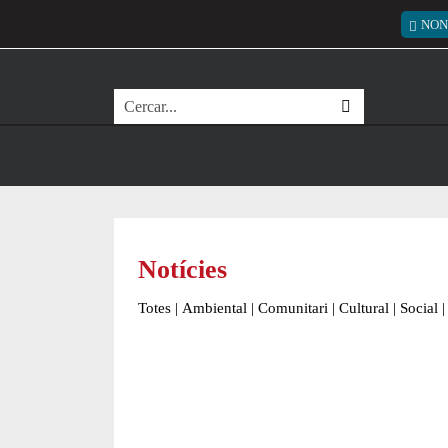
Vés al contingut
Menú
NON
Cerca
Notícies
Totes
|
Ambiental
|
Comunitari
|
Cultural
|
Social
|