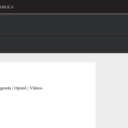
UBLICA
alament
genda
|
Opinió
|
Vídeos