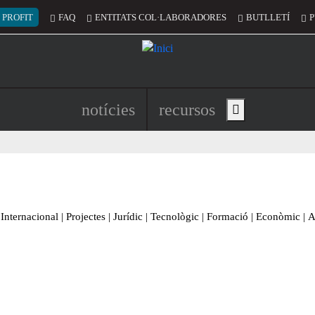
 del compte d'usuari
 PROFIT
FAQ
ENTITATS COL·LABORADORES
BUTLLETÍ
P
Navegació principal de l'encapç
notícies
recursos
Show main menu
Internacional
|
Projectes
|
Jurídic
|
Tecnològic
|
Formació
|
Econòmic
|
A