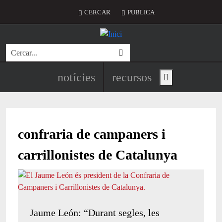
Vés al contingut
Menú del compte d'usuari
CERCAR
PUBLICA
Cerca
Navegació principal de l'encapç
notícies
recursos
Show main menu
confraria de campaners i
carrillonistes de Catalunya
Jaume León: “Durant segles, les