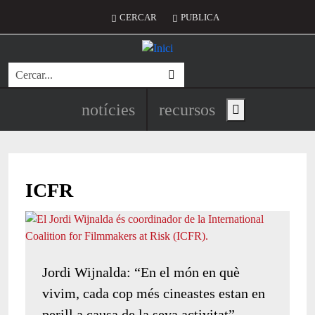
Vés al contingut
Menú del compte d'usuari
CERCAR
PUBLICA
Cerca
Navegació principal de l'encapç
notícies
recursos
Show main menu
ICFR
Jordi Wijnalda: “En el món en què
vivim, cada cop més cineastes estan en
perill a causa de la seva activitat”