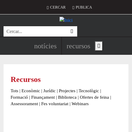
Vés al contingut
Menú del compte d'usuari
CERCAR
PUBLICA
Cerca
Navegació principal de l'encapç
notícies
recursos
Show main menu
Recursos
Tots
|
Econòmic
|
Jurídic
|
Projectes
|
Tecnològic
|
Formació
|
Finançament
|
Biblioteca
|
Ofertes de feina
|
Assessorament
|
Fes voluntariat
|
Webinars