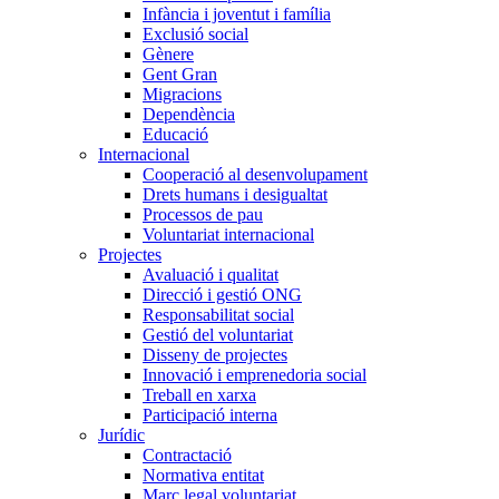
Infància i joventut i família
Exclusió social
Gènere
Gent Gran
Migracions
Dependència
Educació
Internacional
Cooperació al desenvolupament
Drets humans i desigualtat
Processos de pau
Voluntariat internacional
Projectes
Avaluació i qualitat
Direcció i gestió ONG
Responsabilitat social
Gestió del voluntariat
Disseny de projectes
Innovació i emprenedoria social
Treball en xarxa
Participació interna
Jurídic
Contractació
Normativa entitat
Marc legal voluntariat