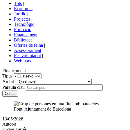
del
Tots
|
menú
Econòmic
|
de
Jurídic
|
portals
Projectes
|
Tecnològic
|
Formació
|
Finançament
|
Biblioteca
|
Ofertes de feina
|
Assessorament
|
Fes voluntariat
|
Webinars
Finançament
Tipus
Àmbit
Paraula clau
Font: Ajuntament de Barcelona
Article
13/05/2026
publicat
Autor/a
el:
F Pere Tarrés