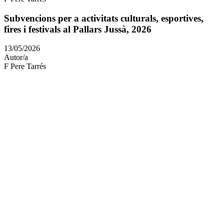
Subvencions per a activitats culturals, esportives,
fires i festivals al Pallars Jussà, 2026
Article
13/05/2026
publicat
Autor/a
el:
F Pere Tarrés