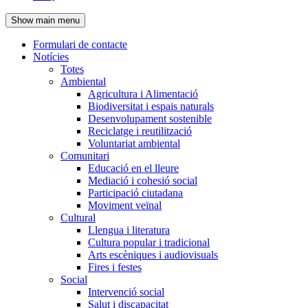
de
Show main menu
l'encapçalament
Formulari de contacte
Notícies
Navegació
Totes
principal
Ambiental
Agricultura i Alimentació
Biodiversitat i espais naturals
Desenvolupament sostenible
Reciclatge i reutilització
Voluntariat ambiental
Comunitari
Educació en el lleure
Mediació i cohesió social
Participació ciutadana
Moviment veïnal
Cultural
Llengua i literatura
Cultura popular i tradicional
Arts escèniques i audiovisuals
Fires i festes
Social
Intervenció social
Salut i discapacitat