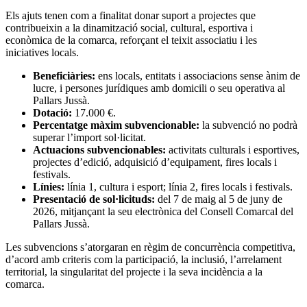
Els ajuts tenen com a finalitat donar suport a projectes que
contribueixin a la dinamització social, cultural, esportiva i
econòmica de la comarca, reforçant el teixit associatiu i les
iniciatives locals.
Beneficiàries:
ens locals, entitats i associacions sense ànim de
lucre, i persones jurídiques amb domicili o seu operativa al
Pallars Jussà.
Dotació:
17.000 €.
Percentatge màxim subvencionable:
la subvenció no podrà
superar l’import sol·licitat.
Actuacions subvencionables:
activitats culturals i esportives,
projectes d’edició, adquisició d’equipament, fires locals i
festivals.
Línies:
línia 1, cultura i esport; línia 2, fires locals i festivals.
Presentació de sol·licituds:
del 7 de maig al 5 de juny de
2026, mitjançant la seu electrònica del Consell Comarcal del
Pallars Jussà.
Les subvencions s’atorgaran en règim de concurrència competitiva,
d’acord amb criteris com la participació, la inclusió, l’arrelament
territorial, la singularitat del projecte i la seva incidència a la
comarca.