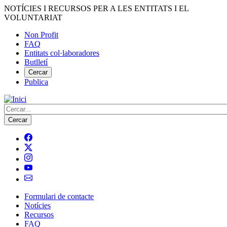
Vés
NOTÍCIES I RECURSOS PER A LES ENTITATS I EL
al
VOLUNTARIAT
contingut
Non Profit
FAQ
Menú
Entitats col·laboradores
del
Butlletí
compte
Cercar
Publica
d'usuari
Cerca
Formulari de contacte
Notícies
Navegació
Recursos
principal
FAQ