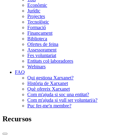
Econòmic
Jurídic
Projectes
Tecnològic
Formació
Finançament
Biblioteca
Ofertes de feina
Assessorament
Fes voluntariat
Entitats col·laboradores
Webinars
FAQ
Qui gestiona Xarxanet?
Història de Xarxanet
Què ofereix Xarxanet
Com m'ajuda si soc una entitat?
Com m'ajuda si vull ser voluntari/a?
Puc fer-me'n membre?
Recursos
Commutador