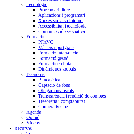
Tecnològic
Programari lliure
Aplicacions i programari
Xarxes socials i Internet
Accessibilitat i tecnologia
Comunicació associativa
Formació
PFAVC
Màsters i postgraus
Formació intervenció
Formació gestió
Formació en línia
Dinàmiques grupals
Econòmic
Banca ètica
Captació de fons
Obligacions fiscals
Transparència i rendició de comptes
Tresoreria i comptabilitat
Cooperativisme
Agenda
Opinió
Vídeos
Recursos
Tots