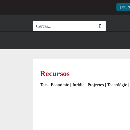
Vés al contingut
Menú
NON
Cerca
Recursos
Tots
|
Econòmic
|
Jurídic
|
Projectes
|
Tecnològic
|