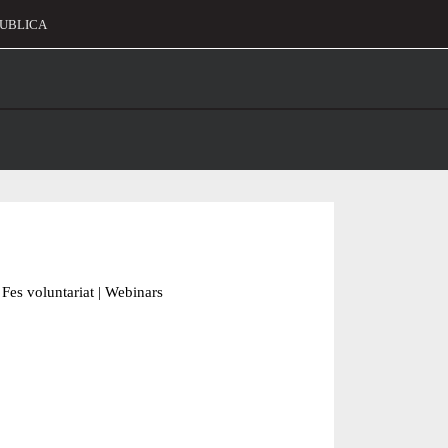
UBLICA
alament
Fes voluntariat
|
Webinars