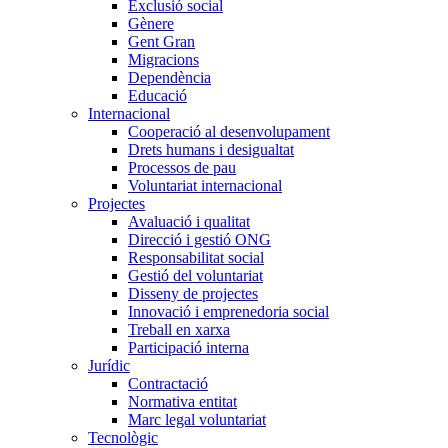
Exclusió social
Gènere
Gent Gran
Migracions
Dependència
Educació
Internacional
Cooperació al desenvolupament
Drets humans i desigualtat
Processos de pau
Voluntariat internacional
Projectes
Avaluació i qualitat
Direcció i gestió ONG
Responsabilitat social
Gestió del voluntariat
Disseny de projectes
Innovació i emprenedoria social
Treball en xarxa
Participació interna
Jurídic
Contractació
Normativa entitat
Marc legal voluntariat
Tecnològic