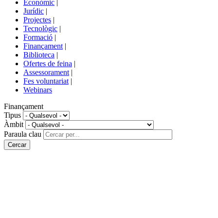
Econòmic
|
de
Jurídic
|
portals
Projectes
|
Tecnològic
|
Formació
|
Finançament
|
Biblioteca
|
Ofertes de feina
|
Assessorament
|
Fes voluntariat
|
Webinars
Finançament
Tipus
Àmbit
Paraula clau