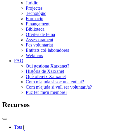
Jurídic
Projectes
Tecnològic
Formació
Finançament
Biblioteca
Ofertes de feina
Assessorament
Fes voluntariat
Entitats col·laboradores
Webinars
FAQ
Qui gestiona Xarxanet?
Història de Xarxanet
Què ofereix Xarxanet
Com m'ajuda si soc una entitat?
Com m'ajuda si vull ser voluntari/a?
Puc fer-me'n membre?
Recursos
Commutador
del
Tots
|
menú