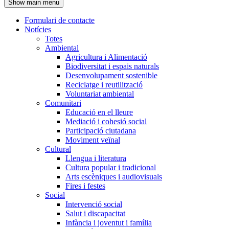
Show main menu
l'encapçalament
Formulari de contacte
Notícies
Navegació
Totes
principal
Ambiental
Agricultura i Alimentació
Biodiversitat i espais naturals
Desenvolupament sostenible
Reciclatge i reutilització
Voluntariat ambiental
Comunitari
Educació en el lleure
Mediació i cohesió social
Participació ciutadana
Moviment veïnal
Cultural
Llengua i literatura
Cultura popular i tradicional
Arts escèniques i audiovisuals
Fires i festes
Social
Intervenció social
Salut i discapacitat
Infància i joventut i família