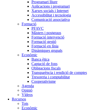
Programari lliure
Aplicacions i programari
Xarxes socials i Internet
Accessibilitat i tecnologia
Comunicació associativa
Formació
PFAVC
Màsters i postgraus
Formació intervenció
Formació gestió
Formació en línia
Dinàmiques grupals
Econòmic
Banca ètica
Captació de fons
Obligacions fiscals
Transparència i rendició de comptes
Tresoreria i comptabilitat
Cooperativisme
Agenda
Opinió
Vídeos
Recursos
Tots
Econòmic