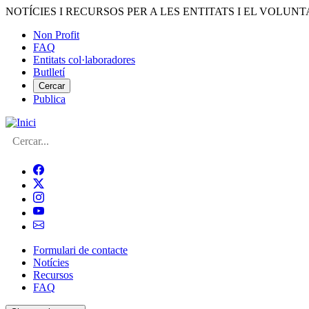
Vés
NOTÍCIES I RECURSOS PER A LES ENTITATS I EL VOLUNT
al
Non Profit
contingut
FAQ
Menú
Entitats col·laboradores
del
Butlletí
compte
Cercar
Publica
d'usuari
Cerca
Formulari de contacte
Notícies
Navegació
Recursos
principal
FAQ
de