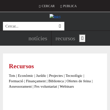
Vés al contingut
Menú del compte d'usuari
CERCAR
PUBLICA
Cerca
Navegació principal de l'encapç
notícies
recursos
Show main menu
Recursos
Tots
|
Econòmic
|
Jurídic
|
Projectes
|
Tecnològic
|
Formació
|
Finançament
|
Biblioteca
|
Ofertes de feina
|
Assessorament
|
Fes voluntariat
|
Webinars