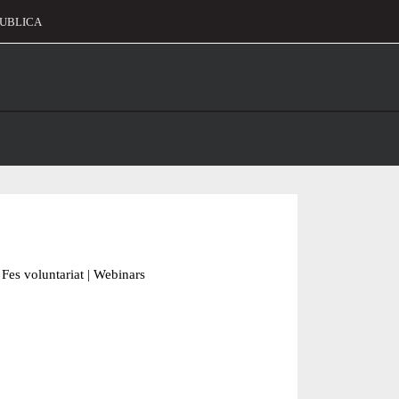
UBLICA
alament
Fes voluntariat
|
Webinars