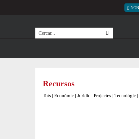
Vés al contingut
Menú
NON
Cerca
Recursos
Tots
|
Econòmic
|
Jurídic
|
Projectes
|
Tecnològic
|