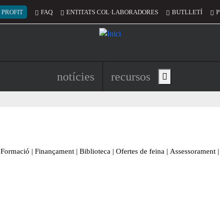
 del compte d'usuari
 PROFIT
FAQ
ENTITATS COL·LABORADORES
BUTLLETÍ
P
Navegació principal de l'encapç
notícies
recursos
Show main menu
Formació
|
Finançament
|
Biblioteca
|
Ofertes de feina
|
Assessorament
|