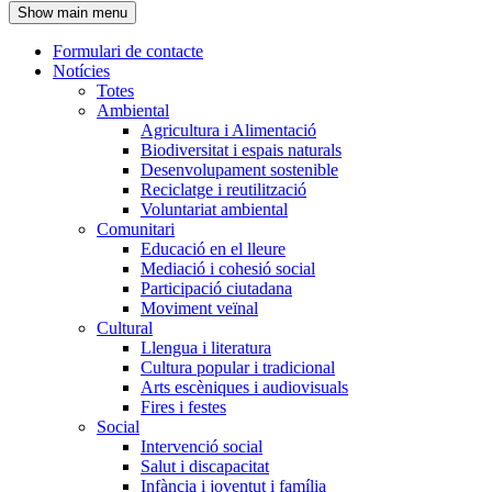
Show main menu
l'encapçalament
Formulari de contacte
Notícies
Navegació
Totes
principal
Ambiental
Agricultura i Alimentació
Biodiversitat i espais naturals
Desenvolupament sostenible
Reciclatge i reutilització
Voluntariat ambiental
Comunitari
Educació en el lleure
Mediació i cohesió social
Participació ciutadana
Moviment veïnal
Cultural
Llengua i literatura
Cultura popular i tradicional
Arts escèniques i audiovisuals
Fires i festes
Social
Intervenció social
Salut i discapacitat
Infància i joventut i família