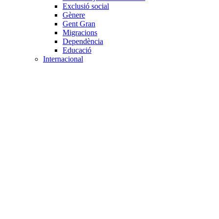
Exclusió social
Gènere
Gent Gran
Migracions
Dependència
Educació
Internacional
Cooperació al desenvolupament
Drets humans i desigualtat
Processos de pau
Voluntariat internacional
Projectes
Avaluació i qualitat
Direcció i gestió ONG
Responsabilitat social
Gestió del voluntariat
Disseny de projectes
Innovació i emprenedoria social
Treball en xarxa
Participació interna
Jurídic
Contractació
Normativa entitat
Marc legal voluntariat
Tecnològic