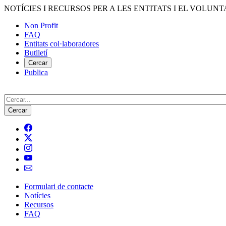
Vés
NOTÍCIES I RECURSOS PER A LES ENTITATS I EL VOLUNT
al
Non Profit
contingut
FAQ
Menú
Entitats col·laboradores
del
Butlletí
compte
Cercar
Publica
d'usuari
Cerca
Formulari de contacte
Notícies
Navegació
Recursos
principal
FAQ
de