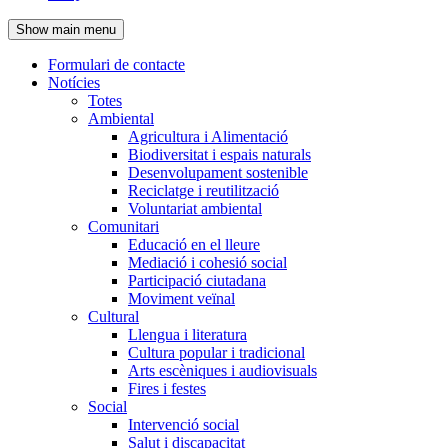
de
Show main menu
l'encapçalament
Formulari de contacte
Notícies
Navegació
Totes
principal
Ambiental
Agricultura i Alimentació
Biodiversitat i espais naturals
Desenvolupament sostenible
Reciclatge i reutilització
Voluntariat ambiental
Comunitari
Educació en el lleure
Mediació i cohesió social
Participació ciutadana
Moviment veïnal
Cultural
Llengua i literatura
Cultura popular i tradicional
Arts escèniques i audiovisuals
Fires i festes
Social
Intervenció social
Salut i discapacitat