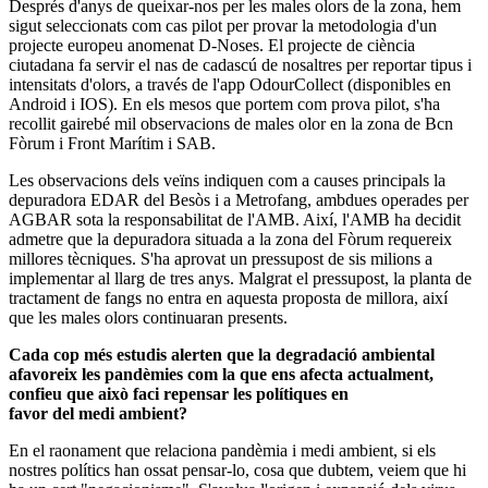
Després d'anys de queixar-nos per les males olors de la zona, hem
sigut seleccionats com cas pilot per provar la metodologia d'un
projecte europeu anomenat D-Noses. El projecte de ciència
ciutadana fa servir el nas de cadascú de nosaltres per reportar tipus i
intensitats d'olors, a través de l'app OdourCollect (disponibles en
Android i IOS). En els mesos que portem com prova pilot, s'ha
recollit gairebé mil observacions de males olor en la zona de Bcn
Fòrum i Front Marítim i SAB.
Les observacions dels veïns indiquen com a causes principals la
depuradora EDAR del Besòs i a Metrofang, ambdues operades per
AGBAR sota la responsabilitat de l'AMB. Així, l'AMB ha decidit
admetre que la depuradora situada a la zona del Fòrum requereix
millores tècniques. S'ha aprovat un pressupost de sis milions a
implementar al llarg de tres anys. Malgrat el pressupost, la planta de
tractament de fangs no entra en aquesta proposta de millora, així
que les males olors continuaran presents.
Cada cop més estudis alerten que la degradació ambiental
afavoreix les pandèmies com la que ens afecta actualment,
confieu que això faci repensar les polítiques en
favor del medi ambient?
En el raonament que relaciona pandèmia i medi ambient, si els
nostres polítics han ossat pensar-lo, cosa que dubtem, veiem que hi