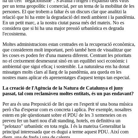
ha un cert "negacionisme". S'avalua l'origen i expansió dels virus
per un tema geopolític i comercial, per un tema de la mobilitat de les
persones. El que trobem a faltar és un discurs clar que analitzi la
relació que hi ha entre la degradació del medi ambient i la pandèmia.
En un petit marc, a la nostra ciutat passa més del mateix. No es
considera que si hi ha una major pressió urbanística es degrada
l'ecosistema.
Moltes administracions estan centrades en la recuperació econòmica,
que considerem molt important, però també hem de visualitzar que
les coses es poden fer d'una manera diferent. Centrant les prioritats
no el creixement desmesurat sinó en un equilibri soci econòmic i
ambiental que sigui eficaç i sostenible. La naturalesa ens ha donat
missatges molts clars al llarg de la pandèmia, ara queda en les
nostres mans aplicar els aprenentatges d'aquest temps tan especial.
La creació de l'Agència de la Natura de Catalunya el juny
passat, tal com reclamàveu moltes entitats, és un pas endavant?
Per ara és una Preposició de llei que en l'esperit té una bona música
però s'ha d'esperar com es concreta i aplica. Per exemple, nosaltres
estem en ple qüestionant sobre el PDU de les 3 xemeneies on es
preveu fer un barri nou d'alt standing, hotels, en definitiva un
"pelotazo" urbanístic en tota regla. I és la mateixa Generalitat la
principal interessada que es dugui a terme aquest PDU. Així com
diem, una de freda i una de calenta.