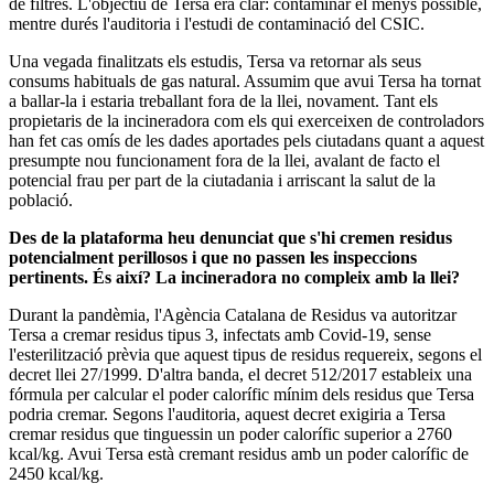
de filtres. L'objectiu de Tersa era clar: contaminar el menys possible,
mentre durés l'auditoria i l'estudi de contaminació del CSIC.
Una vegada finalitzats els estudis, Tersa va retornar als seus
consums habituals de gas natural. Assumim que avui Tersa ha tornat
a ballar-la i estaria treballant fora de la llei, novament. Tant els
propietaris de la incineradora com els qui exerceixen de controladors
han fet cas omís de les dades aportades pels ciutadans quant a aquest
presumpte nou funcionament fora de la llei, avalant de facto el
potencial frau per part de la ciutadania i arriscant la salut de la
població.
Des de la plataforma heu denunciat que s'hi cremen residus
potencialment perillosos i que no passen les inspeccions
pertinents. És així? La incineradora no compleix amb la llei?
Durant la pandèmia, l'Agència Catalana de Residus va autoritzar
Tersa a cremar residus tipus 3, infectats amb Covid-19, sense
l'esterilització prèvia que aquest tipus de residus requereix, segons el
decret llei 27/1999. D'altra banda, el decret 512/2017 estableix una
fórmula per calcular el poder calorífic mínim dels residus que Tersa
podria cremar. Segons l'auditoria, aquest decret exigiria a Tersa
cremar residus que tinguessin un poder calorífic superior a 2760
kcal/kg. Avui Tersa està cremant residus amb un poder calorífic de
2450 kcal/kg.