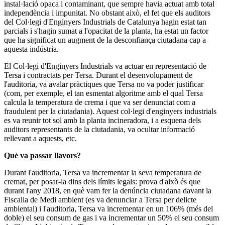
instal·lació opaca i contaminant, que sempre havia actuat amb total
independència i impunitat. No obstant això, el fet que els auditors
del Col·legi d'Enginyers Industrials de Catalunya hagin estat tan
parcials i s'hagin sumat a l'opacitat de la planta, ha estat un factor
que ha significat un augment de la desconfiança ciutadana cap a
aquesta indústria.
El Col·legi d'Enginyers Industrials va actuar en representació de
Tersa i contractats per Tersa. Durant el desenvolupament de
l'auditoria, va avalar pràctiques que Tersa no va poder justificar
(com, per exemple, el tan esmentat algoritme amb el qual Tersa
calcula la temperatura de crema i que va ser denunciat com a
fraudulent per la ciutadania). Aquest col·legi d'enginyers industrials
es va reunir tot sol amb la planta incineradora, i a esquena dels
auditors representants de la ciutadania, va ocultar informació
rellevant a aquests, etc.
Què va passar llavors?
Durant l'auditoria, Tersa va incrementar la seva temperatura de
cremat, per posar-la dins dels límits legals: prova d'això és que
durant l'any 2018, en què vam fer la denúncia ciutadana davant la
Fiscalia de Medi ambient (es va denunciar a Tersa per delicte
ambiental) i l'auditoria, Tersa va incrementar en un 106% (més del
doble) el seu consum de gas i va incrementar un 50% el seu consum