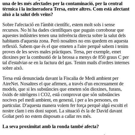
una de les més afectades per la contaminació, per la central
tèrmica i la incineradora Tersa, entre altres. Com està afectant
això a la salut dels veïns?
Sobre l'afectació en l'àmbit científic, estem molt sols i sense
recursos. No hi ha dades científiques que puguin corroborar que
aquestes indústries tenen una inferència directa sobre la salut dels
habitants d'aquesta zona. Però nosaltres no ens quedem en aquesta
reflexió. Sabem que és el que emeten a l'aire perquè sabem i tenim
proves de les seves males pràctiques. Tersa, per exemple, emet
dioxines per la combustió de la brossa a menys de 850 graus C per
tal d'estalviar-se en la factura del gas. Tenim mails d'ordres internes
sobre això.
Tersa està denunciada davant la Fiscalia de Medi ambient per
AireNet. Nosaltres el que afirmen, a través d'un encreuament de
models, que si les substàncies que emeten són dioxines, furans,
òxids de nitrògens i CO2, està comprovat que són substàncies
nocives pel medi ambient, en general, i per a les persones, en
particular. D'aquesta manera volem fer força perquè algú escolti el
nostre clam i ens doni suport. La situació és la de David davant
Goliat però no estem disposats a callar res més.
La seva proximitat amb la ronda també afecta?