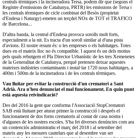
centrals tèrmiques i la incineradora Tersa, podem dir que (segons el
Registre d'emissions de Catalunya, PRTR) les emissions de Tersa i
les centrals tèrmiques de cicle combinat del Besòs (propietat
d'Endesa i Naturgy) emeten un terçdel NOx de TOT el TRAFICO
de Barcelona...
D'altra banda, la central d'Endesa provoca sorolls molt forts,
especialment a la nit. Es tracta d'un soroll similar al d'una pista
d'avions. El nostre resum és: o les empreses o els habitatges. Totes
dues en el mateix lloc no és compatible. I aquest és un dels motius
pels quals rebutgem el Pla Director Urbanístic de les tres Xemeneies
de la Generalitat de Catalunya, perquè pretenen deixar aquestes
mateixes indústries contaminants i instal·lar 1720 nous habitatges, a
400m i 500m de la incineradora i de les centrals tèrmiques.
Vau lluitar per evitar la construcció d'un crematori a Sant
Adrià. Ara n'heu denunciat el mal funcionament. En quin punt
està aquesta reivindicació?
Des del 2016 la gent que conforma l'Associació StopCrematori
SAB està lluitant per aturar primer la construcció i després el
funcionament de dos forns crematoris al costat de casa nostra i
d'algunes de les nostres escoles. S'ha fet diverses denúncies com ara
un contenciós administratiu el març del 2018 i al setembre del
mateix any les mesures cautelars que al desembre van ser