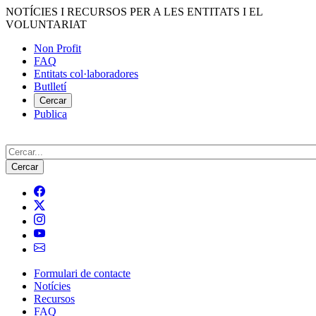
Vés
NOTÍCIES I RECURSOS PER A LES ENTITATS I EL
al
VOLUNTARIAT
contingut
Non Profit
FAQ
Menú
Entitats col·laboradores
del
Butlletí
compte
Cercar
Publica
d'usuari
Cerca
Formulari de contacte
Notícies
Navegació
Recursos
principal
FAQ