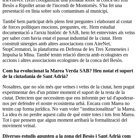
Besòs a Ripollet arran de l'incendi de Montornès. S'ha fet una
presentació en línia sobre sols contaminats al municipi.
També hem participat dels plens fent preguntes i elaborant al costat
de forces polítiques mocions, preguntes, etc. Hem estudiat
documentació a l'arxiu històric de SAB, hem fet entrevistes als veïns
per saber com havia estat el passat industrial de la ciutat. Hem
construït sinergies amb altres associacions com AireNet,
StopCrematori, la plataforma en Defensa de les Tres Xemeneies i
Impulsa la Mina. També tenim relació directa amb ecologistes en
accions i altres associacions ecologistes de la conca del Besòs.
Com ha evolucionat la Marea Verda SAB? Heu notat el suport
de la ciutadania de Sant Adrià?
Nosaltres, que no són més que veïnes i veïns de la ciutat, hem pogut
experimentar des d'un primer moment el suport de la resta de la
ciutat. Detectem que necessitem que ens informin per tal d'apoderar-
nos per defendre el nostre ecosistema urbà. Encara com Marea no
tenim cap forma jurídica. No vam voler "institucionalitzar" la Marea.
La idea és no perdre aquest caliu de què entre totes i tots fem Marea.
Tot i que pensem que algun moment arribarà la formalització del
moviment veïnal.
Diversos estudis apunten a la zona del Besòs i Sant Adrià com