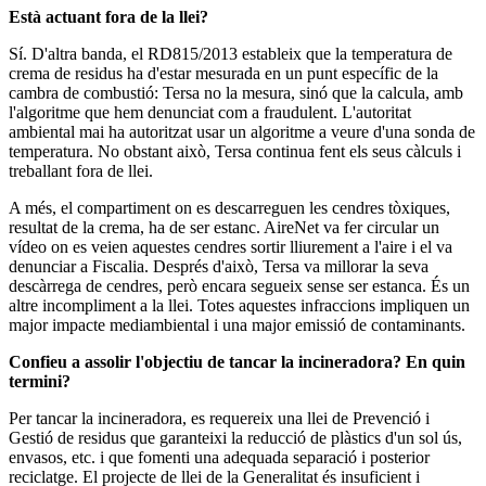
Està actuant fora de la llei?
Sí. D'altra banda, el RD815/2013 estableix que la temperatura de
crema de residus ha d'estar mesurada en un punt específic de la
cambra de combustió: Tersa no la mesura, sinó que la calcula, amb
l'algoritme que hem denunciat com a fraudulent. L'autoritat
ambiental mai ha autoritzat usar un algoritme a veure d'una sonda de
temperatura. No obstant això, Tersa continua fent els seus càlculs i
treballant fora de llei.
A més, el compartiment on es descarreguen les cendres tòxiques,
resultat de la crema, ha de ser estanc. AireNet va fer circular un
vídeo on es veien aquestes cendres sortir lliurement a l'aire i el va
denunciar a Fiscalia. Després d'això, Tersa va millorar la seva
descàrrega de cendres, però encara segueix sense ser estanca. És un
altre incompliment a la llei. Totes aquestes infraccions impliquen un
major impacte mediambiental i una major emissió de contaminants.
Confieu a assolir l'objectiu de tancar la incineradora? En quin
termini?
Per tancar la incineradora, es requereix una llei de Prevenció i
Gestió de residus que garanteixi la reducció de plàstics d'un sol ús,
envasos, etc. i que fomenti una adequada separació i posterior
reciclatge. El projecte de llei de la Generalitat és insuficient i