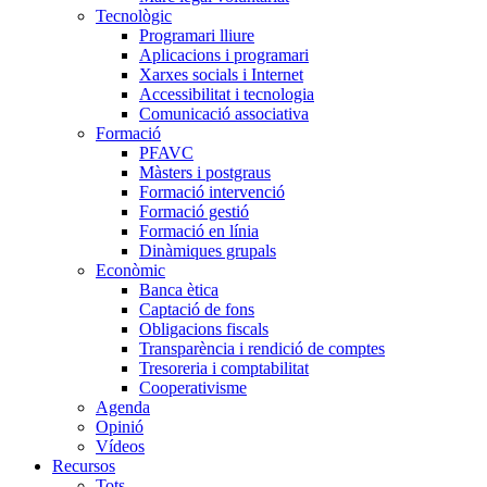
Tecnològic
Programari lliure
Aplicacions i programari
Xarxes socials i Internet
Accessibilitat i tecnologia
Comunicació associativa
Formació
PFAVC
Màsters i postgraus
Formació intervenció
Formació gestió
Formació en línia
Dinàmiques grupals
Econòmic
Banca ètica
Captació de fons
Obligacions fiscals
Transparència i rendició de comptes
Tresoreria i comptabilitat
Cooperativisme
Agenda
Opinió
Vídeos
Recursos
Tots