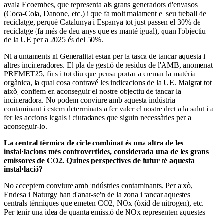
avala Ecoembes, que representa als grans generadors d'envasos
(Coca-Cola, Danone, etc.) i que fa molt malament el seu treball de
reciclatge, perquè Catalunya i Espanya tot just passen el 30% de
reciclatge (fa més de deu anys que es manté igual), quan l'objectiu
de la UE per a 2025 és del 50%.
Ni ajuntaments ni Generalitat estan per la tasca de tancar aquesta i
altres incineradores. El pla de gestió de residus de l'AMB, anomenat
PREMET25, fins i tot diu que pensa portar a cremar la matèria
orgànica, la qual cosa contravé les indicacions de la UE. Malgrat tot
això, confiem en aconseguir el nostre objectiu de tancar la
incineradora. No podem conviure amb aquesta indústria
contaminant i estem determinats a fer valer el nostre dret a la salut i a
fer les accions legals i ciutadanes que siguin necessàries per a
aconseguir-lo.
La central tèrmica de cicle combinat és una altra de les
instal·lacions més controvertides, considerada una de les grans
emissores de CO2. Quines perspectives de futur té aquesta
instal·lació?
No acceptem conviure amb indústries contaminants. Per això,
Endesa i Naturgy han d'anar-se'n de la zona i tancar aquestes
centrals tèrmiques que emeten CO2, NOx (òxid de nitrogen), etc.
Per tenir una idea de quanta emissió de NOx representen aquestes