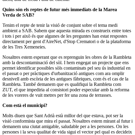
Quins són els reptes de futur més immediats de la Marea
Verda de SAB?
Tenim el repte de tenir la visió de conjunt sobre el tema medi
ambient a SAB. Sabem que aquesta mirada es construeix entre totes
i tots i per això és que algunes de les preguntes han estat respostes
directament per gent d'AireNet, d'Stop Crematori o de la plataforma
de les Tres Xemeneies.
Nosaltres estem esperant que es reprenguin les obres de la Rambleta
amb la descontaminació del sòl. I hem engegat un projecte que ens
permet identificar possibles sòls contaminats pel seu ús industrial en
el passat o per pràctiques d'urbanització antigues com ara omplir
desnivell amb escòria de les antigues fàbriques, com és el cas de la
Rambleta. També demanem que es qualifiqui la Rambleta com
ZUT, el que impediria al consistori poder especular amb la reforma
de les voreres de vuit metres per fer una zona de terrasses.
Com està el municipi?
Molts diuen que Sant Adrià està millor del que estava, pot ser la
visió conformista que mira el passat. Nosaltres estem mirant al futur i
demanem una ciutat amigable, saludable per a les persones. On les
persones i la seva qualitat de vida sigui el vector pel qual es decideix