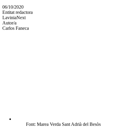
en
06/10/2020
altres
Entitat redactora
xarxes
LaviniaNext
socials
Autor/a
Carlos Faneca
Font: Marea Verda Sant Adrià del Besòs