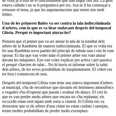
de vista ja li està bé el funcionament que han tingut fins ara. La gent
estava callada i no se li preguntava per res. Ara se li ha començat a
remoure el tema, ja que les argumentacions que tenen són molt
febles.
Una de les primeres lluites va ser contra la tala indiscriminada
d'arbres, com la que es va tirar endavant després del temporal
Glòria. Perquè és important aturar-les?
Pensem que el primer pas va ser aturar la tala de la totalitat dels
arbres de la Rambleta de manera indiscriminada. El que es volia era
fer una Rambleta nova partint del principi de tabula rasa i ens hi vam
oposar. El dia que van voler talar el primer arbre ens vam aturar
davant les màquines. Ens van voler explicar per activa i per passiva
el perquè s'havien de talar... No hi havia ni informe sobre la salut
dels arbres, de les seves possibilitats de trasplantament. El criteri era
tot fora i comencem de nou.
Després del temporal Glòria vam tenir una minva important d'arbres
al municipi, s'ha de reconèixer que davants els fenòmens atmosfèrics
a vegades s'ha d'esperar que passin i avaluar els danys. El cert és
que es van perdre molts arbres que encara no s'ha replantat, els
escocells estan sent tapats amb sorra o ciment. El Glòria ens va
demostrar que si els arbres d'una ciutat no estan cuidats i sanejats,
tenim moltes probabilitats de perdre molts exemplars.