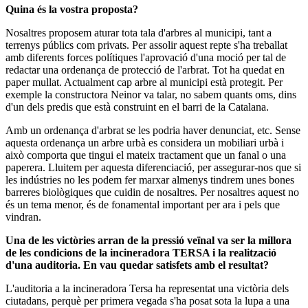
Quina és la vostra proposta?
Nosaltres proposem aturar tota tala d'arbres al municipi, tant a
terrenys públics com privats. Per assolir aquest repte s'ha treballat
amb diferents forces polítiques l'aprovació d'una moció per tal de
redactar una ordenança de protecció de l'arbrat. Tot ha quedat en
paper mullat. Actualment cap arbre al municipi està protegit. Per
exemple la constructora Neinor va talar, no sabem quants oms, dins
d'un dels predis que està construint en el barri de la Catalana.
Amb un ordenança d'arbrat se les podria haver denunciat, etc. Sense
aquesta ordenança un arbre urbà es considera un mobiliari urbà i
això comporta que tingui el mateix tractament que un fanal o una
paperera. Lluitem per aquesta diferenciació, per assegurar-nos que si
les indústries no les podem fer marxar almenys tindrem unes bones
barreres biològiques que cuidin de nosaltres. Per nosaltres aquest no
és un tema menor, és de fonamental important per ara i pels que
vindran.
Una de les victòries arran de la pressió veïnal va ser la millora
de les condicions de la incineradora TERSA i la realització
d'una auditoria. En vau quedar satisfets amb el resultat?
L'auditoria a la incineradora Tersa ha representat una victòria dels
ciutadans, perquè per primera vegada s'ha posat sota la lupa a una