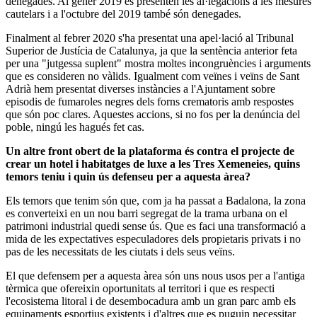
denegades. Al gener 2019 es presenten les al·legacions a les mesures
cautelars i a l'octubre del 2019 també són denegades.
Finalment al febrer 2020 s'ha presentat una apel·lació al Tribunal
Superior de Justícia de Catalunya, ja que la sentència anterior feta
per una "jutgessa suplent" mostra moltes incongruències i arguments
que es consideren no vàlids. Igualment com veïnes i veïns de Sant
Adrià hem presentat diverses instàncies a l'Ajuntament sobre
episodis de fumaroles negres dels forns crematoris amb respostes
que són poc clares. Aquestes accions, si no fos per la denúncia del
poble, ningú les hagués fet cas.
Un altre front obert de la plataforma és contra el projecte de
crear un hotel i habitatges de luxe a les Tres Xemeneies, quins
temors teniu i quin ús defenseu per a aquesta àrea?
Els temors que tenim són que, com ja ha passat a Badalona, la zona
es converteixi en un nou barri segregat de la trama urbana on el
patrimoni industrial quedi sense ús. Que es faci una transformació a
mida de les expectatives especuladores dels propietaris privats i no
pas de les necessitats de les ciutats i dels seus veïns.
El que defensem per a aquesta àrea són uns nous usos per a l'antiga
tèrmica que ofereixin oportunitats al territori i que es respecti
l'ecosistema litoral i de desembocadura amb un gran parc amb els
equipaments esportius existents i d'altres que es puguin necessitar