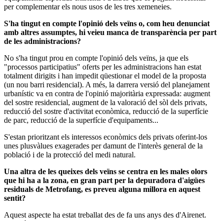
per complementar els nous usos de les tres xemeneies.
S'ha tingut en compte l'opinió dels veïns o, com heu denunciat
amb altres assumptes, hi veieu manca de transparència per part
de les administracions?
No s'ha tingut prou en compte l'opinió dels veïns, ja que els
"processos participatius" oferts per les administracions han estat
totalment dirigits i han impedit qüestionar el model de la proposta
(un nou barri residencial). A més, la darrera versió del planejament
urbanístic va en contra de l'opinió majoritària expressada: augment
del sostre residencial, augment de la valoració del sòl dels privats,
reducció del sostre d'activitat econòmica, reducció de la superfície
de parc, reducció de la superfície d'equipaments...
S'estan prioritzant els interessos econòmics dels privats oferint-los
unes plusvàlues exagerades per damunt de l'interès general de la
població i de la protecció del medi natural.
Una altra de les queixes dels veïns se centra en les males olors
que hi ha a la zona, en gran part per la depuradora d'aigües
residuals de Metrofang, es preveu alguna millora en aquest
sentit?
Aquest aspecte ha estat treballat des de fa uns anys des d'Airenet.