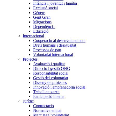
Infància i joventut i família
Exclusió social
Gènere
Gent Gran
Migracions
Dependència
Educació
Internacional
Cooperació al desenvolupament
Drets humans i desigualtat
Processos de pau
Voluntariat internacional
Projectes
Avaluació i qualitat
Direcció i gestió ONG
Responsabilitat social
Gestió del voluntariat
Disseny de projectes
Innovació i emprenedoria social
Treball en xarxa
Participació interna
Jurídic
Contractació
Normativa entitat
Marc legal voluntariat