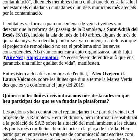
contaminació", diuen els membres d'una entitat que defensa la salut i
benestar dels ciutadans i ciutadanes d'un dels municipis més afectats
per la contaminació.
L'entitat es va formar quan un centenar de veïns i veïnes van
detectar que la reforma del passeig de la Rambleta, a
Sant Adrià del
Besòs
(SAB), incloïa la tala de més de 140 arbres, alguns de més de
quaranta anys. Van decidir plantar-se i van començar a defensar que
el projecte de remodelació no era el problema sinó les seves
conseqüències. Així van començar a auto organitzar-se, amb l'ajut
d'
AireNet
i
StopCrematori
. "Necessitàvem defendre allò que ens
garanteix una millor qualitat de vida", manifesten.
Entrevistem a dos dels membres de l'entitat, l'
Alex Ovejero
i la
Laura Valcarce
, sobre les lluites que duu a terme la Marea Verda
des que es va conformar el juny del 2019.
Quines són les lluites i reivindicacions més destacades en què
heu participat des que es va fundar la plataforma?
Les accions s'han centrat en el replantejament de part del veïnat del
projecte de la Rambleta. Hem fet difusió, hem informat i sensibilitzat
a la població de SAB sobre la situació del medi ambient a les ciutats,
els punts més conflictius, hem fet actes a la plaça de la Vila. Hem
participat en entrevistes a mitjans de comunicació tant escrites com
televisives. Hem coorganitzat una jornada sobre la conca del Riu