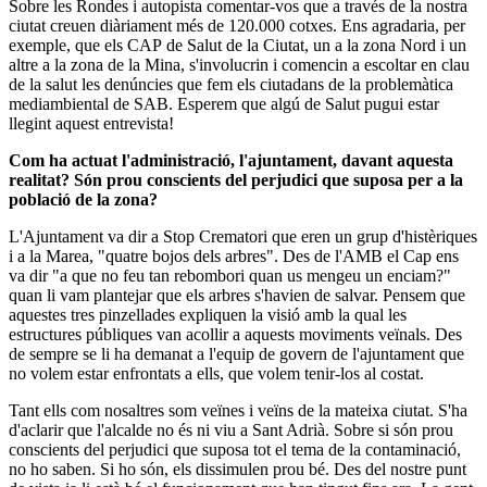
Sobre les Rondes i autopista comentar-vos que a través de la nostra
ciutat creuen diàriament més de 120.000 cotxes. Ens agradaria, per
exemple, que els CAP de Salut de la Ciutat, un a la zona Nord i un
altre a la zona de la Mina, s'involucrin i comencin a escoltar en clau
de la salut les denúncies que fem els ciutadans de la problemàtica
mediambiental de SAB. Esperem que algú de Salut pugui estar
llegint aquest entrevista!
Com ha actuat l'administració, l'ajuntament, davant aquesta
realitat? Són prou conscients del perjudici que suposa per a la
població de la zona?
L'Ajuntament va dir a Stop Crematori que eren un grup d'histèriques
i a la Marea, "quatre bojos dels arbres". Des de l'AMB el Cap ens
va dir "a que no feu tan rebombori quan us mengeu un enciam?"
quan li vam plantejar que els arbres s'havien de salvar. Pensem que
aquestes tres pinzellades expliquen la visió amb la qual les
estructures públiques van acollir a aquests moviments veïnals. Des
de sempre se li ha demanat a l'equip de govern de l'ajuntament que
no volem estar enfrontats a ells, que volem tenir-los al costat.
Tant ells com nosaltres som veïnes i veïns de la mateixa ciutat. S'ha
d'aclarir que l'alcalde no és ni viu a Sant Adrià. Sobre si són prou
conscients del perjudici que suposa tot el tema de la contaminació,
no ho saben. Si ho són, els dissimulen prou bé. Des del nostre punt