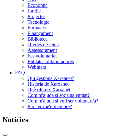
Econòmic
Jurídic
Projectes
Tecnològic
Formació
Finançament
Biblioteca
Ofertes de feina
Assessorament
Fes voluntariat
Entitats col·laboradores
Webinars
FAQ
Qui gestiona Xarxanet?
Història de Xarxanet
Què ofereix Xarxanet
Com m'ajuda si soc una entitat?
Com m'ajuda si vull ser voluntari/a?
Puc fer-me'n membre?
Notícies
Commutador