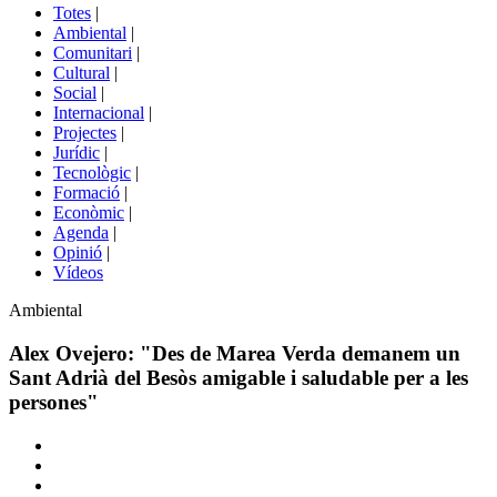
del
Totes
|
menú
Ambiental
|
de
Comunitari
|
portals
Cultural
|
Social
|
Internacional
|
Projectes
|
Jurídic
|
Tecnològic
|
Formació
|
Econòmic
|
Agenda
|
Opinió
|
Vídeos
Àmbit
Ambiental
de
la
Alex Ovejero: "Des de Marea Verda demanem un
notícia
Sant Adrià del Besòs amigable i saludable per a les
persones"
Comparteix
Compartir