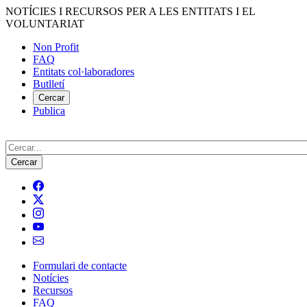
Vés
NOTÍCIES I RECURSOS PER A LES ENTITATS I EL
al
VOLUNTARIAT
contingut
Non Profit
FAQ
Menú
Entitats col·laboradores
del
Butlletí
compte
Cercar
Publica
d'usuari
Cerca
Formulari de contacte
Notícies
Navegació
Recursos
principal
FAQ