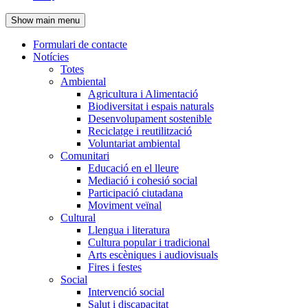
de
Show main menu
l'encapçalament
Formulari de contacte
Notícies
Navegació
Totes
principal
Ambiental
Agricultura i Alimentació
Biodiversitat i espais naturals
Desenvolupament sostenible
Reciclatge i reutilització
Voluntariat ambiental
Comunitari
Educació en el lleure
Mediació i cohesió social
Participació ciutadana
Moviment veïnal
Cultural
Llengua i literatura
Cultura popular i tradicional
Arts escèniques i audiovisuals
Fires i festes
Social
Intervenció social
Salut i discapacitat