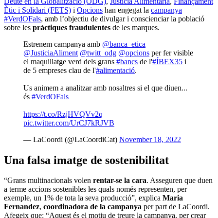
Deute en la Globalització (ODG)
,
Justícia Alimentària
,
Finançament
Ètic i Solidari (FETS)
i
Opcions
han engegat la
campanya
#VerdOFals
, amb l’objectiu de divulgar i conscienciar la població
sobre les
pràctiques fraudulentes
de les marques.
Estrenem campanya amb
@banca_etica
@JusticiaAliment
@twitt_odg
@opcions
per fer visible
el maquillatge verd dels grans
#bancs
de l'
#ÍBEX35
i
de 5 empreses clau de l'
#alimentació
.
Us animem a analitzar amb nosaltres si el que diuen...
és
#VerdOFals
https://t.co/RzjHVQVv2q
pic.twitter.com/UrCJ7kRJVB
— LaCoordi (@LaCoordiCat)
November 18, 2022
Una falsa imatge de sostenibilitat
“Grans multinacionals volen
rentar-se la cara
. Asseguren que duen
a terme accions sostenibles les quals només representen, per
exemple, un 1% de tota la seva producció”, explica
Maria
Fernandez
,
coordinadora de la campanya
per part de LaCoordi.
Afegeix que: “Aquest és el motiu de treure la campanya, per crear