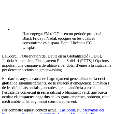
Han engegat #VerdOFals en un període proper al
Black Friday i Nadal, èpoques en les quals el
consumisme es dispara. Font: Llicència CC
Unsplash
LaCoordi, l’Observatori del Deute en la Globalització (ODG),
Justícia Alimentària, Finançament Ètic i Solidari (FETS) i Opcions
impulsen una campanya divulgativa per dotar d’eines a la ciutadania
per detectar accions de greenwashing.
Els darrers anys, a causa de l’agreujament generalitzat de la
crisi
global
de subministraments, de la situació d’emergència climàtica i
de les dificultats socials generades per la pandèmia a escala mundial,
l’estratègia comercial
greenwashing
o blanqueig verd, que busca
ocultar els
impactes negatius
de les grans empreses, sobretot, cap al
medi ambient, ha augmentat considerablement.
Per combatre aquest context actual,
LaCoordi
, l’
Observatori del