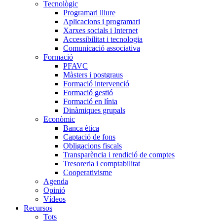
Tecnològic
Programari lliure
Aplicacions i programari
Xarxes socials i Internet
Accessibilitat i tecnologia
Comunicació associativa
Formació
PFAVC
Màsters i postgraus
Formació intervenció
Formació gestió
Formació en línia
Dinàmiques grupals
Econòmic
Banca ètica
Captació de fons
Obligacions fiscals
Transparència i rendició de comptes
Tresoreria i comptabilitat
Cooperativisme
Agenda
Opinió
Vídeos
Recursos
Tots