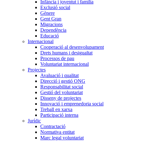
Infància i joventut i família
Exclusió social
Gènere
Gent Gran
Migracions
Dependència
Educació
Internacional
Cooperació al desenvolupament
Drets humans i desigualtat
Processos de pau
Voluntariat internacional
Projectes
Avaluació i qualitat
Direcció i gestió ONG
Responsabilitat social
Gestió del voluntariat
Disseny de projectes
Innovació i emprenedoria social
Treball en xarxa
Participació interna
Jurídic
Contractació
Normativa entitat
Marc legal voluntariat