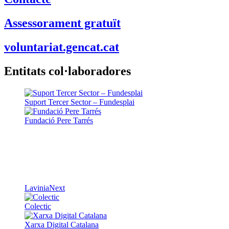
Assessorament gratuït
voluntariat.gencat.cat
Entitats col·laboradores
Suport Tercer Sector – Fundesplai
Fundació Pere Tarrés
LaviniaNext
Colectic
Xarxa Digital Catalana