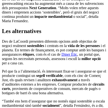
greenwashing encara ha augmentat més a causa de les subvencions
dels pressupostos
Next Generation
. “Molts volen rebre aquests
diners i emprenen accions ‘sostenibles’, però el gruix del negoci
continua produint un
impacte mediambiental
o social”, detalla
Maria Fernandez.
Les alternatives
Des de LaCoordi presenten diferents opcions amb objectius de
negoci realment
sostenibles
i centrats en la
vida de les persones
i el
planeta. En termes de finançament, es pot comptar amb les banques i
assegurances
ètiques
, com és el cas de
Diner Ètic
, un portal que,
segons les necessitats personals, assessora i escull la
millor opció
per a casa cas.
Pel que fa a l’alimentació, és interessant fixar-se i assegurar-se que el
producte contingui un
segell verificable
, com els cinc de Comerç
Just, els quals revisen i analitzen
exhaustivament
a través
d’auditories externes a les empreses. Comprar productes de
circuits
curts
, provinents de cooperatives de consum, mercats de pagès o
botigues de barri és una bona alternativa.
“També ens hem d’assegurar que no només sigui sostenible a escala
mediambiental sinó també
socialment
”, detalla Fernández, és a dir,