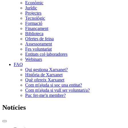
Econòmic
Jurídic
Projectes
Tecnològic
Formació
Finançament
Biblioteca
Ofertes de feina
Assessorament
Fes voluntariat
Entitats col·laboradores
Webinars
FAQ
Qui gestiona Xarxanet?
Història de Xarxanet
Què ofereix Xarxanet
Com m'ajuda si soc una entitat?
Com m'ajuda si vull ser voluntari/a?
Puc fer-me'n membre?
Notícies
Commutador
del