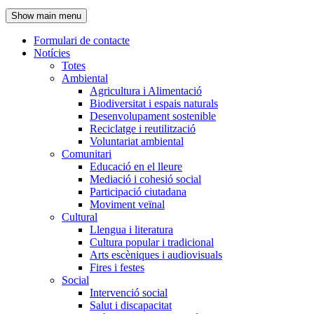
de
Show main menu
l'encapçalament
Formulari de contacte
Notícies
Navegació
Totes
principal
Ambiental
Agricultura i Alimentació
Biodiversitat i espais naturals
Desenvolupament sostenible
Reciclatge i reutilització
Voluntariat ambiental
Comunitari
Educació en el lleure
Mediació i cohesió social
Participació ciutadana
Moviment veïnal
Cultural
Llengua i literatura
Cultura popular i tradicional
Arts escèniques i audiovisuals
Fires i festes
Social
Intervenció social
Salut i discapacitat