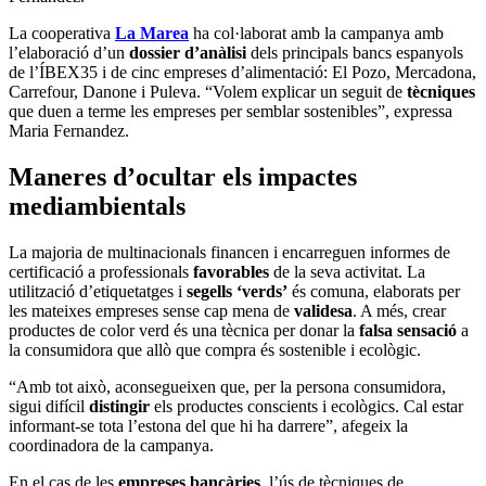
La cooperativa
La Marea
ha col·laborat amb la campanya amb
l’elaboració d’un
dossier d’anàlisi
dels principals bancs espanyols
de l’ÍBEX35 i de cinc empreses d’alimentació: El Pozo, Mercadona,
Carrefour, Danone i Puleva. “Volem explicar un seguit de
tècniques
que duen a terme les empreses per semblar sostenibles”, expressa
Maria Fernandez.
Maneres d’ocultar els impactes
mediambientals
La majoria de multinacionals financen i encarreguen informes de
certificació a professionals
favorables
de la seva activitat. La
utilització d’etiquetatges i
segells ‘verds’
és comuna, elaborats per
les mateixes empreses sense cap mena de
validesa
. A més, crear
productes de color verd és una tècnica per donar la
falsa sensació
a
la consumidora que allò que compra és sostenible i ecològic.
“Amb tot això, aconsegueixen que, per la persona consumidora,
sigui difícil
distingir
els productes conscients i ecològics. Cal estar
informant-se tota l’estona del que hi ha darrere”, afegeix la
coordinadora de la campanya.
En el cas de les
empreses bancàries
, l’ús de tècniques de