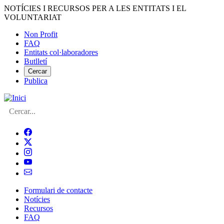
Vés
NOTÍCIES I RECURSOS PER A LES ENTITATS I EL
al
VOLUNTARIAT
contingut
Non Profit
FAQ
Menú
Entitats col·laboradores
del
Butlletí
compte
Cercar
Publica
d'usuari
Cerca
Formulari de contacte
Notícies
Navegació
Recursos
principal
FAQ