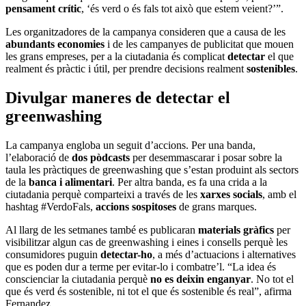
pensament crític
, ‘és verd o és fals tot això que estem veient?’”.
Les organitzadores de la campanya consideren que a causa de les
abundants economies
i de les campanyes de publicitat que mouen
les grans empreses, per a la ciutadania és complicat
detectar
el que
realment és pràctic i útil, per prendre decisions realment
sostenibles
.
Divulgar maneres de detectar el
greenwashing
La campanya engloba un seguit d’accions. Per una banda,
l’elaboració de
dos pòdcasts
per desemmascarar i posar sobre la
taula les pràctiques de greenwashing que s’estan produint als sectors
de la
banca i alimentari
. Per altra banda, es fa una crida a la
ciutadania perquè comparteixi a través de les
xarxes socials
, amb el
hashtag #VerdoFals,
accions sospitoses
de grans marques.
Al llarg de les setmanes també es publicaran
materials gràfics
per
visibilitzar algun cas de greenwashing i eines i consells perquè les
consumidores puguin
detectar-ho
, a més d’actuacions i alternatives
que es poden dur a terme per evitar-lo i combatre’l. “La idea és
conscienciar la ciutadania perquè
no es deixin enganyar
. No tot el
que és verd és sostenible, ni tot el que és sostenible és real”, afirma
Fernandez.