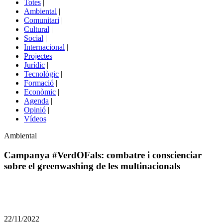
Totes
|
menú
Ambiental
|
de
Comunitari
|
portals
Cultural
|
Social
|
Internacional
|
Projectes
|
Jurídic
|
Tecnològic
|
Formació
|
Econòmic
|
Agenda
|
Opinió
|
Vídeos
Àmbit
Ambiental
de
la
Campanya #VerdOFals: combatre i conscienciar
notícia
sobre el greenwashing de les multinacionals
Comparteix
Compartir
en
22/11/2022