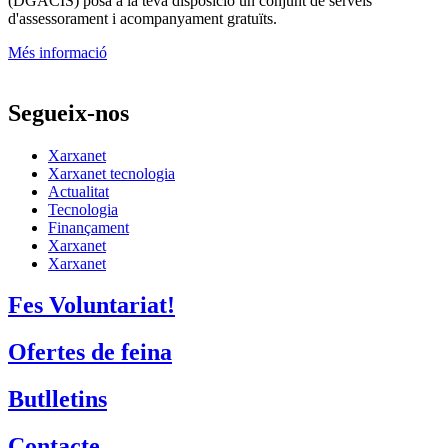
(DGACIS)
posa a la teva disposició un conjunt de serveis
d'assessorament i acompanyament gratuïts.
Més informació
Segueix-nos
Xarxanet
Xarxanet tecnologia
Actualitat
Tecnologia
Finançament
Xarxanet
Xarxanet
Fes Voluntariat!
Ofertes de feina
Butlletins
Contacte