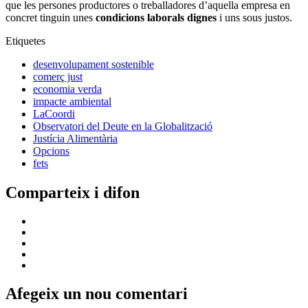
que les persones productores o treballadores d’aquella empresa en
concret tinguin unes
condicions laborals dignes
i uns sous justos.
Etiquetes
desenvolupament sostenible
comerç just
economia verda
impacte ambiental
LaCoordi
Observatori del Deute en la Globalització
Justícia Alimentària
Opcions
fets
Comparteix i difon
Afegeix un nou comentari