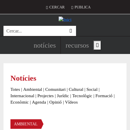
Vés al contingut
Menú del compte d'usuari
CERCAR
PUBLICA
Cerca
Navegació principal de l'encapç
notícies
recursos
Show main menu
Notícies
Totes
|
Ambiental
|
Comunitari
|
Cultural
|
Social
|
Internacional
|
Projectes
|
Jurídic
|
Tecnològic
|
Formació
|
Econòmic
|
Agenda
|
Opinió
|
Vídeos
Àmbit de la notícia
AMBIENTAL