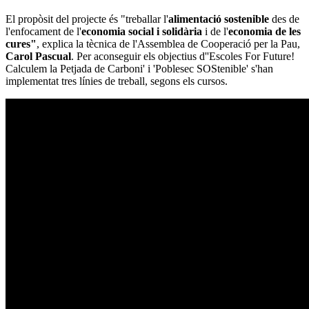
El propòsit del projecte és "treballar l'
alimentació sostenible
des de
l'enfocament de l'
economia social i solidària
i de l'
economia de les
cures"
, explica la tècnica de l'Assemblea de Cooperació per la Pau,
Carol Pascual
. Per aconseguir els objectius d''Escoles For Future!
Calculem la Petjada de Carboni' i 'Poblesec SOStenible' s'han
implementat tres línies de treball, segons els cursos.