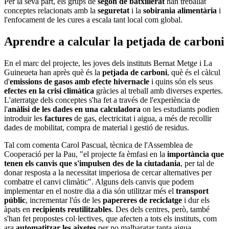
Per la seva part, els grups de
segon de batxillerat
han treballat
conceptes relacionats amb la
seguretat
i la
sobirania
alimentària
i
l'enfocament de les cures a escala tant local com global.
Aprendre a calcular la petjada de carboni
En el marc del projecte, les joves dels instituts Bernat Metge i La
Guineueta han après què és la
petjada de carboni
, què és el càlcul
d'
emissions de gasos amb efecte hivernacle
i quins són els seus
efectes en la crisi climàtica
gràcies al treball amb diverses expertes.
L'aterratge dels conceptes s'ha fet a través de l'experiència de
l'
anàlisi de les dades en una calculadora
on les estudiants podien
introduir les
factures
de gas, electricitat i aigua, a més de recollir
dades de mobilitat, compra de material i gestió de residus.
Tal com comenta Carol Pascual, tècnica de l'Assemblea de
Cooperació per la Pau, "el projecte fa èmfasi en la
importància que
tenen els canvis que s'impulsen des de la ciutadania
, per tal de
donar resposta a la necessitat imperiosa de cercar alternatives per
combatre el canvi climàtic". Alguns dels canvis que podem
implementar en el nostre dia a dia són utilitzar més el
transport
públic
, incrementar l'ús de les
papereres de reciclatge
i dur els
àpats en
recipients reutilitzables
.
Des dels centres, però, també
s'han fet propostes col·lectives, que afecten a tots els instituts, com
ara
automatitzar les aixetes
per no malbaratar tanta aigua.