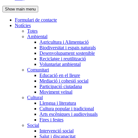
de
Show main menu
l'encapçalament
Formulari de contacte
Notícies
Navegació
Totes
principal
Ambiental
Agricultura i Alimentació
Biodiversitat i espais naturals
Desenvolupament sostenible
Reciclatge i reutilització
Voluntariat ambiental
Comunitari
Educació en el lleure
Mediació i cohesió social
Participació ciutadana
Moviment veïnal
Cultural
Llengua i literatura
Cultura popular i tradicional
Arts escèniques i audiovisuals
Fires i festes
Social
Intervenció social
Salut i discapacitat