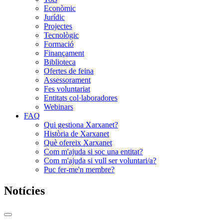
Econòmic
Jurídic
Projectes
Tecnològic
Formació
Finançament
Biblioteca
Ofertes de feina
Assessorament
Fes voluntariat
Entitats col·laboradores
Webinars
FAQ
Qui gestiona Xarxanet?
Història de Xarxanet
Què ofereix Xarxanet
Com m'ajuda si soc una entitat?
Com m'ajuda si vull ser voluntari/a?
Puc fer-me'n membre?
Notícies
Commutador