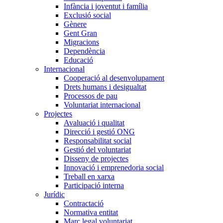
Infància i joventut i família
Exclusió social
Gènere
Gent Gran
Migracions
Dependència
Educació
Internacional
Cooperació al desenvolupament
Drets humans i desigualtat
Processos de pau
Voluntariat internacional
Projectes
Avaluació i qualitat
Direcció i gestió ONG
Responsabilitat social
Gestió del voluntariat
Disseny de projectes
Innovació i emprenedoria social
Treball en xarxa
Participació interna
Jurídic
Contractació
Normativa entitat
Marc legal voluntariat