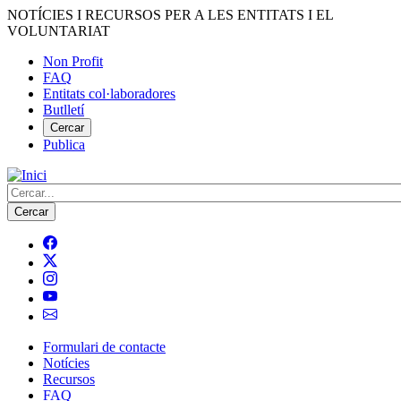
Vés
NOTÍCIES I RECURSOS PER A LES ENTITATS I EL
al
VOLUNTARIAT
contingut
Non Profit
FAQ
Menú
Entitats col·laboradores
del
Butlletí
compte
Cercar
Publica
d'usuari
Cerca
Formulari de contacte
Notícies
Navegació
Recursos
principal
FAQ