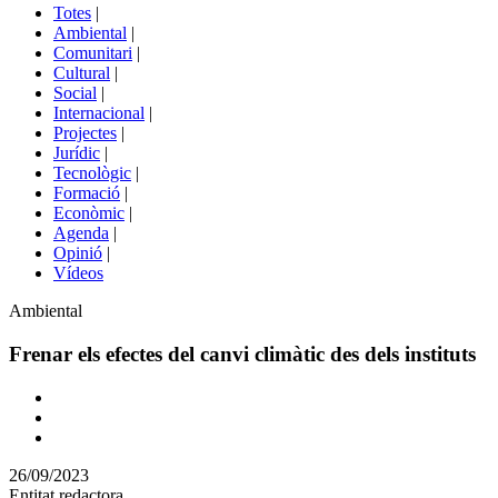
del
Totes
|
menú
Ambiental
|
de
Comunitari
|
portals
Cultural
|
Social
|
Internacional
|
Projectes
|
Jurídic
|
Tecnològic
|
Formació
|
Econòmic
|
Agenda
|
Opinió
|
Vídeos
Àmbit
Ambiental
de
la
Frenar els efectes del canvi climàtic des dels instituts
notícia
Comparteix
Compartir
en
26/09/2023
altres
Entitat redactora
xarxes