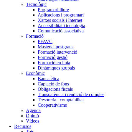
Tecnològic
Programari lliure
Aplicacions i programari
Xarxes socials i Internet
Accessibilitat i tecnologia
Comunicació associativa
Formació
PFAVC
Màsters i postgraus
Formació intervenció
Formació gestió
Formació en línia
Dinàmiques grupals
Econòmic
Banca ètica
Captació de fons
Obligacions fiscals
Transparència i rendició de comptes
Tresoreria i comptabilitat
Cooperativisme
Agenda
Opinió
Vídeos
Recursos
Tots