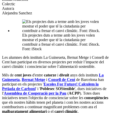
Colectic
socials
Autor/a
Alejandra Sanchez
Els projectes duts a terme amb les joves volen
mostrar el poder que té la ciutadania per
contribuir a frenar el canvi climàtic. Font: iStock.
Font: iStock
Les alumnes dels instituts La Guineueta, Bernat Metge i Consell de
Cent han participat en diversos projectes per reduir l’impacte del
canvi climàtic i conscienciar sobre l’alimentació sostenible.
Més de
cent joves
d'entre
catorze
i
divuit
anys dels instituts
La
Guineueta
,
Bernat Metge
i
Consell de Cent
de Barcelona han
participat en els projectes '
Escoles For Future! Calculem la
Petjada de Carboni
' i '
Poblesec SOStenible
', dues iniciatives de
l'
Assemblea de Cooperació per la Pau
(
ACPP
). Totes dues
iniciatives tenen l'objectiu de conscienciar sobre les
conseqüències
que els nostres hàbits tenen pel planeta i com les nostres accions
contribueixen a continuar magnificant problemes com ara el
malbaratament alimentari
o el
canvi climàtic
.