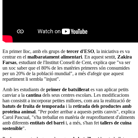
En primer lloc, amb els grups de
tercer d'ESO
, la iniciativa es va
centrar en el
malbaratament alimentari
. En aquest sentit,
Zakira
Farsas
, estudiant de l'Institut Consell de Cent, explica que "va ser
un xoc saber que el 80% de les matèries primeres són consumides
per un 20% de la població mundial", a més d'afegir que aquest
repartiment li sembla "injust".
Amb les estudiants de
primer de batxillerat
es van aplicar petits
canviar a la
cantina
dels seus centres escolars. Les modificacions
han consistit a incorporar petites millores, com ara la realització de
batuts de fruita de temporada
i la
retirada dels productes amb
proteïna animal
. "Per poder arribar a aquests petits canvis", explica
Carol Pascual, "s'ha treballat en matèria de reaprofitament d'aliments
amb diferents
entitats del barri
i, a més, s'han fet
tallers de cuina
sostenible
".