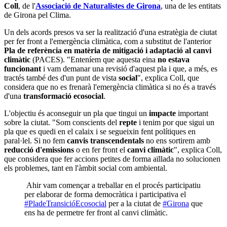
Coll
, de l'
Associació de Naturalistes de Girona
, una de les entitats
de Girona pel Clima.
Un dels acords presos va ser la realització d'una estratègia de ciutat
per fer front a l'emergència climàtica, com a substitut de l'anterior
Pla de referència en matèria de mitigació i adaptació al canvi
climàtic
(PACES). "Enteníem que aquesta eina
no estava
funcionant
i vam demanar una revisió d'aquest pla i que, a més, es
tractés també des d'un punt de vista
social
", explica Coll, que
considera que no es frenarà l'emergència climàtica si no és a través
d'una
transformació ecosocial
.
L'objectiu és aconseguir un pla que tingui un
impacte
important
sobre la ciutat. "Som conscients del
repte
i tenim por que sigui un
pla que es quedi en el calaix i se segueixin fent polítiques en
paral·lel. Si no fem
canvis transcendentals
no ens sortirem amb
reducció d'emissions
o en fer front el
canvi climàtic
", explica Coll,
que considera que fer accions petites de forma aïllada no solucionen
els problemes, tant en l'àmbit social com ambiental.
Ahir vam començar a treballar en el procés participatiu
per elaborar de forma democràtica i participativa el
#PladeTransicióEcosocial
per a la ciutat de
#Girona
que
ens ha de permetre fer front al canvi climàtic.