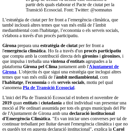
partir dels quals elaborar el Pacte de ciutat per la
Transició Ecosocial. Font: Twitter: @somnatus
L’estratègia de ciutat per fer front a l’emergència climàtica, que
també inclourà altres temes que van més enllà de l’àmbit
mediambiental com l'habitatge, l’economia o els serveis socials,
s'elabora a través d'un procés participatiu.
Girona
prepara una
estratègia de ciutat
per fer front a
l'
emergència climàtica
. Ho fa a través d'un
procés participatiu
que compta amb la contribució directa dels
gironins
i
gironines
, i
que impulsa i treballa una
vintena d'entitats
agrupades a la
plataforma
Girona pel Clima
juntament amb l'
Ajuntament de
Girona
. L'objectiu és que sigui una estratègia que inclogui altres
temes que van més enllà de l'
àmbit mediambiental
, com
l'habitatge
,
l'economia
o els
serveis socials
, motiu pel qual
s'anomena
Pla de Transició Ecosocial
.
L'inici del Pla de Transició Ecosocial el trobem el novembre de
2019
quan
entitats
i
ciutadania
a títol individual van presentar una
moció al Ple ordinari assumida per tots els grups municipals del Ple
de l'Ajuntament de Girona amb una
declaració institucional
d'Emergència Climàtica
. "Es van iniciar unes converses per tal de
continuar treballant per lluitar davant l'emergència climàtica i que no
es quedés tot en aquesta declaració institucional", explica la
Carol