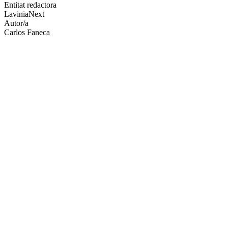
altres
Entitat redactora
xarxes
LaviniaNext
socials
Autor/a
Carlos Faneca