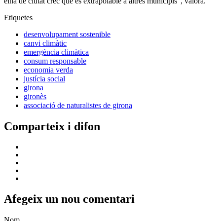
eina de ciutat crec que és extrapolable a altres municipis", valora.
Etiquetes
desenvolupament sostenible
canvi climàtic
emergència climàtica
consum responsable
economia verda
justícia social
girona
gironès
associació de naturalistes de girona
Comparteix i difon
Afegeix un nou comentari
Nom