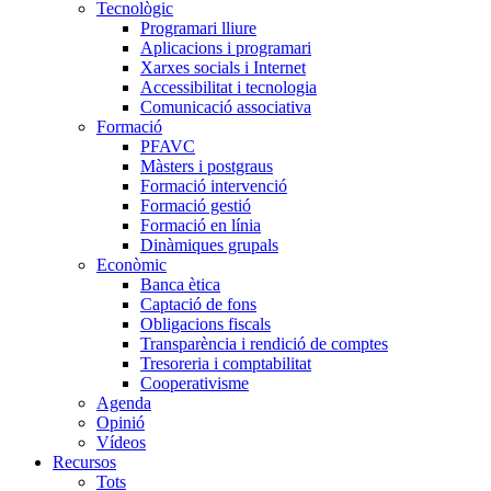
Tecnològic
Programari lliure
Aplicacions i programari
Xarxes socials i Internet
Accessibilitat i tecnologia
Comunicació associativa
Formació
PFAVC
Màsters i postgraus
Formació intervenció
Formació gestió
Formació en línia
Dinàmiques grupals
Econòmic
Banca ètica
Captació de fons
Obligacions fiscals
Transparència i rendició de comptes
Tresoreria i comptabilitat
Cooperativisme
Agenda
Opinió
Vídeos
Recursos
Tots