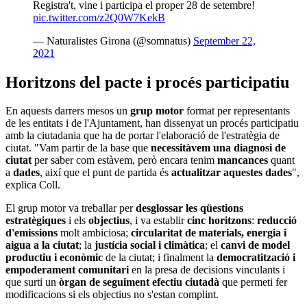
Registra't, vine i participa el proper 28 de setembre!
pic.twitter.com/z2Q0W7KekB
— Naturalistes Girona (@somnatus)
September 22,
2021
Horitzons del pacte i procés participatiu
En aquests darrers mesos un
grup motor
format per representants
de les entitats i de l'Ajuntament, han dissenyat un procés participatiu
amb la ciutadania que ha de portar l'elaboració de l'estratègia de
ciutat. "Vam partir de la base que
necessitàvem una diagnosi de
ciutat
per saber com estàvem, però encara tenim
mancances
quant
a
dades
, així que el punt de partida és
actualitzar aquestes dades
",
explica Coll.
El grup motor va treballar per
desglossar les qüestions
estratègiques
i els
objectius
, i va establir
cinc horitzons
:
reducció
d'emissions
molt ambiciosa;
circularitat de materials, energia i
aigua a la ciutat
; la
justícia social i climàtica
; el
canvi de model
productiu i econòmic
de la ciutat; i finalment la
democratització i
empoderament comunitari
en la presa de decisions vinculants i
que surti un
òrgan de seguiment efectiu ciutadà
que permeti fer
modificacions si els objectius no s'estan complint.