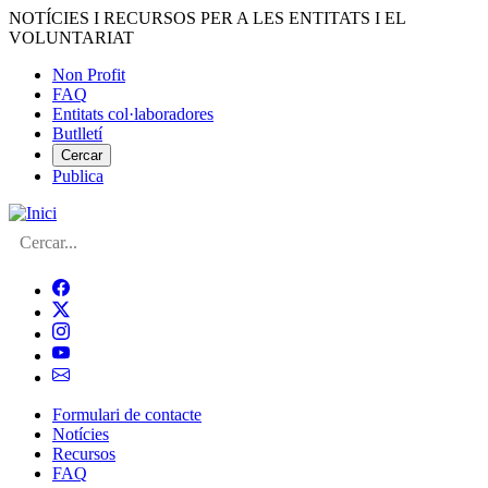
Vés
NOTÍCIES I RECURSOS PER A LES ENTITATS I EL
al
VOLUNTARIAT
contingut
Non Profit
FAQ
Menú
Entitats col·laboradores
del
Butlletí
compte
Cercar
Publica
d'usuari
Cerca
Formulari de contacte
Notícies
Navegació
Recursos
principal
FAQ