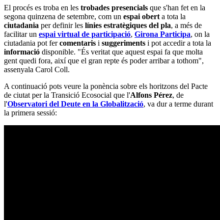
El procés es troba en les
trobades presencials
que s'han fet en la
segona quinzena de setembre, com un
espai obert
a tota la
ciutadania
per definir les
línies estratègiques del pla
, a més de
facilitar un
espai virtual de participació
,
Girona Participa
, on la
ciutadania pot fer
comentaris
i
suggeriments
i pot accedir a tota la
informació
disponible. "És veritat que aquest espai fa que molta
gent quedi fora, així que el gran repte és poder arribar a tothom",
assenyala Carol Coll.
A continuació pots veure la ponència sobre els horitzons del Pacte
de ciutat per la Transició Ecosocial que l'
Alfons Pérez
, de
l'
Observatori del Deute en la Globalització
, va dur a terme durant
la primera sessió: