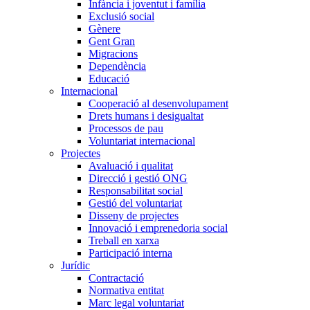
Infància i joventut i família
Exclusió social
Gènere
Gent Gran
Migracions
Dependència
Educació
Internacional
Cooperació al desenvolupament
Drets humans i desigualtat
Processos de pau
Voluntariat internacional
Projectes
Avaluació i qualitat
Direcció i gestió ONG
Responsabilitat social
Gestió del voluntariat
Disseny de projectes
Innovació i emprenedoria social
Treball en xarxa
Participació interna
Jurídic
Contractació
Normativa entitat
Marc legal voluntariat