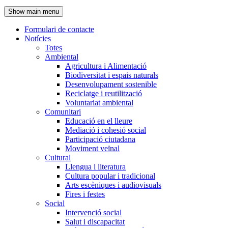
de
Show main menu
l'encapçalament
Formulari de contacte
Notícies
Navegació
Totes
principal
Ambiental
Agricultura i Alimentació
Biodiversitat i espais naturals
Desenvolupament sostenible
Reciclatge i reutilització
Voluntariat ambiental
Comunitari
Educació en el lleure
Mediació i cohesió social
Participació ciutadana
Moviment veïnal
Cultural
Llengua i literatura
Cultura popular i tradicional
Arts escèniques i audiovisuals
Fires i festes
Social
Intervenció social
Salut i discapacitat