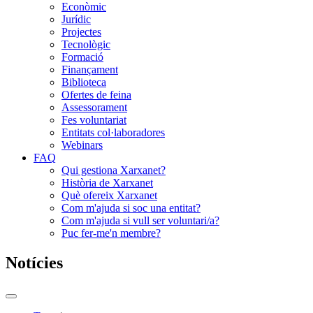
Econòmic
Jurídic
Projectes
Tecnològic
Formació
Finançament
Biblioteca
Ofertes de feina
Assessorament
Fes voluntariat
Entitats col·laboradores
Webinars
FAQ
Qui gestiona Xarxanet?
Història de Xarxanet
Què ofereix Xarxanet
Com m'ajuda si soc una entitat?
Com m'ajuda si vull ser voluntari/a?
Puc fer-me'n membre?
Notícies
Commutador
del