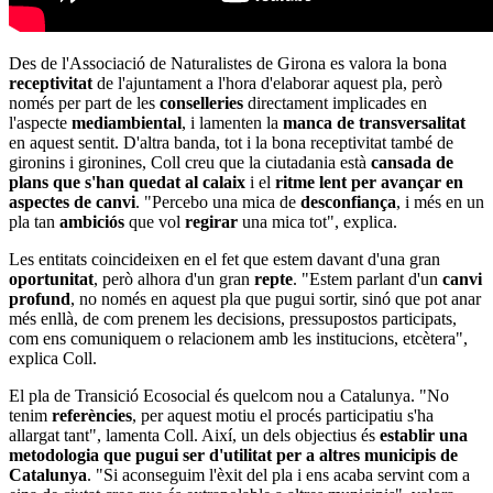
Des de l'Associació de Naturalistes de Girona es valora la bona
receptivitat
de l'ajuntament a l'hora d'elaborar aquest pla, però
només per part de les
conselleries
directament implicades en
l'aspecte
mediambiental
, i lamenten la
manca de transversalitat
en aquest sentit. D'altra banda, tot i la bona receptivitat també de
gironins i gironines, Coll creu que la ciutadania està
cansada de
plans que s'han quedat al calaix
i el
ritme lent per avançar en
aspectes de canvi
. "Percebo una mica de
desconfiança
, i més en un
pla tan
ambiciós
que vol
regirar
una mica tot", explica.
Les entitats coincideixen en el fet que estem davant d'una gran
oportunitat
, però alhora d'un gran
repte
. "Estem parlant d'un
canvi
profund
, no només en aquest pla que pugui sortir, sinó que pot anar
més enllà, de com prenem les decisions, pressupostos participats,
com ens comuniquem o relacionem amb les institucions, etcètera",
explica Coll.
El pla de Transició Ecosocial és quelcom nou a Catalunya. "No
tenim
referències
, per aquest motiu el procés participatiu s'ha
allargat tant", lamenta Coll. Així, un dels objectius és
establir una
metodologia que pugui ser d'utilitat per a altres municipis de
Catalunya
. "Si aconseguim l'èxit del pla i ens acaba servint com a