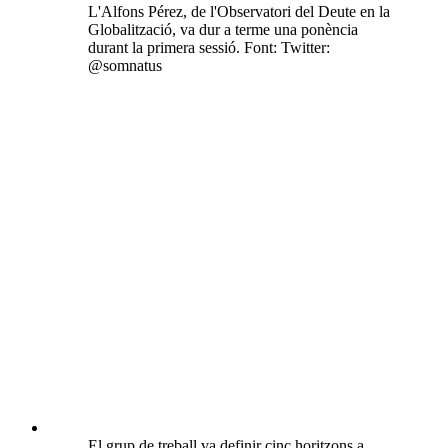
L'Alfons Pérez, de l'Observatori del Deute en la
Globalització, va dur a terme una ponència
durant la primera sessió. Font: Twitter:
@somnatus
El grup de treball va definir cinc horitzons a