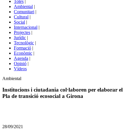
Totes
|
menú
Ambiental
|
de
Comunitari
|
portals
Cultural
|
Social
|
Internacional
|
Projectes
|
Jurídic
|
Tecnològic
|
Formació
|
Econòmic
|
Agenda
|
Opinió
|
Vídeos
Àmbit
Ambiental
de
la
Institucions i ciutadania col·laboren per elaborar el
notícia
Pla de transició ecosocial a Girona
Comparteix
Compartir
en
28/09/2021