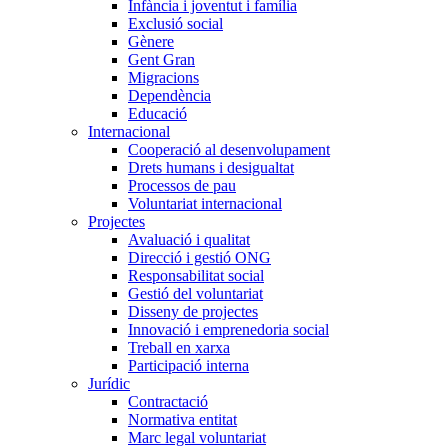
Infància i joventut i família
Exclusió social
Gènere
Gent Gran
Migracions
Dependència
Educació
Internacional
Cooperació al desenvolupament
Drets humans i desigualtat
Processos de pau
Voluntariat internacional
Projectes
Avaluació i qualitat
Direcció i gestió ONG
Responsabilitat social
Gestió del voluntariat
Disseny de projectes
Innovació i emprenedoria social
Treball en xarxa
Participació interna
Jurídic
Contractació
Normativa entitat
Marc legal voluntariat