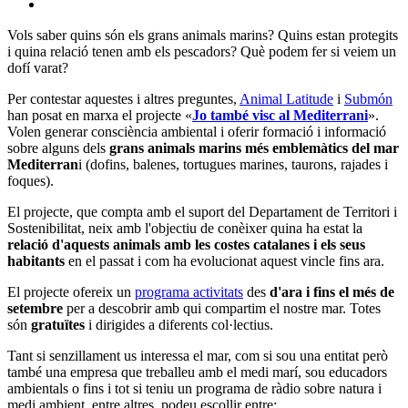
Vols saber quins són els grans animals marins? Quins estan protegits
i quina relació tenen amb els pescadors? Què podem fer si veiem un
dofí varat?
Per contestar aquestes i altres preguntes,
Animal Latitude
i
Submón
han posat en marxa el projecte «
Jo també visc al Mediterrani
».
Volen generar consciència ambiental i oferir formació i informació
sobre alguns dels
grans animals marins més emblemàtics del mar
Mediterran
i (dofins, balenes, tortugues marines, taurons, rajades i
foques).
El projecte, que compta amb el suport del Departament de Territori i
Sostenibilitat, neix amb l'objectiu de conèixer quina ha estat la
relació d'aquests animals amb les costes catalanes i els seus
habitants
en el passat i com ha evolucionat aquest vincle fins ara.
El projecte ofereix un
programa activitats
des
d'ara i fins el més de
setembre
per a descobrir amb qui compartim el nostre mar. Totes
són
gratuïtes
i dirigides a diferents col·lectius.
Tant si senzillament us interessa el mar, com si sou una entitat però
també una empresa que treballeu amb el medi marí, sou educadors
ambientals o fins i tot si teniu un programa de ràdio sobre natura i
medi ambient, entre altres, podeu escollir entre: