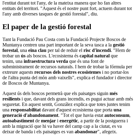
l'entitat durant tot l'any, de la mateixa manera que ho fan altres
entitats del territori. "Aquest és el nostre punt fort, actuem durant tot
l'any amb diverses tasques de gestió forestal", diu.
El paper de la gestió forestal
Tant la Fundació Pau Costa com la Fundació Projecte Boscos de
Muntanya centren una part important de la seva tasca a la
gestió
forestal
, una
eina clau
per tal de reduir el
risc d'incendi
. "Hem de
trobar un
ús
als boscos. L'ecosistema és
capital natural
que
tenim, una
infraestructura verda
que és una font de
subministrament de recursos naturals. I hem de trobar la fórmula per
extreure aquests
recursos dels nostres ecosistemes
i no portar-los
de l'altra punta del món amb vaixells", explica el fundador i director
de Boscos de Muntanya.
Aquest ús dels boscos permetrà que els paisatges siguin
més
resilients
i que, davant dels grans incendis, es pugui actuar amb més
seguretat. En aquest sentit, González explica que totes juntes tenim
una
responsabilitat
davant d'aquest ecosistema que porta
una
generació d'abandonament
. "Tot el que havia estat
autoconsum
,
autoabastiment
de
menjar
i
energètic
, a partir de la postguerra i
amb la migració que hi va haver del camp cap a la ciutat, es va
deixar de banda i els paisatges es van
abandonar
", afegeix.