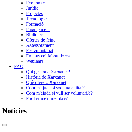
Econòmic
Jurídic
Projectes
Tecnològic
Formació
Finançament
Biblioteca
Ofertes de feina
Assessorament
Fes voluntariat
Entitats col·laboradores
Webinars
FAQ
Qui gestiona Xarxanet?
Història de Xarxanet
Què ofereix Xarxanet
Com m'ajuda si soc una entitat?
Com m'ajuda si vull ser voluntari/a?
Puc fer-me'n membre?
Notícies
Commutador
del