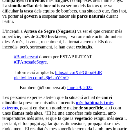
campanyes d'incendis
més llargues i complexes dels últims anys.
La
simultaneïtat dels incendis
va ser un dels factors que va
dificultar la tasca dels equips de bombers, una situació que, fins i tot,
va portar al
govern
a sospesar tancar els
parcs naturals
durant
l'estiu.
L'incendi a
Artesa de Segre (Noguera)
va ser el que cremar més
superfície, més de
2.700 hectàrees
, i va romandre actiu durant sis
dies. A més, la zona, recentment, ha tornat a cremar. Els dos
incendis, però, sortosament, ja han estat
extingits
.
#Bomberscat
donem per ESTABILITZAT
#IFArtesadeSegre
.
Informació ampliada:
https://t.co/XrPGhoqHdR
pic.twitter.com/U8jeUuYOrQ
— Bombers (@bomberscat)
June 29, 2022
Les persones expertes alerten que la situació actual de
canvi
climàtic
fa preveure episodis d'incendis
més habituals i més
extrems
, posant en risc un nombre major de
superfície
, així com
unes
flames
més altes. "Hi ha una atmosfera més calenta, amb
temperatures més altes, el que fa que la
vegetació
estigui més
seca
i,
per tant, el foc pugui agafar grans dimensions, propagant-se més
ràpidament. El resultat és més superfície cremada i amb més impacte