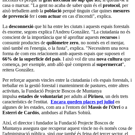
casa o marxar. "La gent no acaba de saber quin és el
protocol
, per
això treballem amb la
població
perquè tinguin clar quines
mesures
de prevenció
fer i
com actuar
en cas d'incendi", explica.
La
desconnexió
que hi ha entre les ciutats i aquests espais forestals
és enorme, segons explica l'Andreu González. "La ciutadania no és
conscient de la importància que té aprofitar aquests
recursos
i
consumir productes de
quilòmetre zero
, no només en el menjar,
sinó també en l'energia, o la fusta", explica. "Necessitem una nova
forma de com ens relacionem amb aquests espais que suposen el
66% de la superfície del país
. I això vol dir una
nova cultura
que
comença, per exemple, amb allò què comprem al
supermercat
",
reitera González.
Per reforçar aquests vincles entre la ciutadania i els espais forestals, i
treballar en la gestió forestal i manteniment de pastures, entre altres
activitats, la Fundació Projecte Boscos de Muntanya
impulsa
estades de voluntariat
per adults al
Pirineu
, un dels trets
característics de l'entitat.
Encara queden places pel juliol
en
algunes de les estades, com ara a l'entorn del
Massís de l'Orri
o a
Esterri de Cardós
, ambdues al Pallars Sobirà.
Així, el director i fundador la Fundació Projecte Boscos de
Muntanya assegura que recuperar aquest vincle no és només cosa de
l'administració pública, sinó que també és feina del tercer sector, el