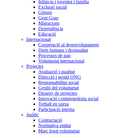
Infància i joventut i família
Exclusió social
Gènere
Gent Gran
Migracions
Dependència
Educació
Internacional
Cooperació al desenvolupament
Drets humans i desigualtat
Processos de pau
Voluntariat internacional
Projectes
Avaluació i qualitat
Direcció i gestió ONG
Responsabilitat social
Gestió del voluntariat
Disseny de projectes
Innovació i emprenedoria social
Treball en xarxa
Participació interna
Jurídic
Contractació
Normativa entitat
Marc legal voluntariat