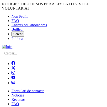
Vés
NOTÍCIES I RECURSOS PER A LES ENTITATS I EL
al
VOLUNTARIAT
contingut
Non Profit
FAQ
Menú
Entitats col·laboradores
del
Butlletí
compte
Cercar
Publica
d'usuari
Cerca
Formulari de contacte
Notícies
Navegació
Recursos
principal
FAQ