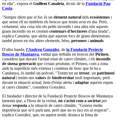
en ella", exposa el
Guillem Canaleta
, tècnic de la
Fundació Pau
Costa
.
"Sempre diem que el foc és un
element natural
dels
ecosistemes
i
que sense ell no tindríem els boscos que tenim avui en dia. Però,
certament, una cosa són els petits incendis i una altra són aquests
grans incendis on es cremen
centenars d'hectàrees
d'una tirada",
explica Canaleta, que alerta que aquests focs de grans dimensions
també posen en risc altres elements, béns,
persones
i
animals
.
D'altra banda,
l'Andreu González
, de
la Fundació Projecte
Boscos de Muntanya
, entitat que treballa en boscos del
Pirineu
,
considera que davant l'actual estat de canvi climàtic, i els
incendis
de sisena generació
que s'estan produint, el Pirineu, com a zona
amb la superfície més extensa i continua de bosc que hi ha a
Catalunya, és també un polvorí. "Tenim tot un
tresor
, un
patrimoni
natural
i tenim uns
valors
de
biodiversitat
molt importants, però
davant la situació actual, hem d'estar alerta i
adaptar
aquests espais
al canvi climàtic", considera González.
El fundador i director de la Fundació Projecte Boscos de Muntanya
lamenta que, a l'hora de la veritat,
no s'actuï com a societat
per
donar
resposta
a la situació de canvi climàtic. "Genera molta
impotència que se'n parli tant, però que no es faci res al respecte",
explica González, que, en aquest sentit, destaca la feina de