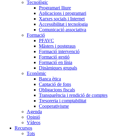
Tecnològic
Programari lliure
Aplicacions i programari
Xarxes socials i Internet
Accessibilitat i tecnologia
Comunicació associativa
Formació
PFAVC
Màsters i postgraus
Formació intervenció
Formació gestió
Formació en línia
Dinàmiques grupals
Econòmic
Banca ètica
Captació de fons
Obligacions fiscals
Transparència i rendició de comptes
Tresoreria i comptabilitat
Cooperativisme
Agenda
Opinió
Vídeos
Recursos
Tots