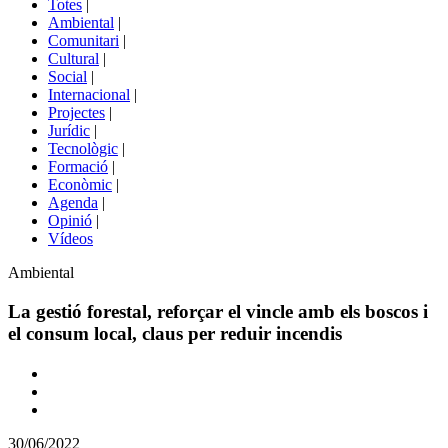
Totes
|
menú
Ambiental
|
de
Comunitari
|
portals
Cultural
|
Social
|
Internacional
|
Projectes
|
Jurídic
|
Tecnològic
|
Formació
|
Econòmic
|
Agenda
|
Opinió
|
Vídeos
Àmbit
Ambiental
de
la
La gestió forestal, reforçar el vincle amb els boscos i
notícia
el consum local, claus per reduir incendis
Comparteix
Compartir
en
30/06/2022
altres