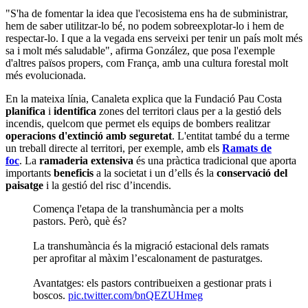
"S'ha de fomentar la idea que l'ecosistema ens ha de subministrar,
hem de saber utilitzar-lo bé, no podem sobreexplotar-lo i hem de
respectar-lo. I que a la vegada ens serveixi per tenir un país molt més
sa i molt més saludable", afirma González, que posa l'exemple
d'altres països propers, com França, amb una cultura forestal molt
més evolucionada.
En la mateixa línia, Canaleta explica que la Fundació Pau Costa
planifica
i
identifica
zones del territori claus per a la gestió dels
incendis, quelcom que permet els equips de bombers realitzar
operacions d'extinció amb seguretat
. L'entitat també du a terme
un treball directe al territori, per exemple, amb els
Ramats de
foc
. La
ramaderia extensiva
és una pràctica tradicional que aporta
importants
beneficis
a la societat i un d’ells és la
conservació del
paisatge
i la gestió del risc d’incendis.
Comença l'etapa de la transhumància per a molts
pastors. Però, què és?
La transhumància és la migració estacional dels ramats
per aprofitar al màxim l’escalonament de pasturatges.
Avantatges: els pastors contribueixen a gestionar prats i
boscos.
pic.twitter.com/bnQEZUHmeg