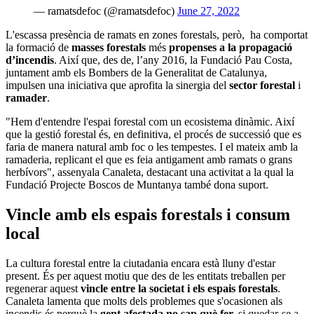
— ramatsdefoc (@ramatsdefoc)
June 27, 2022
L'escassa presència de ramats en zones forestals, però, ha comportat
la formació de
masses forestals
més
propenses a la propagació
d’incendis
. Així que, des de, l’any 2016, la Fundació Pau Costa,
juntament amb els Bombers de la Generalitat de Catalunya,
impulsen una iniciativa que aprofita la sinergia del
sector forestal
i
ramader
.
"Hem d'entendre l'espai forestal com un ecosistema dinàmic. Així
que la gestió forestal és, en definitiva, el procés de successió que es
faria de manera natural amb foc o les tempestes. I el mateix amb la
ramaderia, replicant el que es feia antigament amb ramats o grans
herbívors", assenyala Canaleta, destacant una activitat a la qual la
Fundació Projecte Boscos de Muntanya també dona suport.
Vincle amb els espais forestals i consum
local
La cultura forestal entre la ciutadania encara està lluny d'estar
present. És per aquest motiu que des de les entitats treballen per
regenerar aquest
vincle entre la societat i els espais forestals
.
Canaleta lamenta que molts dels problemes que s'ocasionen als
incendis és perquè la
gent afectada no sap què fer,
si quedar-se a