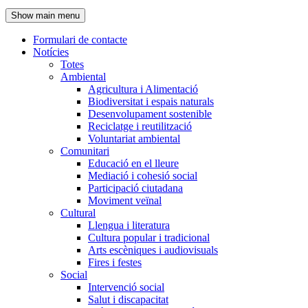
de
Show main menu
l'encapçalament
Formulari de contacte
Notícies
Navegació
Totes
principal
Ambiental
Agricultura i Alimentació
Biodiversitat i espais naturals
Desenvolupament sostenible
Reciclatge i reutilització
Voluntariat ambiental
Comunitari
Educació en el lleure
Mediació i cohesió social
Participació ciutadana
Moviment veïnal
Cultural
Llengua i literatura
Cultura popular i tradicional
Arts escèniques i audiovisuals
Fires i festes
Social
Intervenció social
Salut i discapacitat