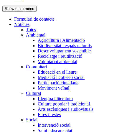
de
Show main menu
l'encapçalament
Formulari de contacte
Notícies
Navegació
Totes
principal
Ambiental
Agricultura i Alimentació
Biodiversitat i espais naturals
Desenvolupament sostenible
Reciclatge i reutilització
Voluntariat ambiental
Comunitari
Educació en el lleure
Mediació i cohesió social
Participació ciutadana
Moviment veïnal
Cultural
Llengua i literatura
Cultura popular i tradicional
Arts escèniques i audiovisuals
Fires i festes
Social
Intervenció social
Salut i discapacitat