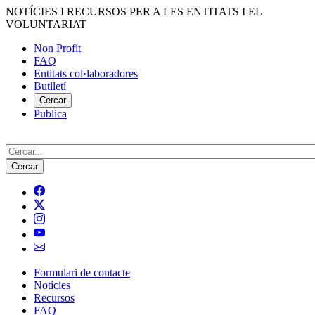
Vés
NOTÍCIES I RECURSOS PER A LES ENTITATS I EL
al
VOLUNTARIAT
contingut
Non Profit
FAQ
Menú
Entitats col·laboradores
del
Butlletí
compte
Cercar
Publica
d'usuari
Cerca
Formulari de contacte
Notícies
Navegació
Recursos
principal
FAQ