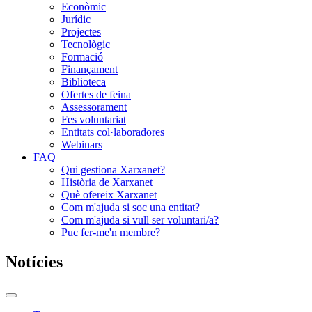
Econòmic
Jurídic
Projectes
Tecnològic
Formació
Finançament
Biblioteca
Ofertes de feina
Assessorament
Fes voluntariat
Entitats col·laboradores
Webinars
FAQ
Qui gestiona Xarxanet?
Història de Xarxanet
Què ofereix Xarxanet
Com m'ajuda si soc una entitat?
Com m'ajuda si vull ser voluntari/a?
Puc fer-me'n membre?
Notícies
Commutador
del