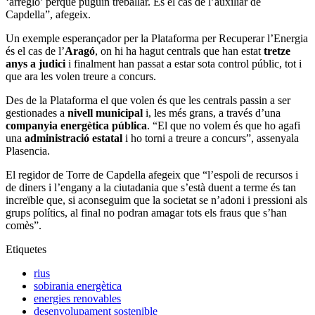
‘arreglo’ perquè puguin treballar. És el cas de l’auxiliar de
Capdella”, afegeix.
Un exemple esperançador per la Plataforma per Recuperar l’Energia
és el cas de l’
Aragó
, on hi ha hagut centrals que han estat
tretze
anys a judici
i finalment han passat a estar sota control públic, tot i
que ara les volen treure a concurs.
Des de la Plataforma el que volen és que les centrals passin a ser
gestionades a
nivell municipal
i, les més grans, a través d’una
companyia energètica pública
. “El que no volem és que ho agafi
una
administració estatal
i ho torni a treure a concurs”, assenyala
Plasencia.
El regidor de Torre de Capdella afegeix que “l’espoli de recursos i
de diners i l’engany a la ciutadania que s’està duent a terme és tan
increïble que, si aconseguim que la societat se n’adoni i pressioni als
grups polítics, al final no podran amagar tots els fraus que s’han
comès”.
Etiquetes
rius
sobirania energètica
energies renovables
desenvolupament sostenible