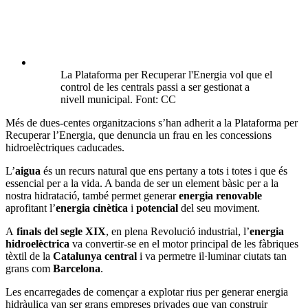
La Plataforma per Recuperar l'Energia vol que el
control de les centrals passi a ser gestionat a
nivell municipal. Font: CC
Més de dues-centes organitzacions s’han adherit a la Plataforma per
Recuperar l’Energia, que denuncia un frau en les concessions
hidroelèctriques caducades.
L’
aigua
és un recurs natural que ens pertany a tots i totes i que és
essencial per a la vida. A banda de ser un element bàsic per a la
nostra hidratació, també permet generar
energia renovable
aprofitant l’
energia cinètica
i
potencial
del seu moviment.
A
finals del segle XIX
, en plena Revolució industrial, l’
energia
hidroelèctrica
va convertir-se en el motor principal de les fàbriques
tèxtil de la
Catalunya central
i va permetre il·luminar ciutats tan
grans com
Barcelona
.
Les encarregades de començar a explotar rius
per generar energia
hidràulica van ser grans empreses privades que van construir