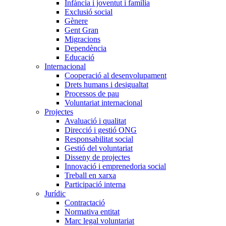
Infància i joventut i família
Exclusió social
Gènere
Gent Gran
Migracions
Dependència
Educació
Internacional
Cooperació al desenvolupament
Drets humans i desigualtat
Processos de pau
Voluntariat internacional
Projectes
Avaluació i qualitat
Direcció i gestió ONG
Responsabilitat social
Gestió del voluntariat
Disseny de projectes
Innovació i emprenedoria social
Treball en xarxa
Participació interna
Jurídic
Contractació
Normativa entitat
Marc legal voluntariat