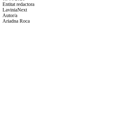
Entitat redactora
xarxes
LaviniaNext
socials
Autor/a
Ariadna Roca