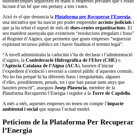
hidroelèctriques segueixen en mans d’empreses privades que s’estan
lucrant d’un bé que ens pertany a tots i totes.
Això és el que denuncia la
Plataforma per Recuperar l’Energia
,
una iniciativa que ha nascut per poder emprendre
accions judicials
i
que ja ha rebut el suport de més de
dues-centes organitzacions
. El
seu manifest assenyala que existeixen “resolucions irregulars i fraus”
al Registre d’Aigües, que permeten que grans empreses “segueixin
explotant recursos públics tot i haver finalitzat el termini legal”.
“A nivell administratiu la caducitat s’ha de declarar i l’administració
d’aigües, la
Confederació Hidrogràfica de l’Ebre (CHE)
o
l'
Agència Catalana de l’Aigua (ACA
), haurien d’iniciar
l’expedient d’extinció i reversió a control públic d’aquestes centrals.
No ho fan perquè hi ha diferents fraus i irregularitats, algunes
d’elles, possiblement, penals, tot i que han passat tants anys que
haurien prescrit”, assegura
Josep Plasencia
, membre de la
Plataforma Recuperem l’Energia i regidor a la
Torre de Capdella
.
A més a més, aquestes empreses no tenen en compte l’
impacte
ambiental i social
que suposa l’actual model.
Peticions de la Plataforma Per Recuperar
l’Energia