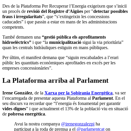
Des de la Plataforma Per Recuperar l’Energia exigeixen que s’iniciï
un procés de
revisió del Registre d’Aigües
per "
detectar possibles
fraus i irregularitats
”, que “s’extingeixin les concessions
caducades” i que passin a estar en mans de les administracions
competents.
També demanen una
“gestió pública els aprofitaments
hidroelèctrics”
i que “la
municipalització
sigui la via prioritària”
quan les centrals hidràuliques estiguin en mans públiques.
Per últim, el manifest demana que “siguin rescabalades a l’erari
públic les quantitats econòmiques aprofitades en excés per les
empreses concessionàries”.
La Plataforma arriba al Parlament
Irene González
, de la
Xarxa per la Sobirania Energètica
, va ser
l’encarregada de presentar aquesta Plataforma al
Parlament
. En el
seu discurs va recordar que “l’energia és fonamental per garantir
vides dignes
” i que actualment el 13% de la població viu en situació
de
pobresa energètica
.
Avui la nostra companya
@irenegonzalezpi
ha
participat a la roda de premsa a el
@parlamentcat
on