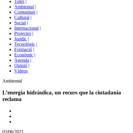
Totes
|
menú
Ambiental
|
de
Comunitari
|
portals
Cultural
|
Social
|
Internacional
|
Projectes
|
Jurídic
|
Tecnològic
|
Formació
|
Econòmic
|
Agenda
|
Opinió
|
Vídeos
Àmbit
Ambiental
de
la
L’energia hidràulica, un recurs que la ciutadania
notícia
reclama
Comparteix
Compartir
en
03/06/2021
altres