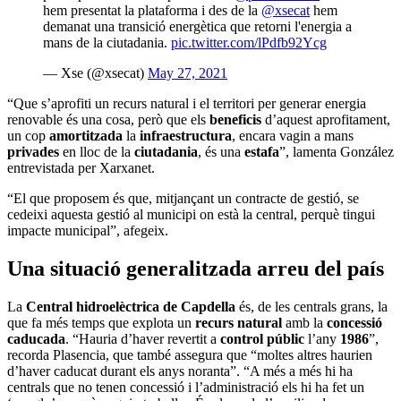
hem presentat la plataforma i des de la
@xsecat
hem
demanat una transició energètica que retorni l'energia a
mans de la ciutadania.
pic.twitter.com/lPdfb92Ycg
— Xse (@xsecat)
May 27, 2021
“Que s’aprofiti un recurs natural i el territori per generar energia
renovable és una cosa, però que els
beneficis
d’aquest aprofitament,
un cop
amortitzada
la
infraestructura
, encara vagin a mans
privades
en lloc de la
ciutadania
, és una
estafa
”, lamenta González
entrevistada per Xarxanet.
“El que proposem és que, mitjançant un contracte de gestió, se
cedeixi aquesta gestió al municipi on està la central, perquè tingui
impacte municipal”, afegeix.
Una situació generalitzada arreu del país
La
Central hidroelèctrica de Capdella
és, de les centrals grans, la
que fa més temps que explota un
recurs natural
amb la
concessió
caducada
. “Hauria d’haver revertit a
control públic
l’any
1986
”,
recorda Plasencia, que també assegura que “moltes altres haurien
d’haver caducat durant els anys noranta”. “A més a més hi ha
centrals que no tenen concessió i l’administració els hi ha fet un