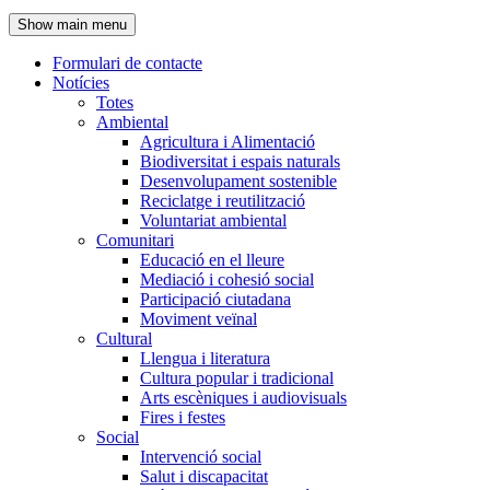
de
Show main menu
l'encapçalament
Formulari de contacte
Notícies
Navegació
Totes
principal
Ambiental
Agricultura i Alimentació
Biodiversitat i espais naturals
Desenvolupament sostenible
Reciclatge i reutilització
Voluntariat ambiental
Comunitari
Educació en el lleure
Mediació i cohesió social
Participació ciutadana
Moviment veïnal
Cultural
Llengua i literatura
Cultura popular i tradicional
Arts escèniques i audiovisuals
Fires i festes
Social
Intervenció social
Salut i discapacitat