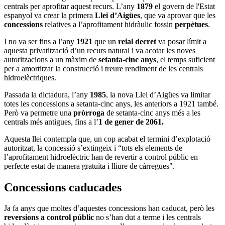
centrals per aprofitar aquest recurs. L’any
1879
el govern de l'Estat
espanyol va crear la primera
Llei d’Aigües
, que va aprovar que les
concessions
relatives a l’aprofitament hidràulic fossin
perpètues
.
I no va ser fins a l’any
1921
que un
reial decret
va posar límit a
aquesta privatització d’un recurs natural i va acotar les noves
autoritzacions a un màxim de
setanta-cinc anys
, el temps suficient
per a amortitzar la construcció i treure rendiment de les centrals
hidroelèctriques.
Passada la dictadura, l’any
1985
, la nova Llei d’Aigües va limitar
totes les concessions a setanta-cinc anys, les anteriors a 1921 també.
Però va permetre una
pròrroga
de setanta-cinc anys més a les
centrals més antigues, fins a l’
1 de gener de 2061.
Aquesta llei contempla que, un cop acabat el termini d’explotació
autoritzat, la concessió s’extingeix i “tots els elements de
l’aprofitament hidroelèctric han de revertir a control públic en
perfecte estat de manera gratuïta i lliure de càrregues".
Concessions caducades
Ja fa anys que moltes d’aquestes concessions han caducat, però les
reversions a control públic
no s’han dut a terme i les centrals