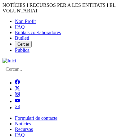
Vés
NOTÍCIES I RECURSOS PER A LES ENTITATS I EL
al
VOLUNTARIAT
contingut
Non Profit
FAQ
Menú
Entitats col·laboradores
del
Butlletí
compte
Cercar
Publica
d'usuari
Cerca
Formulari de contacte
Notícies
Navegació
Recursos
principal
FAQ