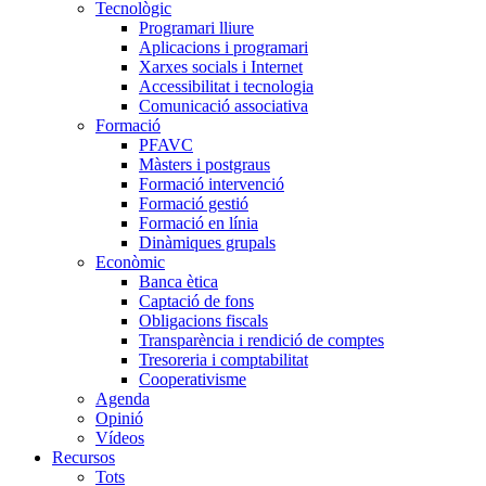
Tecnològic
Programari lliure
Aplicacions i programari
Xarxes socials i Internet
Accessibilitat i tecnologia
Comunicació associativa
Formació
PFAVC
Màsters i postgraus
Formació intervenció
Formació gestió
Formació en línia
Dinàmiques grupals
Econòmic
Banca ètica
Captació de fons
Obligacions fiscals
Transparència i rendició de comptes
Tresoreria i comptabilitat
Cooperativisme
Agenda
Opinió
Vídeos
Recursos
Tots