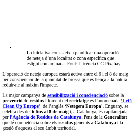
La iniciativa consisteix a planificar una operació
de neteja d’una localitat o zona específica que
estigui contaminada. Font: Llicència CC Pixabay
L’operació de neteja europea estarà activa entre el 6 i el 8 de maig
per conscienciar de la quantitat de brossa que es llença a la natura i
reduir-ne al màxim l'impacte.
La major campanya de
sensibilització i conscienciació
sobre la
prevenció
de
residus
i foment del
reciclatge
és l’anomenada
‘Let’s
Clean Up Europe’
, de l’anglès
‘Netegem Europa’
. Enguany, se
celebra des del
6 fins al 8 de maig
i, a Catalunya, és capitanejada
per
l’Agència de Residus de Catalunya
,
l'ens de la
Generalitat
que té competència sobre els
residus
generats a
Catalunya
i la
gestió d'aquests al seu àmbit territorial.