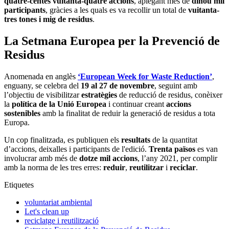
quatre-centes vuitanta-quatre accions
, aplegant més de
dinou mil
participants
, gràcies a les quals es va recollir un total de
vuitanta-
tres tones i mig de residus
.
La Setmana Europea per la Prevenció de
Residus
Anomenada en anglès
‘European Week for Waste Reduction’
,
enguany, se celebra del
19 al 27 de novembre
, seguint amb
l’objectiu de visibilitzar
estratègies
de reducció de residus, conèixer
la
política de la Unió Europea
i continuar creant
accions
sostenibles
amb la finalitat de reduir la generació de residus a tota
Europa.
Un cop finalitzada, es publiquen els
resultats
de la quantitat
d’accions, deixalles i participants de l'edició.
Trenta països
es van
involucrar amb més de
dotze mil accions
, l’any 2021, per complir
amb la norma de les tres erres:
reduir
,
reutilitzar
i
reciclar
.
Etiquetes
voluntariat ambiental
Let's clean up
reciclatge i reutilització