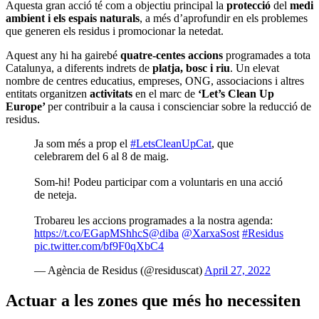
Aquesta gran acció té com a objectiu principal la
protecció
del
medi
ambient i els espais naturals
, a més d’aprofundir en els problemes
que generen els residus i promocionar la netedat.
Aquest any hi ha gairebé
quatre-centes accions
programades a tota
Catalunya, a diferents indrets de
platja, bosc i riu
. Un elevat
nombre de centres educatius, empreses, ONG, associacions i altres
entitats organitzen
activitats
en el marc de
‘Let’s Clean Up
Europe’
per contribuir a la causa i conscienciar sobre la reducció de
residus.
Ja som més a prop el
#LetsCleanUpCat
, que
celebrarem del 6 al 8 de maig.
Som-hi! Podeu participar com a voluntaris en una acció
de neteja.
Trobareu les accions programades a la nostra agenda:
https://t.co/EGapMShhcS
@diba
@XarxaSost
#Residus
pic.twitter.com/bf9F0qXbC4
— Agència de Residus (@residuscat)
April 27, 2022
Actuar a les zones que més ho necessiten