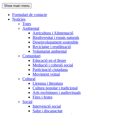
de
Show main menu
l'encapçalament
Formulari de contacte
Notícies
Navegació
Totes
principal
Ambiental
Agricultura i Alimentació
Biodiversitat i espais naturals
Desenvolupament sostenible
Reciclatge i reutilització
Voluntariat ambiental
Comunitari
Educació en el lleure
Mediació i cohesió social
Participació ciutadana
Moviment veïnal
Cultural
Llengua i literatura
Cultura popular i tradicional
Arts escèniques i audiovisuals
Fires i festes
Social
Intervenció social
Salut i discapacitat