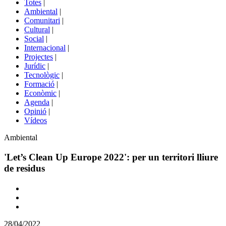
Totes
|
menú
Ambiental
|
de
Comunitari
|
portals
Cultural
|
Social
|
Internacional
|
Projectes
|
Jurídic
|
Tecnològic
|
Formació
|
Econòmic
|
Agenda
|
Opinió
|
Vídeos
Àmbit
Ambiental
de
la
'Let’s Clean Up Europe 2022': per un territori lliure
notícia
de residus
Comparteix
Compartir
en
28/04/2022
altres