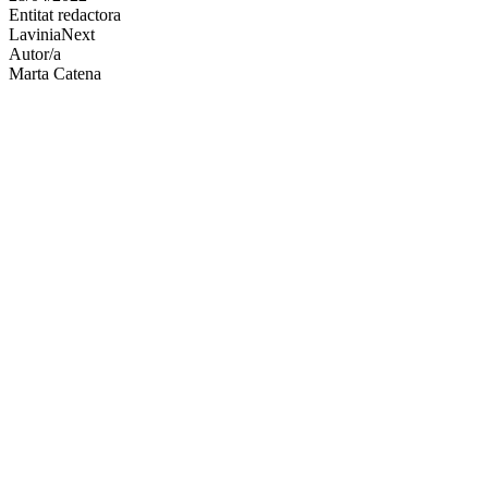
Entitat redactora
xarxes
LaviniaNext
socials
Autor/a
Marta Catena