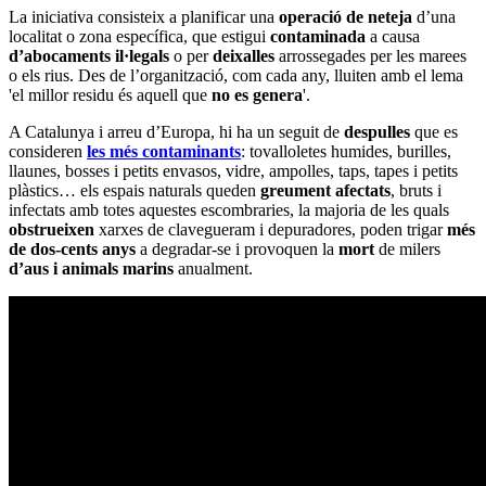
La iniciativa consisteix a planificar una
operació de neteja
d’una
localitat o zona específica, que estigui
contaminada
a causa
d’abocaments il·legals
o per
deixalles
arrossegades per les marees
o els rius. Des de l’organització, com cada any, lluiten amb el lema
'el millor residu és aquell que
no es genera
'.
A Catalunya i arreu d’Europa, hi ha un seguit de
despulles
que es
consideren
les més contaminants
: tovalloletes humides, burilles,
llaunes, bosses i petits envasos, vidre, ampolles, taps, tapes i petits
plàstics… els espais naturals queden
greument afectats
, bruts i
infectats amb totes aquestes escombraries, la majoria de les quals
obstrueixen
xarxes de clavegueram i depuradores, poden trigar
més
de dos-cents anys
a degradar-se i provoquen la
mort
de milers
d’aus i animals marins
anualment.