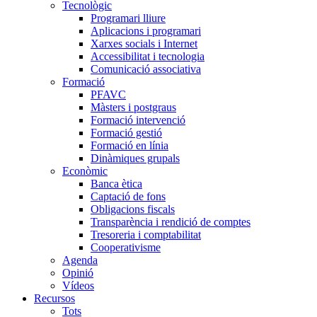
Tecnològic
Programari lliure
Aplicacions i programari
Xarxes socials i Internet
Accessibilitat i tecnologia
Comunicació associativa
Formació
PFAVC
Màsters i postgraus
Formació intervenció
Formació gestió
Formació en línia
Dinàmiques grupals
Econòmic
Banca ètica
Captació de fons
Obligacions fiscals
Transparència i rendició de comptes
Tresoreria i comptabilitat
Cooperativisme
Agenda
Opinió
Vídeos
Recursos
Tots