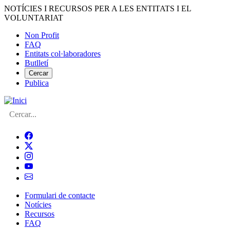
Vés
NOTÍCIES I RECURSOS PER A LES ENTITATS I EL
al
VOLUNTARIAT
contingut
Non Profit
FAQ
Menú
Entitats col·laboradores
del
Butlletí
compte
Cercar
Publica
d'usuari
Cerca
Formulari de contacte
Notícies
Navegació
Recursos
principal
FAQ