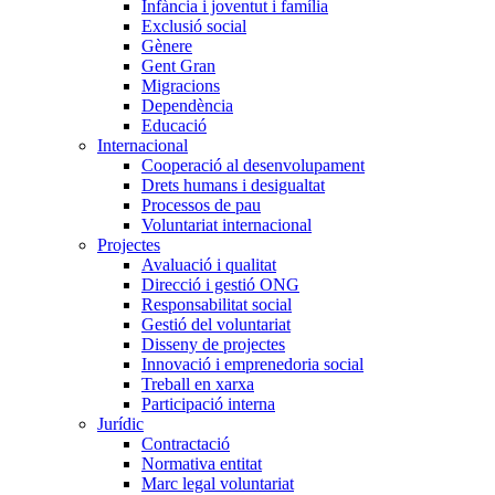
Infància i joventut i família
Exclusió social
Gènere
Gent Gran
Migracions
Dependència
Educació
Internacional
Cooperació al desenvolupament
Drets humans i desigualtat
Processos de pau
Voluntariat internacional
Projectes
Avaluació i qualitat
Direcció i gestió ONG
Responsabilitat social
Gestió del voluntariat
Disseny de projectes
Innovació i emprenedoria social
Treball en xarxa
Participació interna
Jurídic
Contractació
Normativa entitat
Marc legal voluntariat