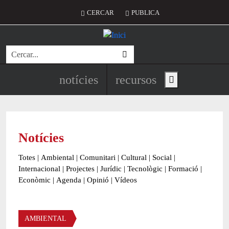
Vés al contingut
Menú del compte d'usuari
CERCAR
PUBLICA
Cerca
Navegació principal de l'encapç
notícies
recursos
Show main menu
Notícies
Totes
|
Ambiental
|
Comunitari
|
Cultural
|
Social
|
Internacional
|
Projectes
|
Jurídic
|
Tecnològic
|
Formació
|
Econòmic
|
Agenda
|
Opinió
|
Vídeos
Àmbit de la notícia
AMBIENTAL