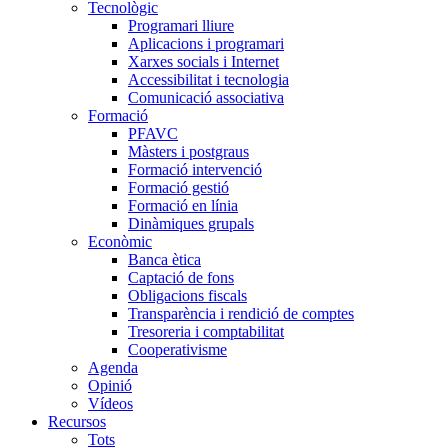
Tecnològic
Programari lliure
Aplicacions i programari
Xarxes socials i Internet
Accessibilitat i tecnologia
Comunicació associativa
Formació
PFAVC
Màsters i postgraus
Formació intervenció
Formació gestió
Formació en línia
Dinàmiques grupals
Econòmic
Banca ètica
Captació de fons
Obligacions fiscals
Transparència i rendició de comptes
Tresoreria i comptabilitat
Cooperativisme
Agenda
Opinió
Vídeos
Recursos
Tots