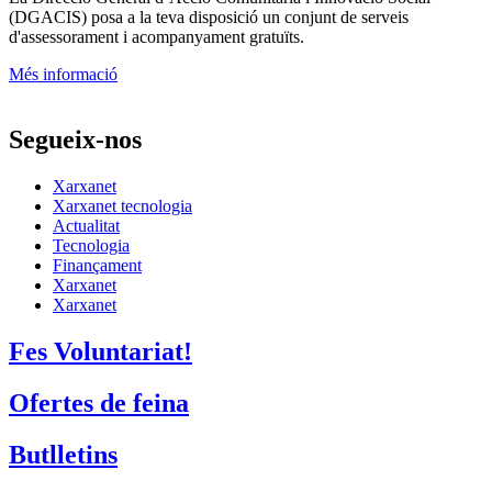
La
Direcció General d’Acció Comunitària i Innovació Social
(DGACIS)
posa a la teva disposició un conjunt de serveis
d'assessorament i acompanyament gratuïts.
Més informació
Segueix-nos
Xarxanet
Xarxanet tecnologia
Actualitat
Tecnologia
Finançament
Xarxanet
Xarxanet
Fes Voluntariat!
Ofertes de feina
Butlletins