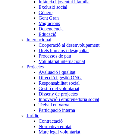
Infància i joventut i família
Exclusió social
Gènere
Gent Gran
Migracions
Dependència
Educació
Internacional
Cooperació al desenvolupament
Drets humans i desigualtat
Processos de pau
Voluntariat internacional
Projectes
Avaluació i qualitat
Direcció i gestió ONG
Responsabilitat social
Gestió del voluntariat
Disseny de projectes
Innovació i emprenedoria social
Treball en xarxa
Participació interna
Jurídic
Contractació
Normativa entitat
Marc legal voluntariat