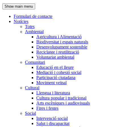
de
Show main menu
l'encapçalament
Formulari de contacte
Notícies
Navegació
Totes
principal
Ambiental
Agricultura i Alimentació
Biodiversitat i espais naturals
Desenvolupament sostenible
Reciclatge i reutilització
Voluntariat ambiental
Comunitari
Educació en el lleure
Mediació i cohesió social
Participació ciutadana
Moviment veïnal
Cultural
Llengua i literatura
Cultura popular i tradicional
Arts escèniques i audiovisuals
Fires i festes
Social
Intervenció social
Salut i discapacitat