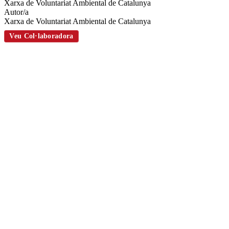
xarxes
Xarxa de Voluntariat Ambiental de Catalunya
socials
Autor/a
Xarxa de Voluntariat Ambiental de Catalunya
Veu Col·laboradora