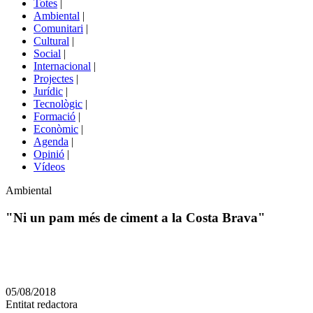
Totes
|
menú
Ambiental
|
de
Comunitari
|
portals
Cultural
|
Social
|
Internacional
|
Projectes
|
Jurídic
|
Tecnològic
|
Formació
|
Econòmic
|
Agenda
|
Opinió
|
Vídeos
Àmbit
Ambiental
de
la
"Ni un pam més de ciment a la Costa Brava"
notícia
Comparteix
Compartir
en
05/08/2018
altres
Entitat redactora