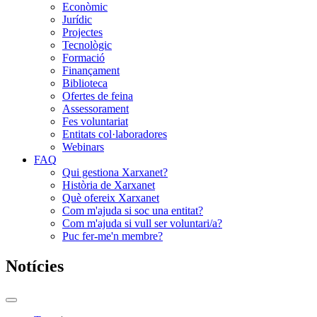
Econòmic
Jurídic
Projectes
Tecnològic
Formació
Finançament
Biblioteca
Ofertes de feina
Assessorament
Fes voluntariat
Entitats col·laboradores
Webinars
FAQ
Qui gestiona Xarxanet?
Història de Xarxanet
Què ofereix Xarxanet
Com m'ajuda si soc una entitat?
Com m'ajuda si vull ser voluntari/a?
Puc fer-me'n membre?
Notícies
Commutador
del