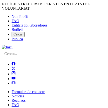
Vés
NOTÍCIES I RECURSOS PER A LES ENTITATS I EL
al
VOLUNTARIAT
contingut
Non Profit
FAQ
Menú
Entitats col·laboradores
del
Butlletí
compte
Cercar
Publica
d'usuari
Cerca
Formulari de contacte
Notícies
Navegació
Recursos
principal
FAQ