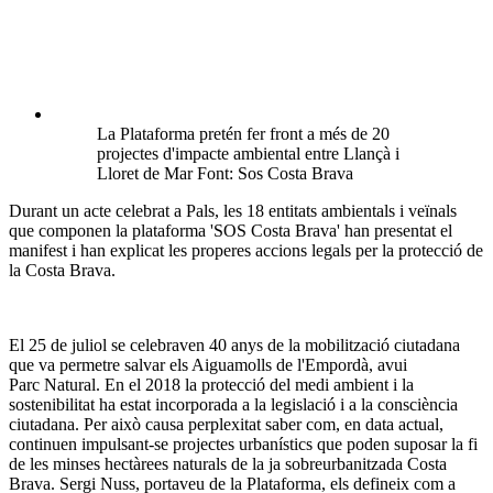
La Plataforma pretén fer front a més de 20
projectes d'impacte ambiental entre Llançà i
Lloret de Mar Font: Sos Costa Brava
Durant un acte celebrat a Pals, les 18 entitats ambientals i veïnals
que componen la plataforma 'SOS Costa Brava' han presentat el
manifest i han explicat les properes accions legals per la protecció de
la Costa Brava.
El 25 de juliol se celebraven 40 anys de la mobilització ciutadana
que va permetre salvar els Aiguamolls de l'Empordà, avui
Parc Natural. En el 2018 la protecció del medi ambient i la
sostenibilitat ha estat incorporada a la legislació i a la consciència
ciutadana. Per això causa perplexitat saber com, en data actual,
continuen impulsant-se projectes urbanístics que poden suposar la fi
de les minses hectàrees naturals de la ja sobreurbanitzada Costa
Brava. Sergi Nuss, portaveu de la Plataforma, els defineix com a