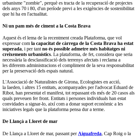
urbanisme "zombie", perquè es tracta de la recuperació de projectes
dels anys 70 i 80, d'un període previ a les exigències de sostenibilitat
que hi ha en l'actualitat.
Ni un pam més de ciment a la Costa Brava
Aquest és el lema de la recentment creada Plataforma, que vol
expressar com
la capacitat de càrrega de la Costa Brava ha estat
superada
, i per tant
no és possible admetre més habitatges ni
creixements urbanístics
. La plataforma, de fet, considera que seria
necessària la desclassificació dels terrenys afectats i reclama a
les diferents administracions el compliment de la seva responsabilitat
per la preservació dels espais natural.
L'Associació de Naturalistes de Girona, Ecologistes en acció,
la Iaeden, i altres 15 entitats, acompanyades per l'advocat Eduard de
Ribot, han presentat el manifest, tot repassant els més de 20 casos als
quals preveuen fer front. Entitats i persones individuals han estat
convidades a signar-lo, així com a donar suport econòmic a les
iniciatives legals que la plataforma pensa dur a terme.
De Llançà a Lloret de mar
De Llança a Lloret de mar, passant per
Aiguafreda
, Cap Roig o la