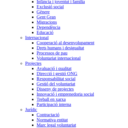
Infància i joventut i família
Exclusió social
Gènere
Gent Gran
Migracions
Dependència
Educació
Internacional
Cooperació al desenvolupament
Drets humans i desigualtat
Processos de pau
Voluntariat internacional
Projectes
Avaluació i qualitat
Direcció i gestió ONG
Responsabilitat social
Gestió del voluntariat
Disseny de projectes
Innovació i emprenedoria social
Treball en xarxa
Participació interna
Jurídic
Contractació
Normativa entitat
Marc legal voluntariat