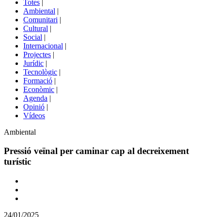
Totes
|
menú
Ambiental
|
de
Comunitari
|
portals
Cultural
|
Social
|
Internacional
|
Projectes
|
Jurídic
|
Tecnològic
|
Formació
|
Econòmic
|
Agenda
|
Opinió
|
Vídeos
Àmbit
Ambiental
de
la
Pressió veïnal per caminar cap al decreixement
notícia
turístic
Comparteix
Compartir
en
24/01/2025
altres