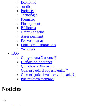
Econòmic
Jurídic
Projectes
Tecnològic
Formació
Finançament
Biblioteca
Ofertes de feina
Assessorament
Fes voluntariat
Entitats col·laboradores
Webinars
FAQ
Qui gestiona Xarxanet?
Història de Xarxanet
Què ofereix Xarxanet
Com m'ajuda si soc una entitat?
Com m'ajuda si vull ser voluntari/a?
Puc fer-me'n membre?
Notícies
Commutador
del