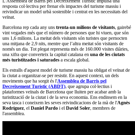
L'Assemblea de Barris pel Decreixement Turístic impulsa una
resposta col·lectiva per frenar els impactes del turisme massiu i
reivindicar un model urbà sostenible i centrat en les necessitats del
veïnat.
Barcelona rep cada any uns
trenta-un milions de visitants
, gairebé
vint vegades més que el número de persones que hi viuen, que són
uns 1,6 milions. La meitat dels visitants són turistes que pernocten
una mitjana de 2,9 nits, mentre que l’altra meitat són visitants de
només un dia. Tot plegat representa més de 160.000 visites diàries,
una xifra que converteix la capital catalana en
una de les ciutats
més turistitzades i saturades
a escala global.
Els estralls d'aquest model de turisme massiu ha obligat el veïnat de
la ciutat a organitzar-se per resistir. En aquest context, un dels
moviments que ha sorgit és l'
Assemblea de Barris pel
Decreixement Turístic (ABDT)
, que agrupa col·lectius i
plataformes veïnals de Barcelona que lluiten per acabar amb la
turistització de la ciutat i de la seva economia. Ens endinsem en la
seva tasca i coneixem les seves reivindicacions de la mà de l'
Agnès
Rodríguez
, el
Daniel Pardo
i el
David Soler
, membres de
l'assemblea.