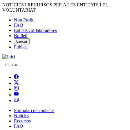
Vés
NOTÍCIES I RECURSOS PER A LES ENTITATS I EL
al
VOLUNTARIAT
contingut
Non Profit
FAQ
Menú
Entitats col·laboradores
del
Butlletí
compte
Cercar
Publica
d'usuari
Cerca
Formulari de contacte
Notícies
Navegació
Recursos
principal
FAQ