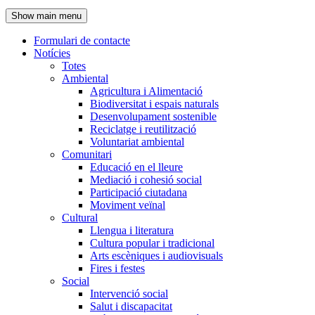
de
Show main menu
l'encapçalament
Formulari de contacte
Notícies
Navegació
Totes
principal
Ambiental
Agricultura i Alimentació
Biodiversitat i espais naturals
Desenvolupament sostenible
Reciclatge i reutilització
Voluntariat ambiental
Comunitari
Educació en el lleure
Mediació i cohesió social
Participació ciutadana
Moviment veïnal
Cultural
Llengua i literatura
Cultura popular i tradicional
Arts escèniques i audiovisuals
Fires i festes
Social
Intervenció social
Salut i discapacitat