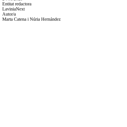
Entitat redactora
xarxes
LaviniaNext
socials
Autor/a
Marta Catena i Núria Hernández