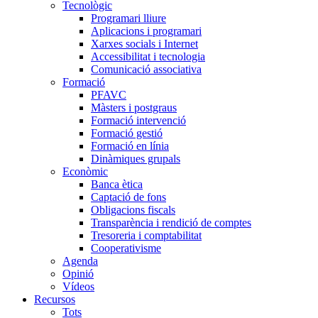
Tecnològic
Programari lliure
Aplicacions i programari
Xarxes socials i Internet
Accessibilitat i tecnologia
Comunicació associativa
Formació
PFAVC
Màsters i postgraus
Formació intervenció
Formació gestió
Formació en línia
Dinàmiques grupals
Econòmic
Banca ètica
Captació de fons
Obligacions fiscals
Transparència i rendició de comptes
Tresoreria i comptabilitat
Cooperativisme
Agenda
Opinió
Vídeos
Recursos
Tots